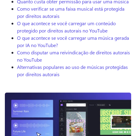
Quanto custa obter permissão para usar uma música
Como verificar se uma faixa musical está protegida
por direitos autorais
O que acontece se você carregar um conteúdo
protegido por direitos autorais no YouTube
O que acontece se você carregar uma música gerada
por IA no YouTube?
Como disputar uma reivindicação de direitos autorais
no YouTube
Alternativas populares ao uso de músicas protegidas
por direitos autorais