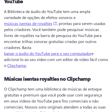
YouTube
A Biblioteca de áudio do YouTube tem uma ampla 
variedade de opções de efeitos sonoros e 
(opens in a new tab)
músicas isentas de royalties
, prontas para serem usadas 
pelos criadores. 
Você também pode pesquisar músicas 
livres de royalties na barra de pesquisa do YouTube para 
encontrar trilhas sonoras gratuitas criadas por outros 
criadores. 
Basta 
baixar o áudio do YouTube para o seu computador
e 
adicioná-lo ao seu vídeo com um editor de vídeo fácil como 
o 
Clipchamp
. 
Músicas isentas royalties no Clipchamp
O Clipchamp tem uma biblioteca de músicas de estoque 
gratuitas e premium que você pode usar com segurança 
em seus vídeos do YouTube para fins comerciais e não 
comerciais. 
Nossos sons originais atendem a todas as suas 