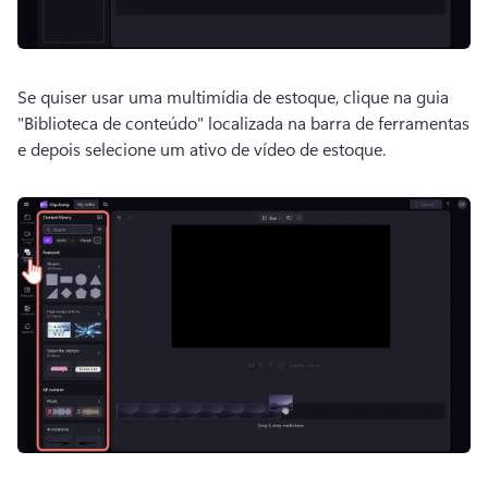
Se quiser usar uma multimídia de estoque, clique na guia 
"Biblioteca de conteúdo" localizada na barra de ferramentas 
e depois selecione um ativo de vídeo de estoque. 