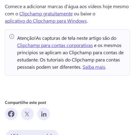
Comece a adicionar marcas d'água aos vídeos hoje mesmo 
com o 
Clipchamp gratuitamente
 ou baixe o 
aplicativo do Clipchamp para Windows
. 
Atenção!
As capturas de tela neste artigo são do ⁠ 
Clipchamp para contas corporativas
 e os mesmos 
princípios se aplicam ao Clipchamp para contas de 
estudante. 
Os tutoriais do Clipchamp para contas 
pessoais podem ser diferentes. 
Saiba mais
. 
Compartilhe este post