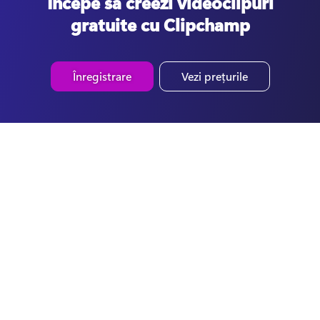
Începe să creezi videoclipuri
gratuite cu Clipchamp
Înregistrare
Vezi prețurile