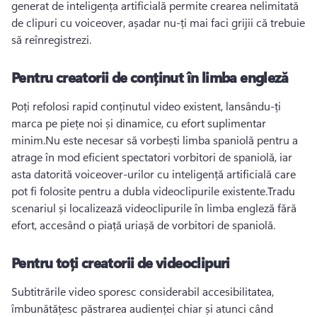
generat de inteligența artificială permite crearea nelimitată 
de clipuri cu voiceover, așadar nu-ți mai faci grijii că trebuie 
să reînregistrezi.
Pentru creatorii de conținut în limba engleză
Poți refolosi rapid conținutul video existent, lansându-ți 
marca pe piețe noi și dinamice, cu efort suplimentar 
minim.
Nu este necesar să vorbești limba spaniolă pentru a 
atrage în mod eficient spectatori vorbitori de spaniolă, iar 
asta datorită voiceover-urilor cu inteligență artificială care 
pot fi folosite pentru a dubla videoclipurile existente.
Tradu 
scenariul și localizează videoclipurile în limba engleză fără 
efort, accesând o piață uriașă de vorbitori de spaniolă.
Pentru toți creatorii de videoclipuri
Subtitrările video sporesc considerabil accesibilitatea, 
îmbunătățesc păstrarea audienței chiar și atunci când 