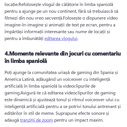
locație.
Refolosește vlogul de călătorie în limba spaniolă 
pentru a ajunge pe un nou continent, fără să trebuiască să 
filmezi din nou vreo secvență.
Folosește o dispunere video 
imagine-în-imagine și animații de text pe ecran, pentru a 
împărtăși informații interesante sau nume de locații și 
pentru a îmbunătăți 
editarea vlogului
.
4.
Momente relevante din jocuri cu comentariu
în limba spaniolă
Poți ajunge la comunitatea uriașă de gaming din Spania și 
America Latină, adăugând un voiceover cu inteligență 
artificială în limba spaniolă la videoclipurile de 
gaming.
Asigură-te că editarea videoclipurilor de gaming 
este dinamică și ajustează tonul și ritmul voiceover-ului cu 
inteligență artificială pentru a se potrivi tonului antrenant și 
editărilor în stil de meme. 
Suprapune efecte sonore și 
adaugă 
tranziții de zoom
 pentru un impact maxim.