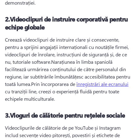
demonstrației.
2.
Videoclipuri de instruire corporativă pentru
echipe globale
Creează videoclipuri de instruire clare și consecvente, 
pentru a sprijini angajații internaționali cu noutățile firmei, 
videoclipuri de înrolare, instrucțiuni de siguranță și, de ce 
nu, tutoriale software.
Narațiunea în limba spaniolă 
facilitează urmărirea conținutului de către personalul din 
regiune, iar subtitrările îmbunătățesc accesibilitatea pentru 
toată lumea.
Prin încorporarea de 
înregistrări ale ecranului
cu tranziții line, creezi o experiență fluidă pentru toate 
echipele multiculturale.
3.
Vloguri de călătorie pentru rețelele sociale
Videoclipurile de călătorie de pe YouTube și Instagram 
includ secvențe video pitorești, povestiri și etichete de 