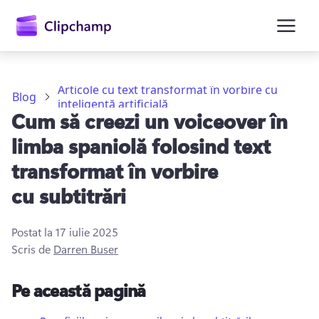
conținutul
principal
Articole cu text transformat în vorbire cu
Blog
inteligență artificială
Cum să creezi un voiceover în
limba spaniolă folosind text
transformat în vorbire
cu subtitrări
Conectați-vă
Postat la
17 iulie 2025
Încercați gratuit
Scris de
Darren Buser
Pe această pagină