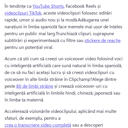
În tendințe ca 
YouTube Shorts
, Facebook Reels și 
videoclipuri TikTok
, aceste videoclipuri folosesc editări 
rapide, umor și audio nou și la modă.
Adăugarea unei 
narațiuni în limba spaniolă face memele mai ușor de înțeles 
pentru un public mai larg.
Trunchiază clipuri, suprapune 
subtitrări și experimentează cu filtre sau 
stickere de reacție
pentru un potențial viral.
Acum că știi cum să creezi un voiceover video folosind voci 
cu inteligență artificială care sună natural în limba spaniolă, 
de ce să nu faci același lucru și să creezi videoclipuri cu 
voiceover în alte limbi străine în Clipchamp?
Alege dintre 
peste 
80 de limbi străine
 și creează voiceover-uri cu 
inteligență artificială în limbile hindi, chineză, japoneză sau 
în limba ta maternă.
Accelerează vizionările videoclipului, aplicând mai multe 
sfaturi, de exemplu, pentru a 
crea o transcriere video completă
 sau a descoperi 