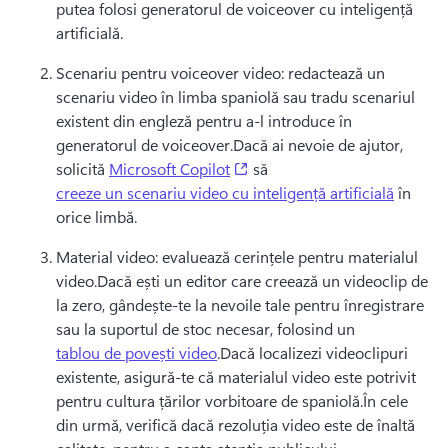
putea folosi generatorul de voiceover cu inteligență 
artificială.
Scenariu pentru voiceover video: redactează un 
scenariu video în limba spaniolă sau tradu scenariul 
existent din engleză pentru a-l introduce în 
generatorul de voiceover.
Dacă ai nevoie de ajutor, 
(opens in a new tab)
solicită 
Microsoft Copilot
 să 
creeze un scenariu video cu inteligență artificială
 în 
orice limbă.
Material video: evaluează cerințele pentru materialul 
video.
Dacă ești un editor care creează un videoclip de 
la zero, gândește-te la nevoile tale pentru înregistrare 
sau la suportul de stoc necesar, folosind un 
tablou de povești video
.
Dacă localizezi videoclipuri 
existente, asigură-te că materialul video este potrivit 
pentru cultura țărilor vorbitoare de spaniolă.
În cele 
din urmă, verifică dacă rezoluția video este de înaltă 