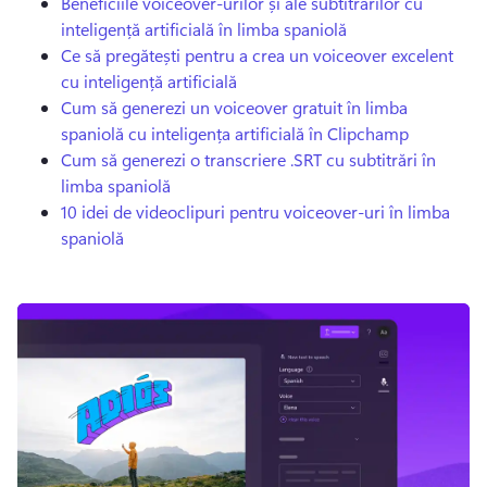
Beneficiile voiceover-urilor și ale subtitrărilor cu
inteligență artificială în limba spaniolă
Ce să pregătești pentru a crea un voiceover excelent
cu inteligență artificială
Cum să generezi un voiceover gratuit în limba
spaniolă cu inteligența artificială în Clipchamp
Cum să generezi o transcriere .
SRT cu subtitrări în
limba spaniolă
10 idei de videoclipuri pentru voiceover-uri în limba
spaniolă