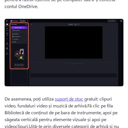
contul OneDrive.
De asemenea, poți utiliza 
suport de stoc
 gratuit: clipuri 
video, fundaluri video și muzică de arhivă.
Fă clic pe fila 
Bibliotecă de conținut de pe bara de instrumente, apoi pe 
săgeata verticală pentru elemente vizuale și apoi pe 
videoclipuri.
Uită-te prin diversele categorii de arhivă și nu 