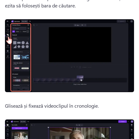
ezita să folosești bara de căutare.
Glisează și fixează videoclipul în cronologie.