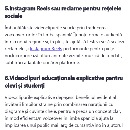
5.
Instagram Reels sau reclame pentru rețelele
sociale
Îmbunătățește videoclipurile scurte prin traducerea 
voiceover-urilor în limba spaniolă.
Îți poți forma o audiență 
într-o nouă regiune și, în plus, te ajută să testezi și să scalezi 
reclamele și 
Instagram Reels
 performante pentru piețe 
noi.
Încorporează titluri animate vizibile, muzică de fundal și 
subtitrări adaptate oricărei platforme.
6.
Videoclipuri educaționale explicative pentru
elevi și studenți
Videoclipurile explicative depășesc beneficiul evident al 
învățării limbilor străine prin combinarea narațiunii cu 
diagrame și cuvinte cheie, pentru a preda un concept clar, 
în mod eficient.
Un voiceover în limba spaniolă ajută la 
implicarea unui public mai larg de cursanți.
Vino în ajutorul 