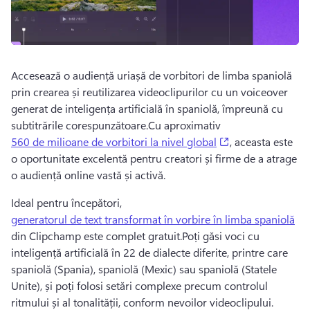
Accesează o audiență uriașă de vorbitori de limba spaniolă 
prin crearea și reutilizarea videoclipurilor cu un voiceover 
generat de inteligența artificială în spaniolă, împreună cu 
subtitrările corespunzătoare.
Cu aproximativ 
(opens in a new 
560 de milioane de vorbitori la nivel global
, aceasta este 
o oportunitate excelentă pentru creatori și firme de a atrage 
o audiență online vastă și activă.
Ideal pentru începători, 
generatorul de text transformat în vorbire în limba spaniolă
din Clipchamp este complet gratuit.
Poți găsi voci cu 
inteligență artificială în 22 de dialecte diferite, printre care 
spaniolă (Spania), spaniolă (Mexic) sau spaniolă (Statele 
Unite), și poți folosi setări complexe precum controlul 
ritmului și al tonalității, conform nevoilor videoclipului.