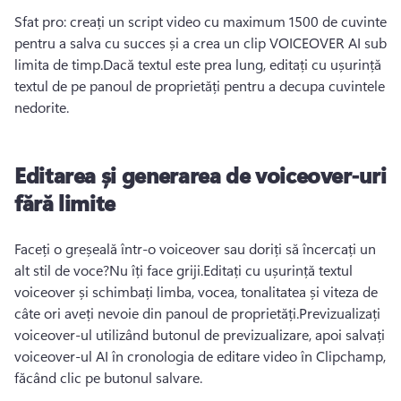
Sfat pro: creați un script video cu maximum 1500 de cuvinte 
pentru a salva cu succes și a crea un clip VOICEOVER AI sub 
limita de timp.
Dacă textul este prea lung, editați cu ușurință 
textul de pe 
panoul de proprietăți
 pentru a decupa cuvintele 
nedorite.
Editarea și generarea de voiceover-uri
fără limite
Faceți o greșeală într-o voiceover sau doriți să încercați un 
alt stil de voce?
Nu îți face griji.
Editați cu ușurință textul 
voiceover și schimbați limba, vocea, tonalitatea și viteza de 
câte ori aveți nevoie din panoul de proprietăți.
Previzualizați 
voiceover-ul utilizând butonul de previzualizare, apoi salvați 
voiceover-ul AI în cronologia de editare video în Clipchamp, 
făcând clic pe butonul salvare.