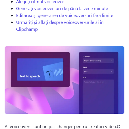
Alegeți ritmul voiceover
Generați voiceover-uri de până la zece minute
Editarea și generarea de voiceover-uri fără limite
Urmăriți și aflați despre voiceover-urile ai în
Clipchamp
Ai voiceovers sunt un joc-changer pentru creatori video.
O 