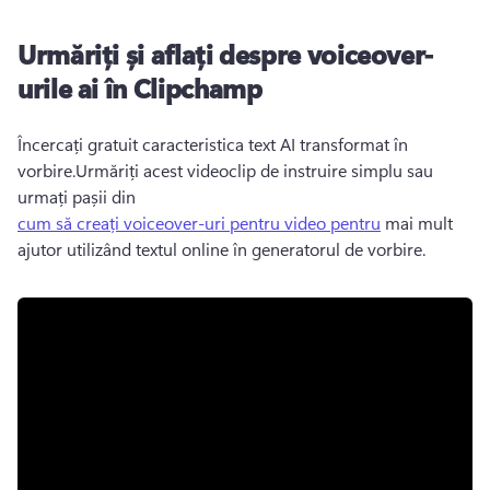
Urmăriți și aflați despre voiceover-
urile ai în Clipchamp
Încercați gratuit caracteristica text AI transformat în 
vorbire.
Urmăriți acest videoclip de instruire simplu sau 
urmați pașii din 
cum să creați voiceover-uri pentru video pentru
 mai mult 
ajutor utilizând textul online în generatorul de vorbire.