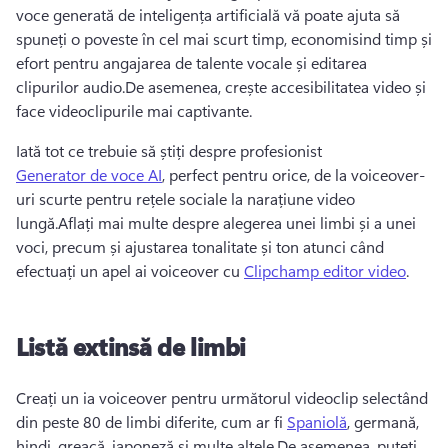
voce generată de inteligența artificială vă poate ajuta să 
spuneți o poveste în cel mai scurt timp, economisind timp și 
efort pentru angajarea de talente vocale și editarea 
clipurilor audio.
De asemenea, crește accesibilitatea video și 
face videoclipurile mai captivante.
Iată tot ce trebuie să știți despre profesionist 
Generator de voce AI
, perfect pentru orice, de la voiceover-
uri scurte pentru rețele sociale la narațiune video 
lungă.
Aflați mai multe despre alegerea unei limbi și a unei 
voci, precum și ajustarea tonalitate și ton atunci când 
efectuați un apel ai voiceover cu 
Clipchamp editor video
.
Listă extinsă de limbi
Creați un ia voiceover pentru următorul videoclip selectând 
din peste 80 de limbi diferite, cum ar fi 
Spaniolă
, germană, 
hindi, greacă, japoneză și multe altele.
De asemenea, puteți 