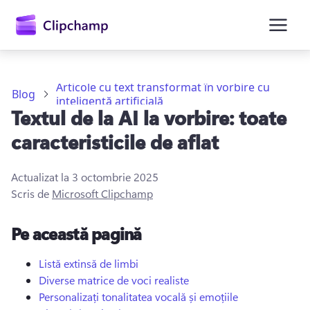
conținutul
principal
Articole cu text transformat în vorbire cu
Blog
inteligență artificială
Textul de la AI la vorbire: toate
caracteristicile de aflat
Actualizat la
3 octombrie 2025
Scris de
Microsoft Clipchamp
Conectați-vă
Pe această pagină
Încercați gratuit
Listă extinsă de limbi
Diverse matrice de voci realiste
Personalizați tonalitatea vocală și emoțiile