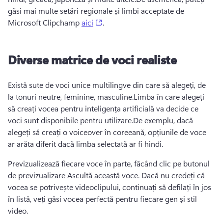
găsi mai multe setări regionale și limbi acceptate de 
(opens in a new tab)
Microsoft Clipchamp 
aici
. 
Diverse matrice de voci realiste
Există sute de voci unice multilingve din care să alegeți, de 
la tonuri neutre, feminine, masculine.
Limba în care alegeți 
să creați vocea pentru inteligența artificială va decide ce 
voci sunt disponibile pentru utilizare.
De exemplu, dacă 
alegeți să creați o voiceover în coreeană, opțiunile de voce 
ar arăta diferit dacă limba selectată ar fi hindi.
Previzualizează fiecare voce în parte, făcând clic pe butonul 
de previzualizare Ascultă această voce. 
Dacă nu credeți că 
vocea se potrivește videoclipului, continuați să defilați în jos 
în listă, veți găsi vocea perfectă pentru fiecare gen și stil 
video.