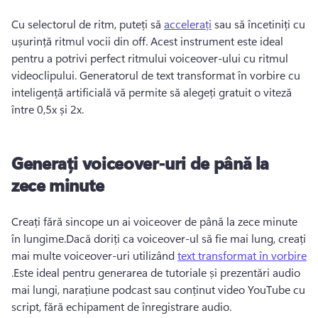
Cu selectorul de ritm, puteți să 
accelerați
 sau să încetiniți cu 
ușurință ritmul vocii din off. 
Acest instrument este ideal 
pentru a potrivi perfect ritmului voiceover-ului cu ritmul 
videoclipului. 
Generatorul de text transformat în vorbire cu 
inteligență artificială vă permite să alegeți gratuit o viteză 
între 0,5x și 2x. 
Generați voiceover-uri de până la
zece minute
Creați fără sincope un ai voiceover de până la zece minute 
în lungime.
Dacă doriți ca voiceover-ul să fie mai lung, creați 
mai multe voiceover-uri utilizând 
text transformat în vorbire
.
Este ideal pentru generarea de tutoriale și prezentări audio 
mai lungi, narațiune podcast sau conținut video YouTube cu 
script, fără echipament de înregistrare audio.