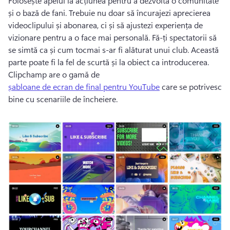
Folosește apelul la acțiunea pentru a dezvolta o comunitate 
și o bază de fani. 
Trebuie nu doar să încurajezi aprecierea 
videoclipului și abonarea, ci și să ajustezi experiența de 
vizionare pentru a o face mai personală. 
Fă-ți spectatorii să 
se simtă ca și cum tocmai s-ar fi alăturat unui club. 
Această 
parte poate fi la fel de scurtă și la obiect ca introducerea. 
Clipchamp are o gamă de 
șabloane de ecran de final pentru YouTube
 care se potrivesc 
bine cu scenariile de încheiere. 