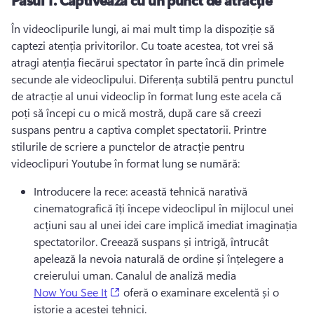
În videoclipurile lungi, ai mai mult timp la dispoziție să 
captezi atenția privitorilor. 
Cu toate acestea, tot vrei să 
atragi atenția fiecărui spectator în parte încă din primele 
secunde ale videoclipului. 
Diferența subtilă pentru punctul 
de atracție al unui videoclip în format lung este acela că 
poți să începi cu o mică mostră, după care să creezi 
suspans pentru a captiva complet spectatorii. 
Printre 
stilurile de scriere a punctelor de atracție pentru 
videoclipuri Youtube în format lung se numără: 
Introducere la rece: această tehnică narativă 
cinematografică îți începe videoclipul în mijlocul unei 
acțiuni sau al unei idei care implică imediat imaginația 
spectatorilor. 
Creează suspans și intrigă, întrucât 
apelează la nevoia naturală de ordine și înțelegere a 
creierului uman. 
Canalul de analiză media 
(opens in a new tab)
Now You See It
 oferă o examinare excelentă și o 
istorie a acestei tehnici. 