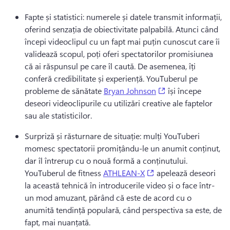
Fapte și statistici: numerele și datele transmit informații, 
oferind senzația de obiectivitate palpabilă. 
Atunci când 
începi videoclipul cu un fapt mai puțin cunoscut care îi 
validează scopul, poți oferi spectatorilor promisiunea 
că ai răspunsul pe care îl caută. 
De asemenea, îți 
conferă credibilitate și experiență. 
YouTuberul pe 
(opens in a new t
probleme de sănătate 
Bryan Johnson
 își începe 
deseori videoclipurile cu utilizări creative ale faptelor 
sau ale statisticilor. 
Surpriză și răsturnare de situație: mulți YouTuberi 
momesc spectatorii promițându-le un anumit conținut, 
dar îl întrerup cu o nouă formă a conținutului. 
(opens in a new tab)
YouTuberul de fitness 
ATHLEAN-X
 apelează deseori 
la această tehnică în introducerile video și o face într-
un mod amuzant, părând că este de acord cu o 
anumită tendință populară, când perspectiva sa este, de 
fapt, mai nuanțată. 