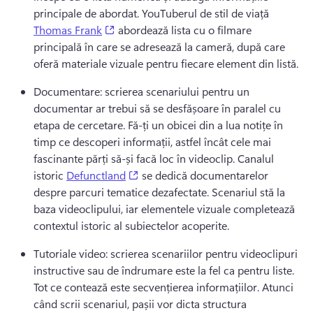
principale de abordat. 
YouTuberul de stil de viață 
(opens in a new tab)
Thomas Frank
 abordează lista cu o filmare 
principală în care se adresează la cameră, după care 
oferă materiale vizuale pentru fiecare element din listă. 
Documentare: scrierea scenariului pentru un 
documentar ar trebui să se desfășoare în paralel cu 
etapa de cercetare. 
Fă-ți un obicei din a lua notițe în 
timp ce descoperi informații, astfel încât cele mai 
fascinante părți să-și facă loc în videoclip.
 Canalul 
(opens in a new tab)
istoric 
Defunctland
 se dedică documentarelor 
despre parcuri tematice dezafectate. 
Scenariul stă la 
baza videoclipului, iar elementele vizuale completează 
contextul istoric al subiectelor acoperite.
Tutoriale video: scrierea scenariilor pentru videoclipuri 
instructive sau de îndrumare este la fel ca pentru liste. 
Tot ce contează este secvențierea informațiilor. 
Atunci 
când scrii scenariul, pașii vor dicta structura 