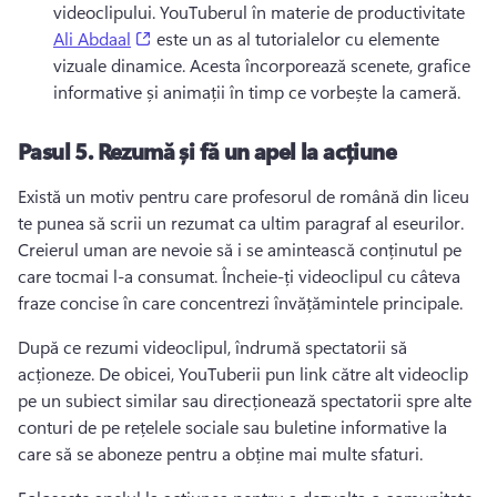
videoclipului. 
YouTuberul în materie de productivitate 
(opens in a new tab)
Ali Abdaal
 este un as al tutorialelor cu elemente 
vizuale dinamice. 
Acesta încorporează scenete, grafice 
informative și animații în timp ce vorbește la cameră.
Pasul 5.
Rezumă și fă un apel la acțiune
Există un motiv pentru care profesorul de română din liceu 
te punea să scrii un rezumat ca ultim paragraf al eseurilor. 
Creierul uman are nevoie să i se amintească conținutul pe 
care tocmai l-a consumat. 
Încheie-ți videoclipul cu câteva 
fraze concise în care concentrezi învățămintele principale.
După ce rezumi videoclipul, îndrumă spectatorii să 
acționeze. 
De obicei, YouTuberii pun link către alt videoclip 
pe un subiect similar sau direcționează spectatorii spre alte 
conturi de pe rețelele sociale sau buletine informative la 
care să se aboneze pentru a obține mai multe sfaturi.