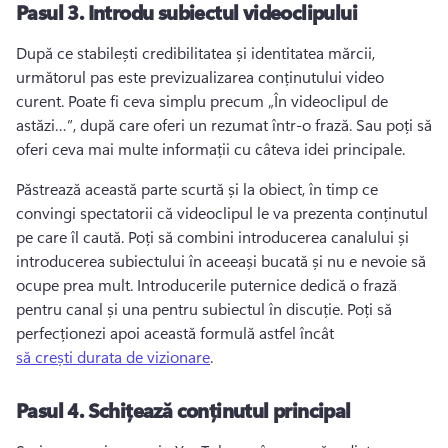
Pasul 3.
Introdu subiectul videoclipului
După ce stabilești credibilitatea și identitatea mărcii, 
următorul pas este previzualizarea conținutului video 
curent. 
Poate fi ceva simplu precum „În videoclipul de 
astăzi…”, după care oferi un rezumat într-o frază. 
Sau poți să 
oferi ceva mai multe informații cu câteva idei principale.
Păstrează această parte scurtă și la obiect, în timp ce 
convingi spectatorii că videoclipul le va prezenta conținutul 
pe care îl caută. 
Poți să combini introducerea canalului și 
introducerea subiectului în aceeași bucată și nu e nevoie să 
ocupe prea mult. 
Introducerile puternice dedică o frază 
pentru canal și una pentru subiectul în discuție. 
Poți să 
perfecționezi apoi această formulă astfel încât 
să crești durata de vizionare
. 
Pasul 4.
Schițează conținutul principal