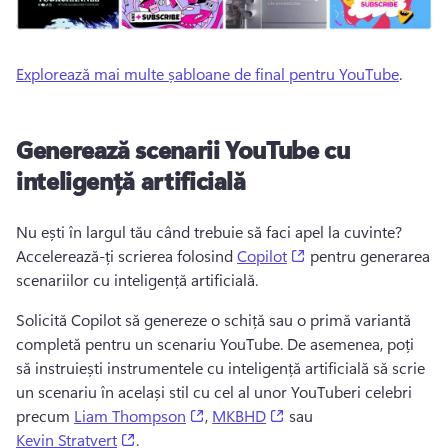
Explorează mai multe șabloane de final pentru YouTube
. 
Generează scenarii YouTube cu
inteligență artificială
Nu ești în largul tău când trebuie să faci apel la cuvinte? 
(opens in a new tab)
Accelerează-ți scrierea folosind 
Copilot
 pentru generarea 
scenariilor cu inteligență artificială. 
Solicită Copilot să genereze o schiță sau o primă variantă 
completă pentru un scenariu YouTube. 
De asemenea, poți 
să instruiești instrumentele cu inteligență artificială să scrie 
un scenariu în același stil cu cel al unor YouTuberi celebri 
(opens in a new tab)
(opens in a new tab)
precum 
Liam Thompson
, 
MKBHD
 sau 
(opens in a new tab)
Kevin Stratvert
. 