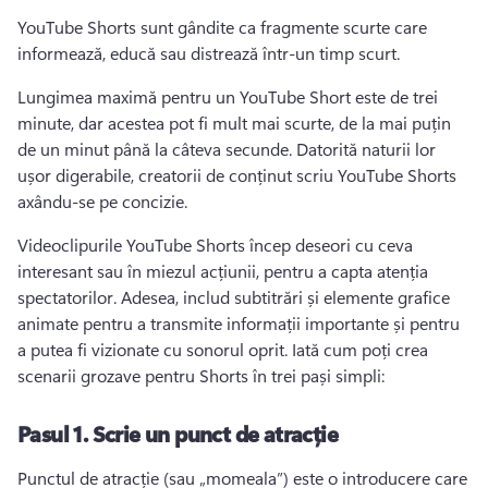
YouTube Shorts sunt gândite ca fragmente scurte care 
informează, educă sau distrează într-un timp scurt.
Lungimea maximă pentru un YouTube Short este de trei 
minute, dar acestea pot fi mult mai scurte, de la mai puțin 
de un minut până la câteva secunde. 
Datorită naturii lor 
ușor digerabile, creatorii de conținut scriu YouTube Shorts 
axându-se pe concizie.
Videoclipurile YouTube Shorts
 încep deseori cu ceva 
interesant sau în miezul acțiunii, pentru a capta atenția 
spectatorilor. 
Adesea, includ subtitrări și elemente grafice 
animate pentru a transmite informații importante și pentru 
a putea fi vizionate cu sonorul oprit. 
Iată cum poți crea 
scenarii grozave pentru Shorts în trei pași simpli:
Pasul 1.
Scrie un punct de atracție
Punctul de atracție (sau „momeala”) este o introducere care 