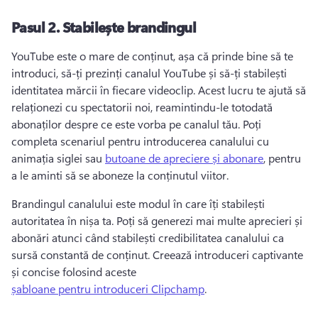
Pasul 2.
Stabilește brandingul
YouTube este o mare de conținut, așa că prinde bine să te 
introduci, să-ți prezinți canalul YouTube și să-ți stabilești 
identitatea mărcii în fiecare videoclip. 
Acest lucru te ajută să 
relaționezi cu spectatorii noi, reamintindu-le totodată 
abonaților despre ce este vorba pe canalul tău. 
Poți 
completa scenariul pentru introducerea canalului cu 
animația siglei sau 
butoane de apreciere și abonare
, pentru 
a le aminti să se aboneze la conținutul viitor. 
Brandingul canalului este modul în care îți stabilești 
autoritatea în nișa ta. 
Poți să generezi mai multe aprecieri și 
abonări atunci când stabilești credibilitatea canalului ca 
sursă constantă de conținut. 
Creează introduceri captivante 
și concise folosind aceste 
șabloane pentru introduceri Clipchamp
. 