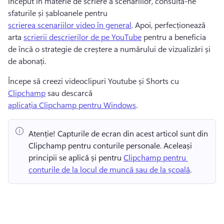
început în materie de scriere a scenariilor, consultă-ne 
sfaturile și șabloanele pentru 
scrierea scenariilor video în general
. 
Apoi, perfecționează 
arta 
scrierii descrierilor de pe YouTube
 pentru a beneficia 
de încă o strategie de creștere a numărului de vizualizări și 
de abonați. 
Începe să creezi videoclipuri Youtube și Shorts cu 
Clipchamp
 sau descarcă 
aplicația Clipchamp pentru Windows
. 
Atenție! Capturile de ecran din acest articol sunt din 
Clipchamp pentru conturile personale. Aceleași 
principii se aplică și pentru 
Clipchamp pentru 
conturile de la locul de muncă sau de la școală
. 