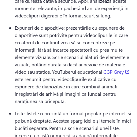
care durează câteva secunde. 
Apoi, analizează aceste 
momente relevante, împachetând ani de experiență în 
videoclipuri digerabile în format scurt și lung.
Expuneri de diapozitive: prezentările cu expunere de 
diapozitive sunt potrivite pentru videoclipurile în care 
creatorul de conținut vrea să se concentreze pe 
informații, fără să încarce spectatorii cu prea multe 
elemente vizuale. 
Scrie scenariul alături de elementele 
vizuale, notând durata și dacă ai nevoie de materiale 
(op
video sau statice. 
YouTuberul educațional 
CGP Grey
este renumit pentru videoclipurile explicative cu 
expunere de diapozitive în care combină animații, 
înregistrări de arhivă și imagini ca fundal pentru 
narațiunea sa pricepută. 
Liste: listele reprezintă un format popular pe internet, și 
pe bună dreptate. 
Acestea sparg ideile și temele în mici 
bucăți separate. 
Pentru a scrie scenariul unei liste, 
începe cu o listă numerică și adaugă informațiile 