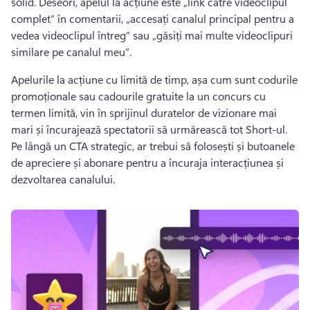
solid. 
Deseori, apelul la acțiune este „link către videoclipul 
complet” în comentarii, „accesați canalul principal pentru a 
vedea videoclipul întreg” sau „găsiți mai multe videoclipuri 
similare pe canalul meu”.
Apelurile la acțiune cu limită de timp, așa cum sunt codurile 
promoționale sau cadourile gratuite la un concurs cu 
termen limită, vin în sprijinul duratelor de vizionare mai 
mari și încurajează spectatorii să urmărească tot Short-ul. 
Pe lângă un CTA strategic, ar trebui să folosești și butoanele 
de apreciere și abonare pentru a încuraja interacțiunea și 
dezvoltarea canalului.