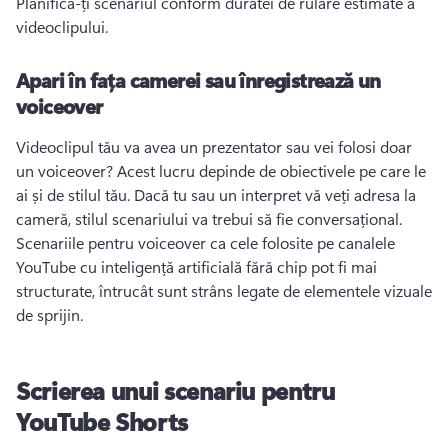
Planifică-ți scenariul conform duratei de rulare estimate a 
videoclipului.
Apari în fața camerei sau înregistrează un
voiceover
Videoclipul tău va avea un prezentator sau vei folosi doar 
un voiceover? 
Acest lucru depinde de obiectivele pe care le 
ai și de stilul tău. 
Dacă tu sau un interpret vă veți adresa la 
cameră, stilul scenariului va trebui să fie conversațional. 
Scenariile pentru voiceover ca cele folosite pe 
canalele 
YouTube cu inteligență artificială fără chip
 pot fi mai 
structurate, întrucât sunt strâns legate de elementele vizuale 
de sprijin. 
Scrierea unui scenariu pentru
YouTube Shorts