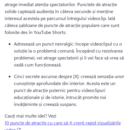
atrage imediat atenția spectatorilor. 
Punctele de atracție 
solide captează audiența în câteva secunde și menține 
interesul acesteia pe parcursul întregului videoclip. 
Iată 
câteva șabloane de puncte de atracție populare care sunt 
folosite des în YouTube Shorts:
Adresează un punct nevralgic: începe videoclipul cu o 
soluție la o problemă comună. 
Începând cu rezolvarea 
problemei, vei atrage spectatorii și îi vei face să vrea să 
vadă cum funcționează.
Cinci secrete ascunse despre [X]: creează senzația unor 
cunoștințe aprofundate din interior. 
Acesta este un 
punct de atracție puternic pentru videoclipuri 
educaționale și de istorie, întrucât promite noi 
învățăminte și creează suspans.
Cauți mai multe idei? 
Vezi 
10 puncte de atracție cu care să-ți crești rapid vizualizările
(opens in a new tab)
video