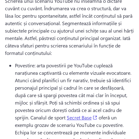
Scrierea unui scenariu YouTube nu înseamnă o dictare 
cuvânt cu cuvânt. 
Îndrumarea va crea o structură, dar va 
lăsa loc pentru spontaneitate, astfel încât conținutul să pară 
autentic și conversațional. 
Segmentează informațiile și 
subiectele principale cu ajutorul unei schițe sau al unei hărți 
mentale. 
Astfel, păstrezi conținutul principal organizat. 
Iată 
câteva sfaturi pentru scrierea scenariului în funcție de 
formatul conținutului:
Povestire: arta povestirii pe YouTube cuplează 
narațiunea captivantă cu elemente vizuale evocatoare. 
Atunci când planifici un fir narativ, trebuie să identifici 
personajul principal și cadrul în care se desfășoară, 
după care să spargi povestea cât mai clar în început, 
mijloc și sfârșit. 
Poți să schimbi ordinea și să spui 
povestea oricum dorești odată ce ai acel cadru de 
(opens in a new tab
sprijin. 
Canalul de sport 
Secret Base
 oferă un 
exemplu grozav de scenariu YouTube cu povestire. 
Echipa lor se concentrează pe momente individuale 