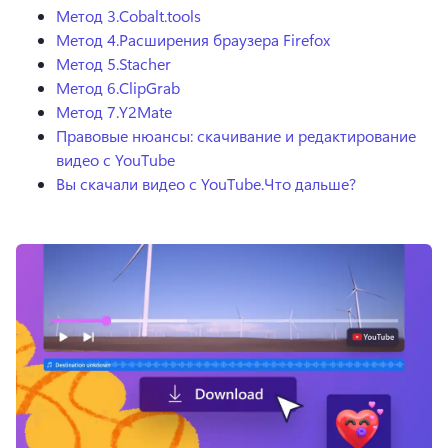
Метод 3.
Cobalt.tools
Метод 4.
Расширения браузера Firefox
Метод 5.
Stacher
Метод 6.
ClipGrab
Метод 7.
Y2Mate
Правовые нюансы: скачивание и редактирование
видео с YouTube
Вы скачали видео с YouTube.
Что дальше?