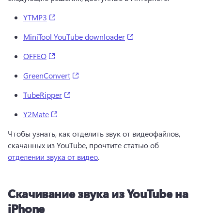
(opens in a new tab)
YTMP3
(opens in a new tab)
MiniTool YouTube downloader
(opens in a new tab)
OFFEO
(opens in a new tab)
GreenConvert
(opens in a new tab)
TubeRipper
(opens in a new tab)
Y2Mate
Чтобы узнать, как отделить звук от видеофайлов, 
скачанных из YouTube, прочтите статью об 
отделении звука от видео
. 
Скачивание звука из YouTube на
iPhone