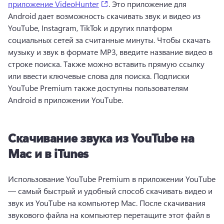
(opens in a new tab)
приложение VideoHunter
. 
Это приложение для 
Android дает возможность скачивать звук и видео из 
YouTube, Instagram, TikTok и других платформ 
социальных сетей за считанные минуты. 
Чтобы скачать 
музыку и звук в формате MP3, введите название видео в 
строке поиска. Также можно вставить прямую ссылку 
или ввести ключевые слова для поиска. 
Подписки 
YouTube Premium также доступны пользователям 
Android в приложении YouTube. 
Скачивание звука из YouTube на
Mac и в iTunes
Использование YouTube Premium в приложении YouTube 
— самый быстрый и удобный способ скачивать видео и 
звук из YouTube на компьютер Mac. 
После скачивания 
звукового файла на компьютер перетащите этот файл в 