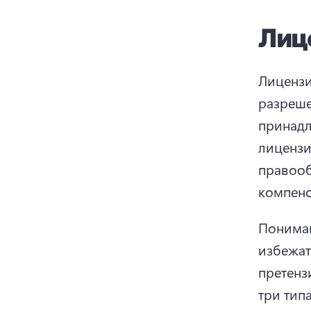
Лиц
Лицензи
разреше
принадл
лицензи
правооб
компенс
Пониман
избежат
претенз
три тип