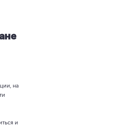
ане
ии, на 
и 
ться и 