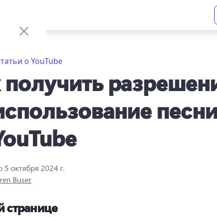
татьи о YouTube
 получить разрешен
использование песн
YouTube
о
5 октября 2024 г.
ren Buser
й странице