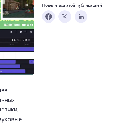
Поделиться этой публикацией
ее 
чных 
щелчки, 
вуковые 