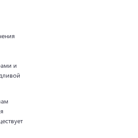
ения 
ами и 
дливой 
 new tab)
ам 
я 
ествует 