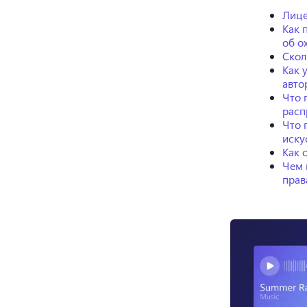
Лице
Как 
об о
Скол
Как 
авто
Что 
расп
Что 
иску
Как 
Чем 
прав