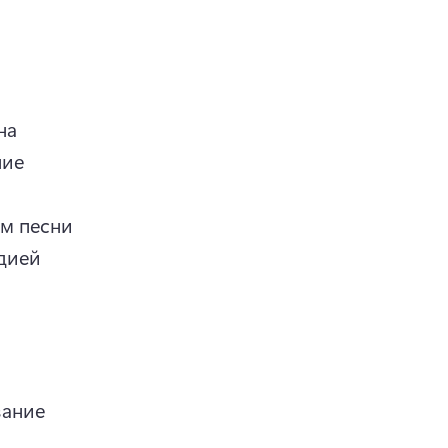
а 
ие 
м песни 
дией 
ание 