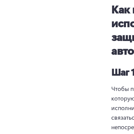
Как
исп
защ
авто
Шаг 
Чтобы п
которую
исполни
связатьс
непосре