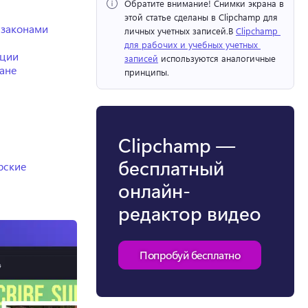
Обратите внимание!
 Снимки экрана в 
этой статье сделаны в Clipchamp для 
 законами
личных учетных записей.
В 
Clipchamp 
для рабочих и учебных учетных 
иции
записей
 используются аналогичные 
ране
принципы. 
Clipchamp —
бесплатный
рские
онлайн-
редактор видео
Попробуй бесплатно