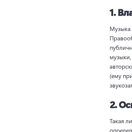
1.
Вл
Музыка 
Правооб
публичн
музыки,
авторск
(ему пр
звукоза
2.
Ос
Такая л
определ