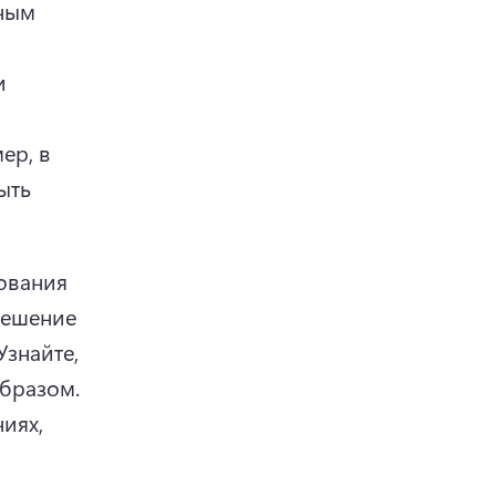
ным 
 
р, в 
ть 
вания 
ешение 
Узнайте, 
бразом. 
иях, 