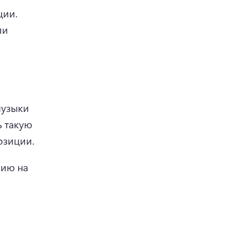
ии. 
и 
узыки 
 такую 
озиции.
ию на 