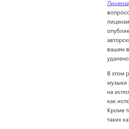
Лиценз
вопросо
лицензи
опублик
авторск
вашем в
удалено
В этом 
музыки 
на испо
как исп
Кроме т
таких к