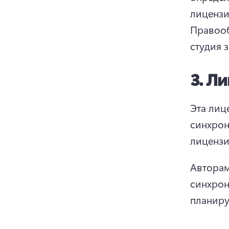
лицензи
Правооб
студия 
3.
Ли
Эта лиц
синхрон
лицензи
Авторам
синхрон
планиру