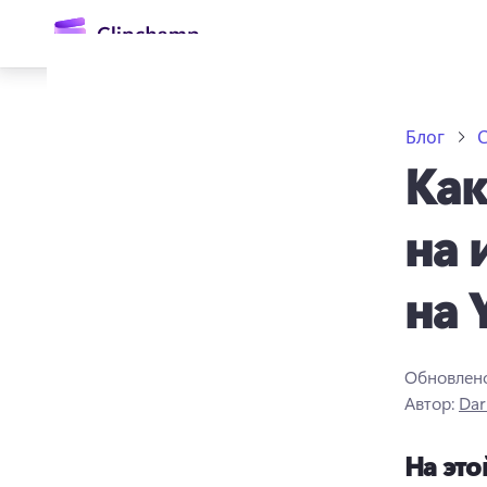
основному
содержимому
Блог
С
Как
на 
на 
Войти
Попробовать бесплатно
Обновлен
Автор:
Dar
На это