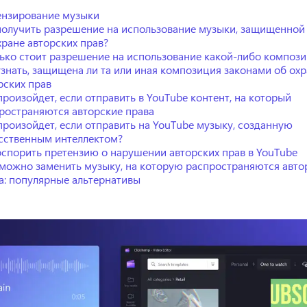
нзирование музыки
получить разрешение на использование музыки, защищенной
хране авторских прав?
ько стоит разрешение на использование какой-либо композ
узнать, защищена ли та или иная композиция законами об ох
рских прав
произойдет, если отправить в YouTube контент, на который
ространяются авторские права
произойдет, если отправить на YouTube музыку, созданную
сственным интеллектом?
оспорить претензию о нарушении авторских прав в YouTube
можно заменить музыку, на которую распространяются авто
а: популярные альтернативы