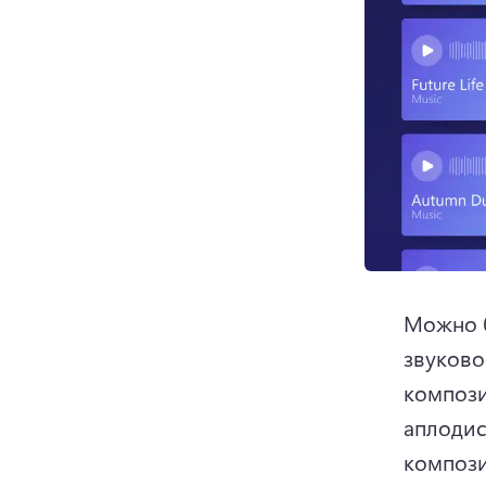
Можно б
звуково
компози
аплодис
компози