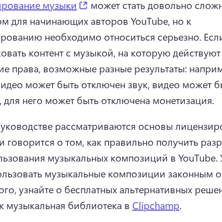
(opens in a new tab)
ирование музыки
 может стать довольно слож
м для начинающих авторов YouTube, но к 
рованию необходимо относиться серьезно. 
Если
овать контент с музыкой, на которую действуют 
ие права, возможные разные результаты: наприме
идео может быть отключен звук, видео может бы
, для него может быть отключена монетизация. 
руководстве рассматриваются основы лицензиро
и говорится о том, как правильно получить разр
льзования музыкальных композиций в YouTube. 
ользовать музыкальные композиции законным о
ого, узнайте о бесплатных альтернативных решен
ак музыкальная библиотека в 
Clipchamp
. 