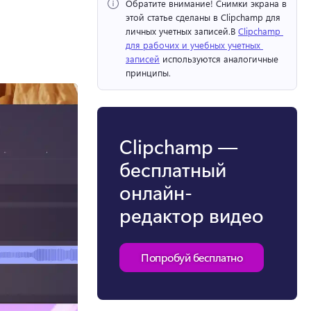
Обратите внимание!
 Снимки экрана в 
этой статье сделаны в Clipchamp для 
личных учетных записей.
В 
Clipchamp 
для рабочих и учебных учетных 
записей
 используются аналогичные 
принципы. 
Clipchamp —
бесплатный
онлайн-
редактор видео
Попробуй бесплатно