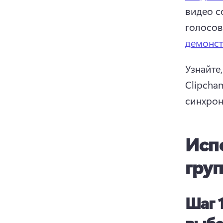
видео с
голосов
демонс
Узнайте
Clipcha
синхрон
Исп
гру
Шаг 1
выбе