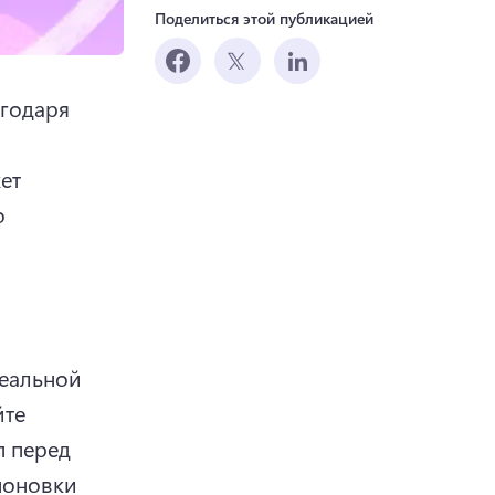
Поделиться этой публикацией
годаря 
т 
 
еальной 
те 
 перед 
поновки 