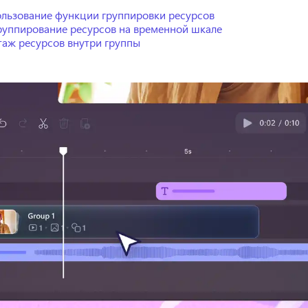
льзование функции группировки ресурсов
руппирование ресурсов на временной шкале
аж ресурсов внутри группы