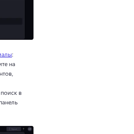
иалы
: 
те на 
тов, 
поиск в 
анель 