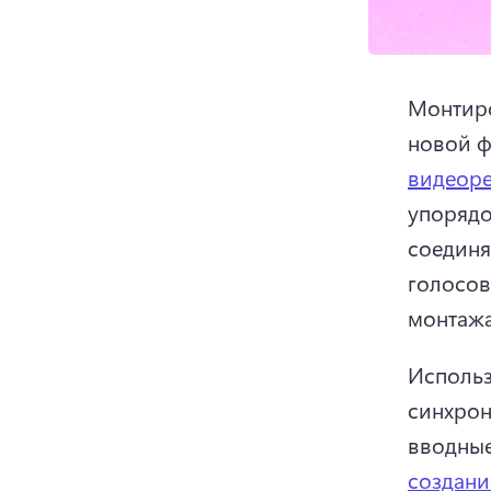
Монтиро
новой ф
видеоре
упорядо
соединя
голосов
монтажа
Использ
синхрон
вводные
создани