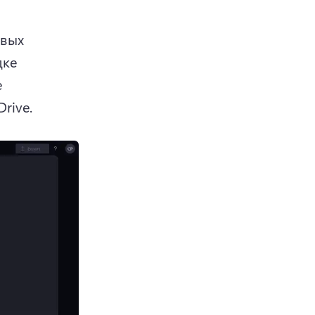
вых 
ке 
 
rive.