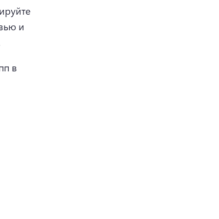
ируйте 
вью и 
 
п в 