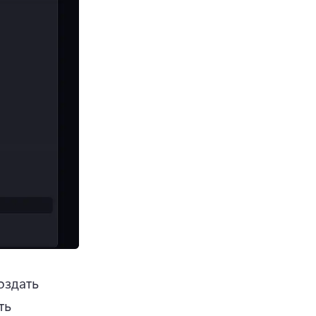
здать 
ть 