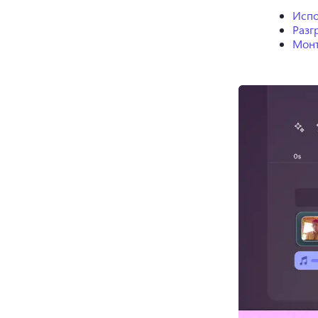
Испо
Разг
Монт