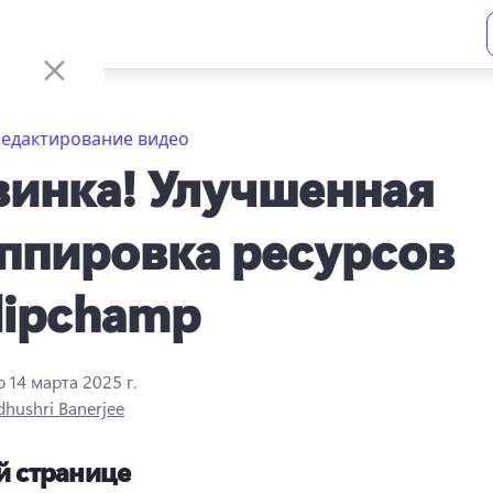
Редактирование видео
инка! Улучшенная
ппировка ресурсов
lipchamp
о
14 марта 2025 г.
hushri Banerjee
й странице