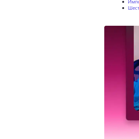
Импо
Шест