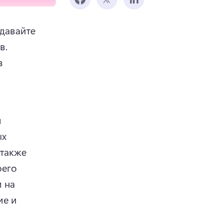
давайте 
тон своего голоса в видео с помощью эмодзи и стикеров. 
 
 
х 
также 
его 
 на 
е и 