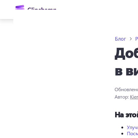
основному
содержимому
Блог
До
в в
Обновлен
Войти
Автор:
Kie
Попробовать бесплатно
На это
Улуч
Посм