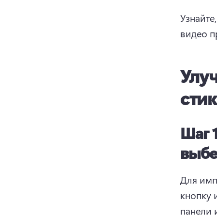
Узнайте
видео п
Улу
стик
Шаг 
выбе
Для имп
кнопку 
панели 