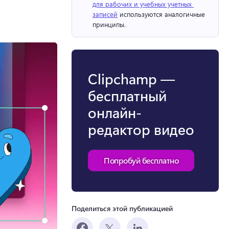
для рабочих и учебных учетных 
записей
 используются аналогичные 
принципы. 
Clipchamp —
бесплатный
онлайн-
редактор видео
Попробуй бесплатно
Поделиться этой публикацией