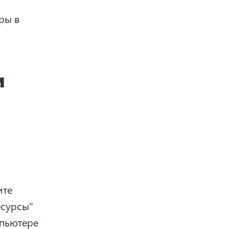
ры в 
и
те 
сурсы" 
пьютере 