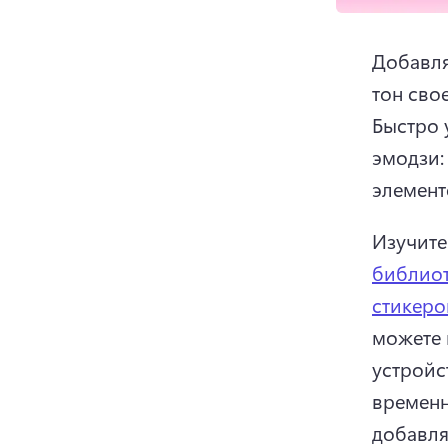
Добавля
Быстро 
эмодзи:
элемент
Изучите
библио
стикеро
можете 
устройс
временн
добавля