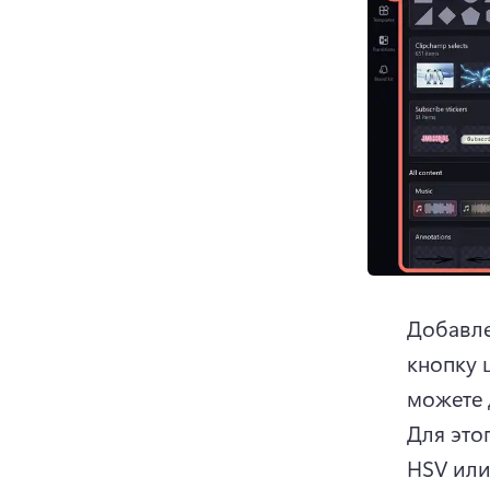
Добавле
кнопку 
можете 
Для это
HSV или