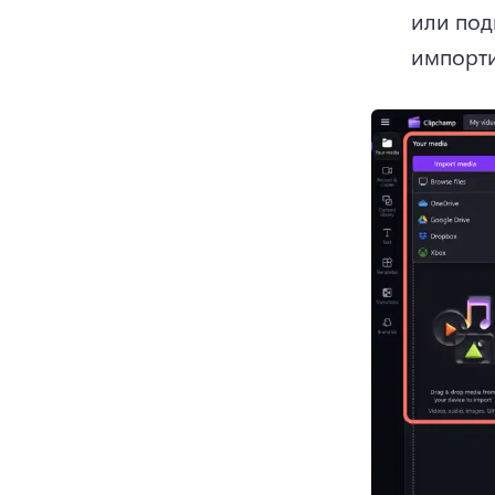
или под
импорти