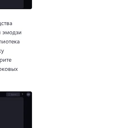
ства 
 эмодзи 
лиотека 
у 
ите 
оковых 