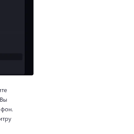
те 
Вы 
фон. 
тру 