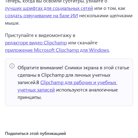
Теперь, когда вы освоили субтитры, узнайте о 
лучших шрифтах для социальных сетей
 или о том, как 
создать озвучивание на базе ИИ
 несколькими щелчками 
мыши. 
Приступайте к видеомонтажу в 
редакторе видео Clipchamp
 или скачайте 
приложение Microsoft Clipchamp для Windows
. 
Обратите внимание!
 Снимки экрана в этой статье 
сделаны в Clipchamp для личных учетных 
записей.
В 
Clipchamp для рабочих и учебных 
учетных записей
 используются аналогичные 
принципы. 
Поделиться этой публикацией