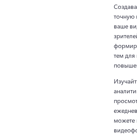
Создава
точную 
ваше ви
зрителей
формир
тем для
повышен
Изучайт
аналити
просмот
ежеднев
можете 
видеофо