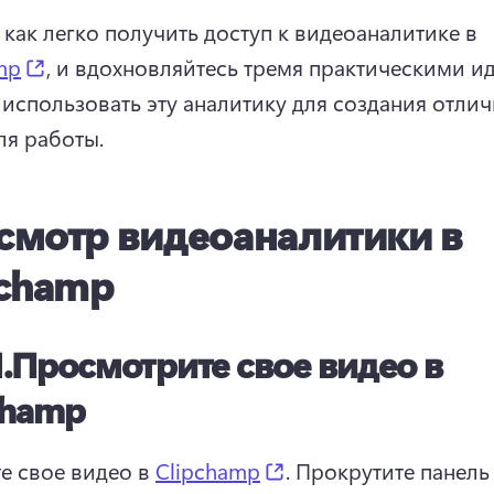
, как легко получить доступ к видеоаналитике в 
(opens in a new tab)
mp
, и вдохновляйтесь тремя практическими ид
к использовать эту аналитику для создания отлич
ля работы. 
смотр видеоаналитики в
pchamp
.
Просмотрите свое видео в
champ
(opens in a new tab)
е свое видео в 
Clipchamp
. 
Прокрутите панель 