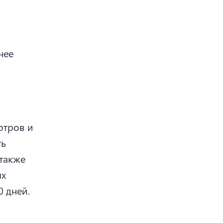
ее 
тров и 
ь 
также 
х 
0 дней.