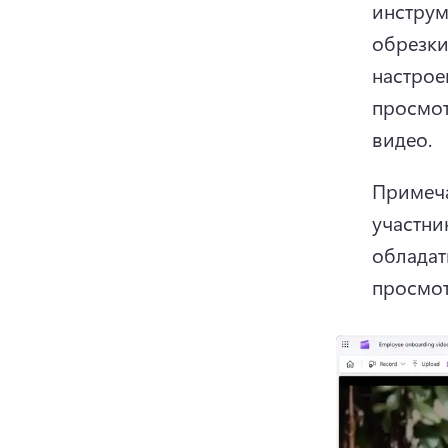
инструм
обрезки
настрое
просмот
видео.
Примеча
участни
обладат
просмот