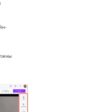
 
йн-
лжны 