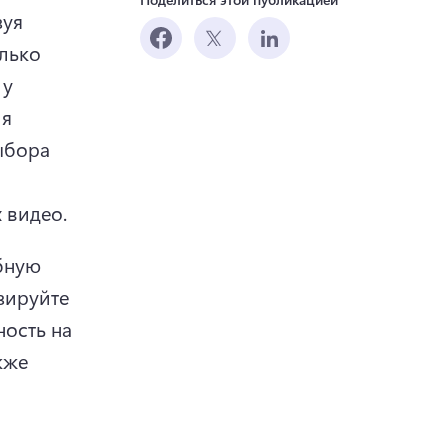
уя 
лько 
у 
я 
ыбора 
 видео. 
бную 
ируйте 
ость на 
кже 