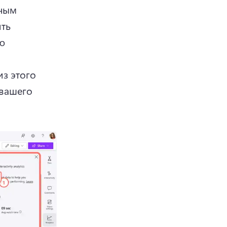
ным 
ть 
 
з этого 
вашего 