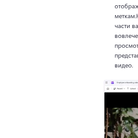
отображ
меткам.
части в
вовлече
просмот
предста
видео.