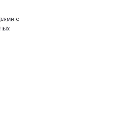
еями о 
ных 