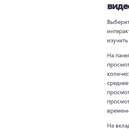
виде
Выберит
интерак
изучить
На пане
просмот
количес
среднее
просмот
просмот
временн
На вкла