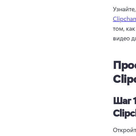
Узнайте
Clipcha
том, ка
видео д
Про
Cli
Шаг 1
Clip
Откройт