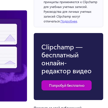
принципы применяются к Clipchamp 
для учебных учетных записей. 
Руководства для личных учетных 
записей Clipchamp могут 
отличаться.
Подробнее
. 
Clipchamp —
бесплатный
онлайн-
редактор видео
Попробуй бесплатно
Поделиться этой публикацией