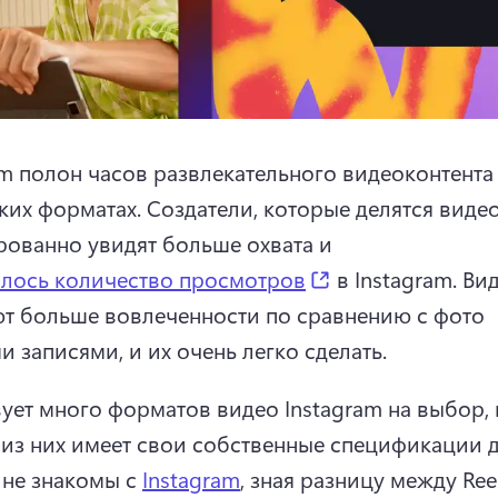
am полон часов развлекательного видеоконтента 
ких форматах. 
Создатели, которые делятся видео,
рованно увидят больше охвата и 
(opens in a new t
лось количество просмотров
 в Instagram. 
Вид
т больше вовлеченности по сравнению с фото 
и записями, и их очень легко сделать. 
ует много форматов видео Instagram на выбор, 
 не знакомы с 
Instagram
, зная разницу между Reel,