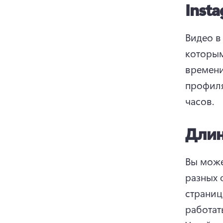
Insta
Видео в
которым
времени
профиля
часов. 
Длин
Вы може
разных ф
страниц