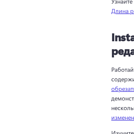
Узнайте
Длина р
Inst
ред
Работай
содержи
обрезат
демонст
измене
Изучите