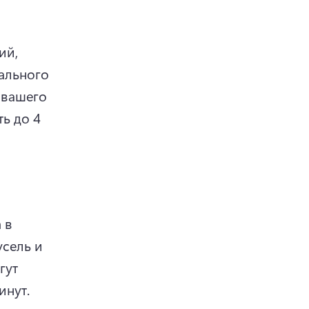
й, 
льного 
вашего 
ь до 4 
в 
сель и 
ут 
работать дольше, чем органические сообщения, до 60 минут. 