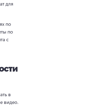
т для 
х по 
ты по 
а с 
ости
ть в 
Все они имеют уникальные требования к длине видео. 