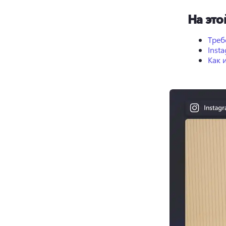
На это
Треб
Inst
Как 