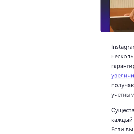
Instagr
несколь
гаранти
увеличи
получаю
учетным
Существ
Если вы