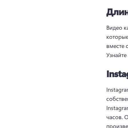
Длин
Видео к
которые
вместе 
Узнайте
Inst
Instagr
собстве
Instagr
часов. 
О
произве