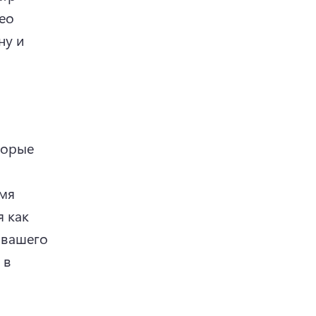
ео 
у и 
орые 
мя 
 как 
вашего 
 в 