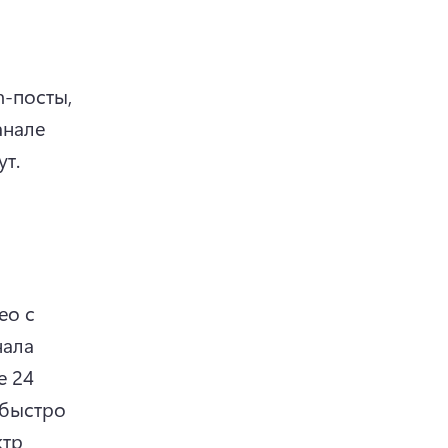
-посты, 
нале 
Они могут работать до 60 минут. 
о с 
ала 
 24 
быстро 
тр 