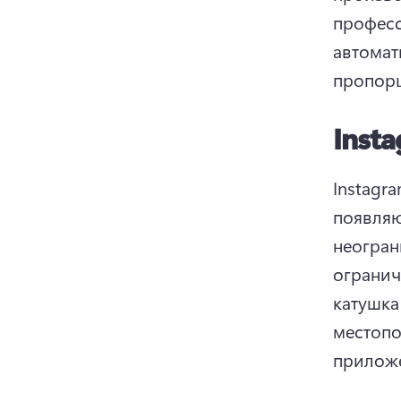
професс
автомат
пропорц
Inst
Instagr
появляю
неогран
ограниче
катушка
местопо
приложе