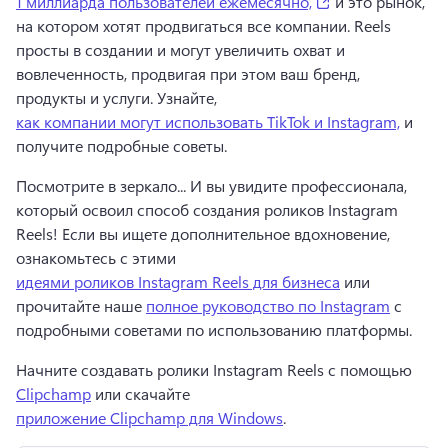
(opens in a new 
1 миллиарда пользователей ежемесячно,
 и это рынок, 
на котором хотят продвигаться все компании. 
Reels 
просты в создании и могут увеличить охват и 
вовлеченность, продвигая при этом ваш бренд, 
продукты и услуги. 
Узнайте, 
как компании могут использовать TikTok и Instagram,
 и 
получите подробные советы. 
Посмотрите в зеркало... И вы увидите профессионала, 
который освоил способ создания роликов Instagram 
Reels! 
Если вы ищете дополнительное вдохновение, 
ознакомьтесь с этими 
идеями роликов Instagram Reels для бизнеса
 или 
прочитайте наше 
полное руководство по Instagram
 с 
подробными советами по использованию платформы. 
Начните создавать ролики Instagram Reels с помощью 
Clipchamp
 или скачайте 
приложение Clipchamp для Windows
. 