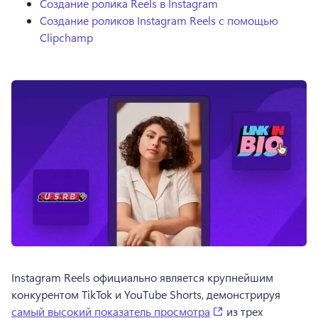
Создание ролика Reels в Instagram
Создание роликов Instagram Reels с помощью
Clipchamp
Instagram Reels официально является крупнейшим 
конкурентом TikTok и YouTube Shorts, демонстрируя 
(opens in a new tab
самый высокий показатель просмотра
 из трех 