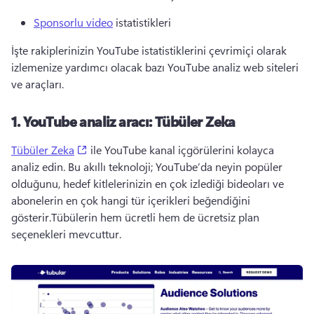
Sponsorlu video
 istatistikleri 
İşte rakiplerinizin YouTube istatistiklerini çevrimiçi olarak 
izlemenize yardımcı olacak bazı YouTube analiz web siteleri 
ve araçları.
1.
YouTube analiz aracı: Tübüler Zeka
(opens in a new tab)
Tübüler Zeka
 ile YouTube kanal içgörülerini kolayca 
analiz edin. 
Bu akıllı teknoloji; YouTube’da neyin popüler 
olduğunu, hedef kitlelerinizin en çok izlediği bideoları ve 
abonelerin en çok hangi tür içerikleri beğendiğini 
gösterir.
Tübülerin hem ücretli hem de ücretsiz plan 
seçenekleri mevcuttur.