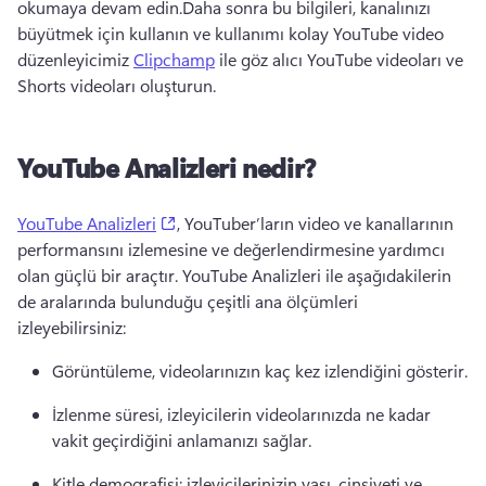
okumaya devam edin.
Daha sonra bu bilgileri, kanalınızı 
büyütmek için kullanın ve kullanımı kolay YouTube video 
düzenleyicimiz 
Clipchamp
 ile göz alıcı YouTube videoları ve 
Shorts videoları oluşturun. 
YouTube Analizleri nedir?
(opens in a new tab)
YouTube Analizleri
, YouTuber’ların video ve kanallarının 
performansını izlemesine ve değerlendirmesine yardımcı 
olan güçlü bir araçtır. 
YouTube Analizleri ile aşağıdakilerin 
de aralarında bulunduğu çeşitli ana ölçümleri 
izleyebilirsiniz:
Görüntüleme, videolarınızın kaç kez izlendiğini gösterir.
İzlenme süresi, izleyicilerin videolarınızda ne kadar 
vakit geçirdiğini anlamanızı sağlar.
Kitle demografisi; izleyicilerinizin yaşı, cinsiyeti ve 