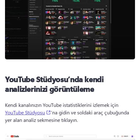
YouTube Stüdyosu’nda kendi
analizlerinizi görüntüleme
Kendi kanalınızın YouTube istatistiklerini izlemek için 
(opens in a new tab)
YouTube Stüdyosu
’na gidin ve soldaki araç çubuğunda 
yer alan analiz sekmesine tıklayın. 