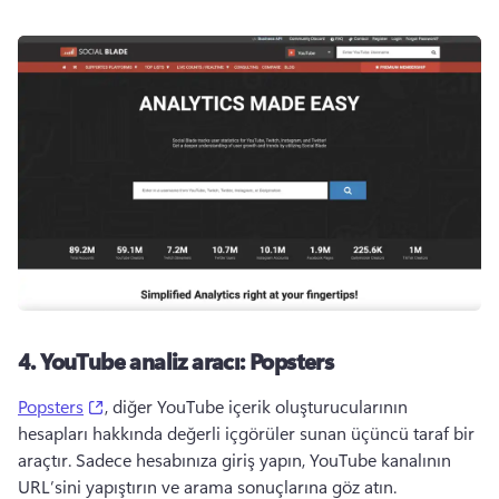
4.
YouTube analiz aracı: Popsters
(opens in a new tab)
Popsters
, diğer YouTube içerik oluşturucularının 
hesapları hakkında değerli içgörüler sunan üçüncü taraf bir 
araçtır. 
Sadece hesabınıza giriş yapın, YouTube kanalının 
URL’sini yapıştırın ve arama sonuçlarına göz atın.