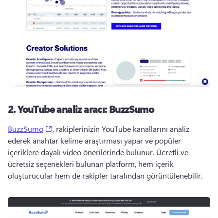
2.
YouTube analiz aracı: BuzzSumo
(opens in a new tab)
BuzzSumo
, rakiplerinizin YouTube kanallarını analiz 
ederek anahtar kelime araştırması yapar ve popüler 
içeriklere dayalı video önerilerinde bulunur. 
Ücretli ve 
ücretsiz seçenekleri bulunan platform, hem içerik 
oluşturucular hem de rakipler tarafından görüntülenebilir.