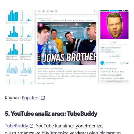
(opens in a new tab)
Kaynak: 
Popsters
5.
YouTube analiz aracı: TubeBuddy
(opens in a new tab)
TubeBuddy
, YouTube kanalınızı yönetmenize, 
oluşturmanıza ve büyütmenize yardımcı olan bir tarayıcı 