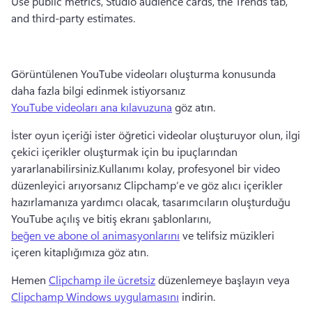
Use public metrics, Studio audience cards, the Trends tab, 
and third-party estimates.
Görüntülenen YouTube videoları oluşturma konusunda 
daha fazla bilgi edinmek istiyorsanız 
YouTube videoları ana kılavuzuna
 göz atın. 
İster oyun içeriği ister öğretici videolar oluşturuyor olun, ilgi 
çekici içerikler oluşturmak için bu ipuçlarından 
yararlanabilirsiniz.
Kullanımı kolay, profesyonel bir video 
düzenleyici arıyorsanız Clipchamp’e ve göz alıcı içerikler 
hazırlamanıza yardımcı olacak, tasarımcıların oluşturduğu 
YouTube açılış ve bitiş ekranı şablonlarını, 
beğen ve abone ol animasyonlarını
 ve telifsiz müzikleri 
içeren kitaplığımıza göz atın. 
Hemen 
Clipchamp ile ücretsiz
 düzenlemeye başlayın veya 
Clipchamp Windows uygulamasını
 indirin. 