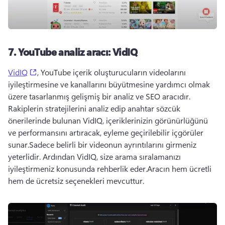
7.
YouTube analiz aracı: VidIQ
(opens in a new tab)
VidIQ
, YouTube içerik oluşturucuların videolarını 
iyileştirmesine ve kanallarını büyütmesine yardımcı olmak 
üzere tasarlanmış gelişmiş bir analiz ve SEO aracıdır. 
Rakiplerin stratejilerini analiz edip anahtar sözcük 
önerilerinde bulunan VidIQ, içeriklerinizin görünürlüğünü 
ve performansını artıracak, eyleme geçirilebilir içgörüler 
sunar.
Sadece belirli bir videonun ayrıntılarını girmeniz 
yeterlidir. Ardından VidIQ, size arama sıralamanızı 
iyileştirmeniz konusunda rehberlik eder.
Aracın hem ücretli 
hem de ücretsiz seçenekleri mevcuttur.