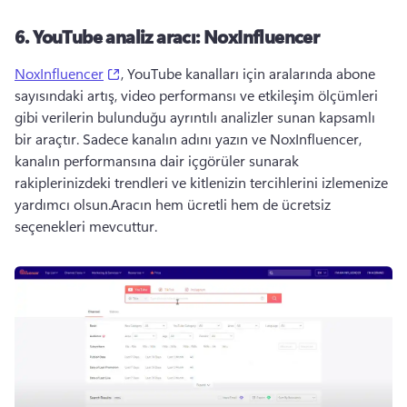
6.
YouTube analiz aracı: NoxInfluencer
(opens in a new tab)
NoxInfluencer
, YouTube kanalları için aralarında abone 
sayısındaki artış, video performansı ve etkileşim ölçümleri 
gibi verilerin bulunduğu ayrıntılı analizler sunan kapsamlı 
bir araçtır. 
Sadece kanalın adını yazın ve NoxInfluencer, 
kanalın performansına dair içgörüler sunarak 
rakiplerinizdeki trendleri ve kitlenizin tercihlerini izlemenize 
yardımcı olsun.
Aracın hem ücretli hem de ücretsiz 
seçenekleri mevcuttur.