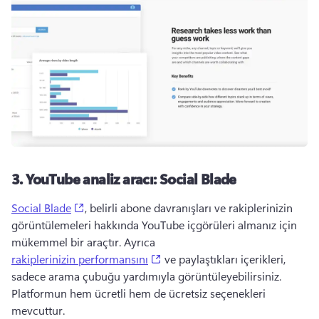
3.
YouTube analiz aracı: Social Blade
(opens in a new tab)
Social Blade
, belirli abone davranışları ve rakiplerinizin 
görüntülemeleri hakkında YouTube içgörüleri almanız için 
mükemmel bir araçtır. 
Ayrıca 
(opens in a new tab)
rakiplerinizin performansını
 ve paylaştıkları içerikleri, 
sadece arama çubuğu yardımıyla görüntüleyebilirsiniz. 
Platformun hem ücretli hem de ücretsiz seçenekleri 
mevcuttur.