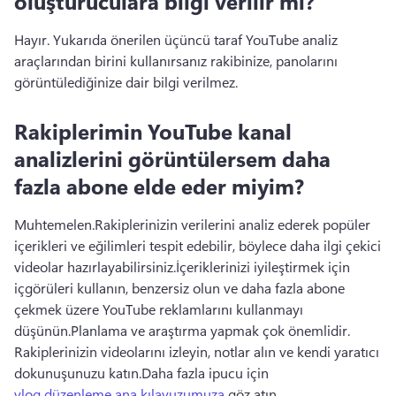
oluşturuculara bilgi verilir mi?
Hayır. 
Yukarıda önerilen üçüncü taraf YouTube analiz 
araçlarından birini kullanırsanız rakibinize, panolarını 
görüntülediğinize dair bilgi verilmez.
Rakiplerimin YouTube kanal
analizlerini görüntülersem daha
fazla abone elde eder miyim?
Muhtemelen.
Rakiplerinizin verilerini analiz ederek popüler 
içerikleri ve eğilimleri tespit edebilir, böylece daha ilgi çekici 
videolar hazırlayabilirsiniz.
İçeriklerinizi iyileştirmek için 
içgörüleri kullanın, benzersiz olun ve daha fazla abone 
çekmek üzere YouTube reklamlarını kullanmayı 
düşünün.
Planlama ve araştırma yapmak çok önemlidir. 
Rakiplerinizin videolarını izleyin, notlar alın ve kendi yaratıcı 
dokunuşunuzu katın.
Daha fazla ipucu için 
vlog düzenleme ana kılavuzumuza
 göz atın. 