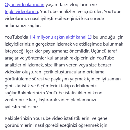
Oyun videolarından
 yaşam tarzı vlog’larına ve 
tepki videolarına
, YouTube analizleri ve içgörüler, YouTube 
videolarınızı nasıl iyileştirebileceğinizi kısa sürede 
anlamanızı sağlar. 
(opens in a new ta
YouTube’da 
114 milyonu aşkın aktif kanal
 bulunduğu için 
izleyicilerinizin gerçekten izlemek ve etkileşimde bulunmak 
isteyeceği içerikler paylaşmanız önemlidir. 
Üçüncü taraf 
araçlar ve yöntemler kullanarak rakiplerinizin YouTube 
analizlerini izlemek, size ilham veren veya size benzer 
videolar oluşturan içerik oluşturucuların ortalama 
görüntüleme süresi ve paylaşım yapmak için en iyi zaman 
gibi istatistik ve ölçümlerini takip edebilmenizi 
sağlar.
Rakiplerinizin YouTube istatistiklerini kendi 
verilerinizle karşılaştırarak video planlamanızı 
iyileştirebilirsiniz.
Rakiplerinizin YouTube video istatistiklerini ve genel 
görünümlerini nasıl görebileceğinizi öğrenmek için 