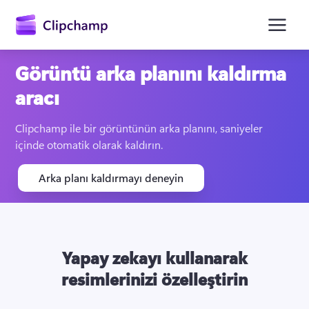
atla
Görüntü arka planını kaldırma
aracı
Clipchamp ile bir görüntünün arka planını, saniyeler 
içinde otomatik olarak kaldırın.
Arka planı kaldırmayı deneyin
Oturum açın
Ücretsiz deneyin
Yapay zekayı kullanarak
resimlerinizi özelleştirin