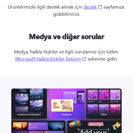
(opens in a ne
Ürünlerimizle ilgili destek almak için 
destek
 sayfamıza 
gidebilirsiniz.
Medya ve diğer sorular
Medya, halkla ilişkiler ve ilgili sorularınız için lütfen 
(opens in a new tab)
Microsoft Halkla İlişkiler İletişim
 adresine gidin.