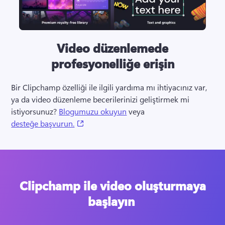
Video düzenlemede
profesyonelliğe erişin
Bir Clipchamp özelliği ile ilgili yardıma mı ihtiyacınız var, 
ya da video düzenleme becerilerinizi geliştirmek mi 
istiyorsunuz? 
Blogumuzu okuyun
 veya 
(opens in a new tab)
desteğe başvurun.
Clipchamp ile video oluşturmaya
başlayın