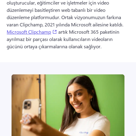
oluşturucular, eğitimciler ve işletmeler için video 
düzenlemeyi basitleştiren web tabanlı bir video 
düzenleme platformudur. 
Ortak vizyonumuzun farkına 
varan Clipchamp, 2021 yılında 
Microsoft ailesine katıldı
. 
(opens in a new tab)
Microsoft Clipchamp
 artık Microsoft 365 paketinin 
ayrılmaz bir parçası olarak kullanıcıların videoların 
gücünü ortaya çıkarmalarına olanak sağlıyor. 