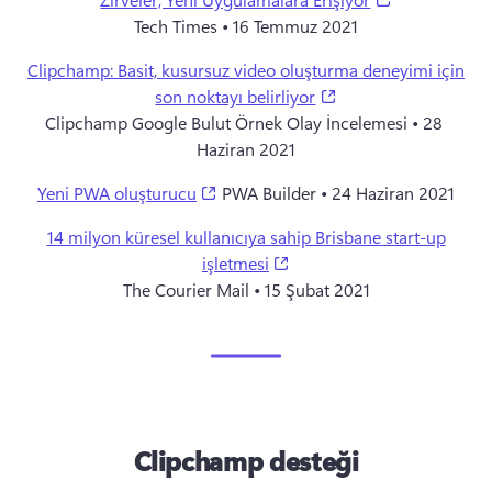
Tech Times • 16 Temmuz 2021
Clipchamp: Basit, kusursuz video oluşturma deneyimi için
(opens in a new tab)
son noktayı belirliyor
Clipchamp Google Bulut Örnek Olay İncelemesi • 28 
Haziran 2021
(opens in a new tab)
Yeni PWA oluşturucu
 PWA Builder • 24 Haziran 2021
14 milyon küresel kullanıcıya sahip Brisbane start-up
(opens in a new tab)
işletmesi
The Courier Mail • 15 Şubat 2021
Clipchamp desteği