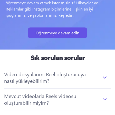
öğrenmeye devam etmek ister misiniz? 
Hikayeler ve 
Reklamlar gibi Instagram biçimlerine ilişkin en iyi 
ipuçlarımızı ve şablonlarımızı keşfedin. 
Öğrenmeye devam edin
Sık sorulan sorular
Video dosyalarımı Reel oluşturucuya
nasıl yükleyebilirim?
Mevcut videolarla Reels videosu
oluşturabilir miyim?