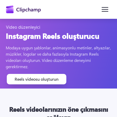
atla
Video düzenleyici
Instagram Reels oluşturucu
Modaya uygun şablonlar, animasyonlu metinler, altyazılar, 
müzikler, logolar ve daha fazlasıyla Instagram Reels 
videoları oluşturun. Video düzenleme deneyimi 
gerektirmez. 
Oturum açın
Reels videosu oluşturun
Ücretsiz deneyin
Reels videolarınızın öne çıkmasını