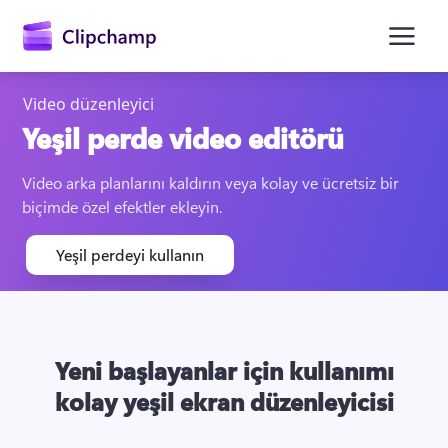
atla
Video düzenleyici
Yeşil perde video editörü
Video arka planlarını kaldırın veya kolay ve ücretsiz bir 
biçimde özel efektler ekleyin.
Yeşil perdeyi kullanın
Oturum açın
Ücretsiz deneyin
Yeni başlayanlar için kullanımı
kolay yeşil ekran düzenleyicisi