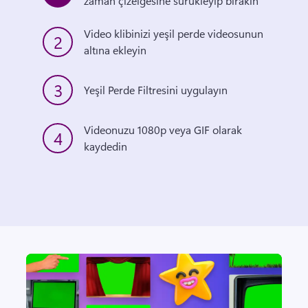
zaman çizelgesine sürükleyip bırakın
Video klibinizi yeşil perde videosunun 
2
altına ekleyin
3
Yeşil Perde Filtresini uygulayın
Videonuzu 1080p veya GIF olarak 
4
kaydedin