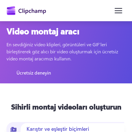
atla
Video montaj aracı
En sevdiğiniz video klipleri, görüntüleri ve GIF’leri 
birleştirerek göz alıcı bir video oluşturmak için ücretsiz 
video montaj aracımızı kullanın.
Ücretsiz deneyin
Oturum açın
Ücretsiz deneyin
Sihirli montaj videoları oluşturun
Karıştır ve eşleştir biçimleri