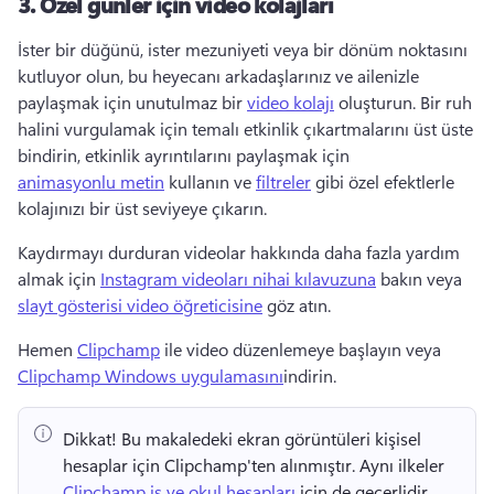
3.
Özel günler için video kolajları
İster bir düğünü, ister mezuniyeti veya bir dönüm noktasını 
kutluyor olun, bu heyecanı arkadaşlarınız ve ailenizle 
paylaşmak için unutulmaz bir 
video kolajı
 oluşturun. 
Bir ruh 
halini vurgulamak için temalı etkinlik çıkartmalarını üst üste 
bindirin, etkinlik ayrıntılarını paylaşmak için 
animasyonlu metin
 kullanın ve 
filtreler
 gibi özel efektlerle 
kolajınızı bir üst seviyeye çıkarın. 
Kaydırmayı durduran videolar hakkında daha fazla yardım 
almak için 
Instagram videoları nihai kılavuzuna
 bakın veya 
slayt gösterisi video öğreticisine
 göz atın. 
Hemen 
Clipchamp
 ile video düzenlemeye başlayın veya 
Clipchamp Windows uygulamasını
indirin. 
Dikkat!
 Bu makaledeki ekran görüntüleri kişisel 
hesaplar için Clipchamp'ten alınmıştır. 
Aynı ilkeler 
Clipchamp iş ve okul hesapları
 için de geçerlidir. 