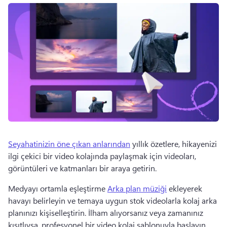
Seyahatinizin öne çıkan anlarından
 yıllık özetlere, hikayenizi 
ilgi çekici bir video kolajında paylaşmak için videoları, 
görüntüleri ve katmanları bir araya getirin. 
Medyayı ortamla eşleştirme 
Arka plan müziği
 ekleyerek 
havayı belirleyin ve temaya uygun stok videolarla kolaj arka 
planınızı kişiselleştirin. 
İlham alıyorsanız veya zamanınız 
kısıtlıysa, profesyonel bir video kolaj şablonuyla başlayın. 