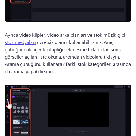
Ayrıca video klipler, video arka planları ve stok müzik gibi 
stok medyaları
 ücretsiz olarak kullanabilirsiniz. 
Araç 
çubuğundaki içerik kitaplığı sekmesine tıkladıktan sonra 
görseller açılan liste okuna, ardından videolara tıklayın. 
Arama çubuğunu kullanarak farklı stok kategorileri arasında 
da arama yapabilirsiniz. 