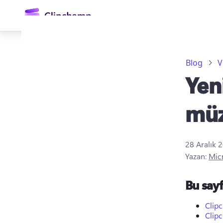
atla
Blog
V
Yeni
müz
28 Aralık 
Oturum açın
Yazan:
Mic
Ücretsiz deneyin
Bu say
Clipc
Clipc