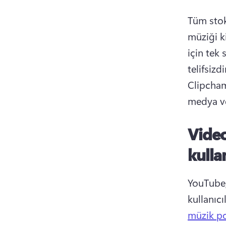
Tüm stok
müziği k
için tek 
Clipchamp
medya ve 
Video
kulla
YouTube,
kullanıcı
müzik pol