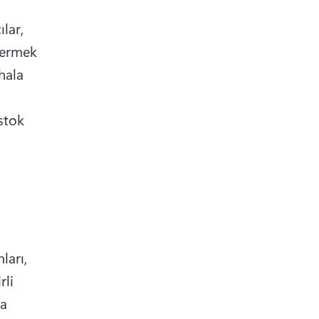
lar, 
vermek 
ala 
ancak videolarınıza ücretsiz olarak ekleyemezsiniz. 
stok 
arı, 
rli 
a 