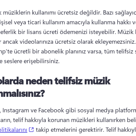
 müziklerin kullanımı ücretsiz değildir. 
Bazı sağlayıcı
işisel veya ticari kullanım amacıyla kullanma hakkı 
seferlik bir lisans ücreti ödemenizi isteyebilir. 
Müzik h
telifsizdir 
'te ücretli bir abonelik planınız varsa, tüm telifsiz 
seslere erişebilirsiniz.
larda neden telifsiz müzik
nmalısınız?
 Instagram ve Facebook gibi sosyal medya platforml
ların, telif hakkıyla korunan müzikleri kullanırken beli
(opens in a new tab)
itikalarını
 takip etmelerini gerektirir. 
Telif hakkıyl