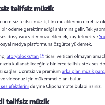
siz telifsiz müzik
 ücretsiz telifsiz müzik, film müziklerinin ücretsiz o
 bir ödeme gerektirmediği anlamına gelir. 
Tek yapma
ses dosyasını videonuza eklemek, kaydetmek ve 
Yo
 sosyal medya platformuna özgürce yüklemek. 
(opens in a new tab)
p, 
Storyblocks'tan
 ticari ve ticari olmayan amaçla
nızda kullanabileceğiniz binlerce telifsiz stok ses do
i sağlar. 
Ücretsiz ve premium 
arka plan müzik parça
 ve videonuz için mükemmel olanı bulun. 
ses efektlerini
 de yine Clipchamp’te bulabilirsiniz. 
li telifsiz müzik