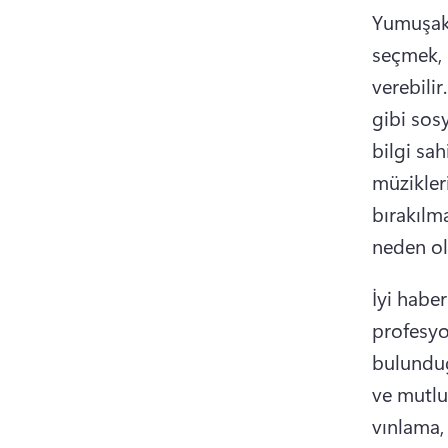
Yumuşak 
seçmek, 
verebilir.
gibi sos
bilgi sah
müzikler
bırakılm
neden ola
İyi habe
profesyon
bulunduğ
ve mutlu 
vınlama,