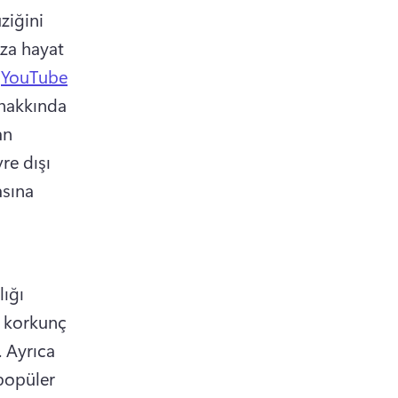
iğini 
za hayat 
 
YouTube
 hakkında 
n 
e dışı 
sına 
ığı 
 korkunç 
 
Ayrıca 
popüler 