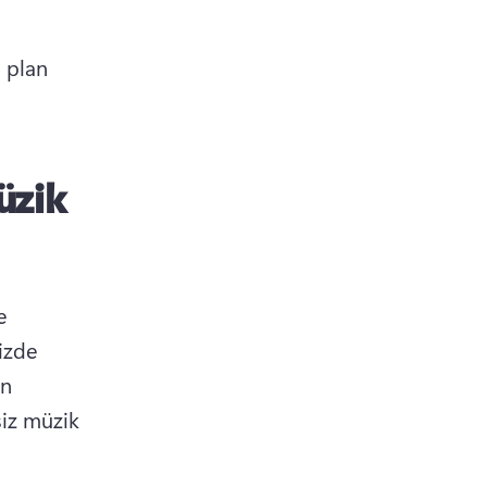
 plan 
üzik
 
izde 
n 
siz müzik 