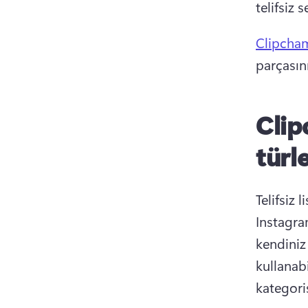
telifsiz 
Clipcha
parçasın
Clip
türle
Telifsiz 
Instagram
kendiniz
kullanab
kategoris