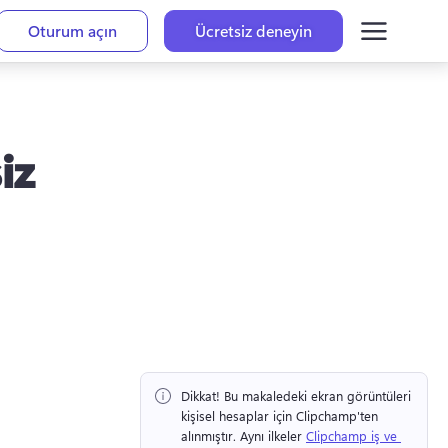
Oturum açın
Ücretsiz deneyin
iz
Dikkat!
 Bu makaledeki ekran görüntüleri 
kişisel hesaplar için Clipchamp'ten 
alınmıştır. 
Aynı ilkeler 
Clipchamp iş ve 