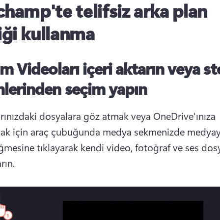
champ'te telifsiz arka plan
ği kullanma
dım
Videoları içeri aktarın veya s
lerinden seçim yapın
arınızdaki dosyalara göz atmak veya OneDrive'ınıza 
k için araç çubuğunda medya sekmenizde medyayı 
ğmesine tıklayarak kendi video, fotoğraf ve ses dosya
rın.