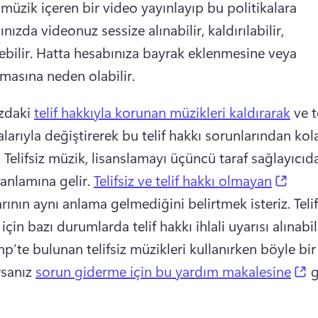
müzik içeren bir video yayınlayıp bu politikalara 
ızda videonuz sessize alınabilir, kaldırılabilir, 
bilir. 
Hatta hesabınıza bayrak eklenmesine veya 
masına neden olabilir.
zdaki 
telif hakkıyla korunan müzikleri kaldırarak
 ve t
larıyla değiştirerek bu telif hakkı sorunlarından kol
 
Telifsiz müzik, lisanslamayı üçüncü taraf sağlayıcıd
(ope
 anlamına gelir. 
Telifsiz ve telif hakkı olmayan
rının aynı anlama gelmediğini belirtmek isteriz. 
Telif
p’te bulunan telifsiz müzikleri kullanırken böyle bir
(
rsanız 
sorun giderme için bu yardım makalesine
 