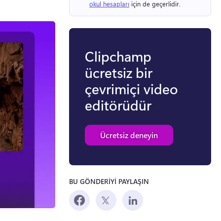
okul hesapları
 için de geçerlidir. 
Clipchamp
ücretsiz bir
çevrimiçi video
editörüdür
Ücretsiz deneyin
BU GÖNDERİYİ PAYLAŞIN