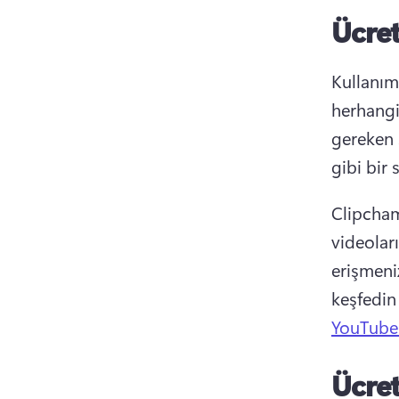
Ücret
Kullanımı
herhangi
gereken 
gibi bir
Clipcham
videoları
erişmeniz
keşfedin
YouTube 
Ücret