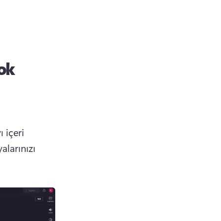
tok
içeri 
larınızı 