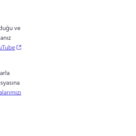
lduğu ve 
nız 
(opens in a new tab)
uTube
rla 
syasına 
larımızı