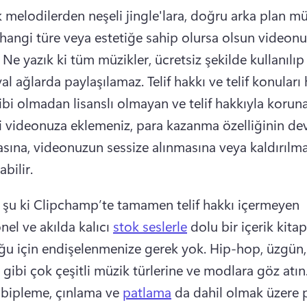
melodilerden neşeli jingle'lara, doğru arka plan müz
hangi türe veya estetiğe sahip olursa olsun videonu
 
Ne yazık ki tüm müzikler, ücretsiz şekilde kullanılıp
yal ağlarda paylaşılamaz. 
Telif hakkı ve telif konuları
ibi olmadan lisanslı olmayan ve telif hakkıyla koruna
i videonuza eklemeniz, para kazanma özelliğinin devr
asına, videonuzun sessize alınmasına veya kaldırılma
bilir.
r şu ki Clipchamp’te tamamen telif hakkı içermeyen 
el ve akılda kalıcı 
stok seslerle
 dolu bir içerik kitapl
u için endişelenmenize gerek yok. 
Hip-hop, üzgün,
gibi çok çeşitli müzik türlerine ve modlara göz atın.
 bipleme, çınlama ve 
patlama
 da dahil olmak üzere 