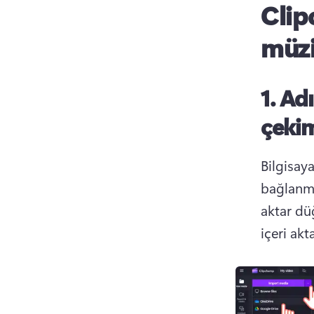
Clip
müzi
1. A
çekim
Bilgisay
bağlanma
aktar dü
içeri akta