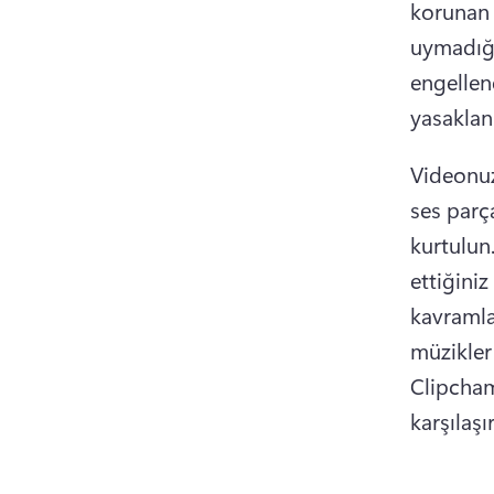
korunan 
uymadığın
engellene
yasaklan
Videonu
ses parça
kurtulun.
ettiğiniz
kavramla
Clipcham
karşılaşı