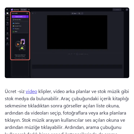
Ücret -siz 
video
 klipler, video arka planlar ve stok müzik gibi 
stok medya da bulunabilir. 
Araç çubuğundaki içerik kitaplığı 
sekmesine tıkladıktan sonra görseller açılan liste okuna, 
ardından da videoları seçip, fotoğraflara veya arka planlara 
tıklayın. 
Stok müzik arayan kullanıcılar ses açılan okuna ve 
ardından müziğe tıklayabilir. 
Ardından, arama çubuğunu 