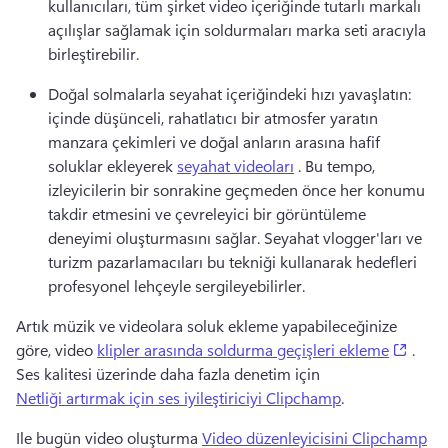
kullanıcıları, tüm şirket video içeriğinde tutarlı markalı 
açılışlar sağlamak için soldurmaları marka seti aracıyla 
birleştirebilir. 
Doğal solmalarla seyahat içeriğindeki hızı yavaşlatın: 
içinde düşünceli, rahatlatıcı bir atmosfer yaratın 
manzara çekimleri ve doğal anların arasına hafif 
soluklar ekleyerek 
seyahat videoları
 . 
Bu tempo, 
izleyicilerin bir sonrakine geçmeden önce her konumu 
takdir etmesini ve çevreleyici bir görüntüleme 
deneyimi oluşturmasını sağlar. 
Seyahat vlogger'ları ve 
turizm pazarlamacıları bu tekniği kullanarak hedefleri 
profesyonel lehçeyle sergileyebilirler. 
Artık müzik ve videolara soluk ekleme yapabileceğinize 
(open
göre, video 
klipler arasında soldurma geçişleri ekleme
 . 
Ses kalitesi üzerinde daha fazla denetim için 
Netliği artırmak için ses iyileştiriciyi Clipchamp
. 
Ile bugün video oluşturma 
Video düzenleyicisini Clipchamp