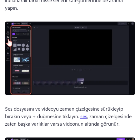
kullanarak farklı hisse senedi kategorilerinde de arama 
yapın. 
Ses dosyasını ve videoyu zaman çizelgesine sürükleyip 
bırakın veya + düğmesine tıklayın. 
ses
, zaman çizelgesinde 
zaten başka varlıklar varsa videonun altında görünür. 