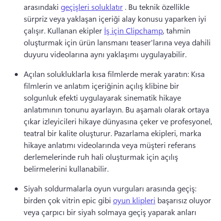
arasındaki 
geçişleri soluklatır
 . 
Bu teknik özellikle 
sürpriz veya yaklaşan içeriği alay konusu yaparken iyi 
çalışır. 
Kullanan ekipler 
İş için Clipchamp
, tahmin 
oluşturmak için ürün lansmanı teaser'larına veya dahili 
duyuru videolarına aynı yaklaşımı uygulayabilir. 
Açılan solukluklarla kısa filmlerde merak yaratın: Kısa 
filmlerin ve anlatım içeriğinin açılış klibine bir 
solgunluk efekti uygulayarak sinematik hikaye 
anlatımının tonunu ayarlayın. 
Bu aşamalı olarak ortaya 
çıkar izleyicileri hikaye dünyasına çeker ve profesyonel, 
teatral bir kalite oluşturur. 
Pazarlama ekipleri, marka 
hikaye anlatımı videolarında veya müşteri referans 
derlemelerinde ruh hali oluşturmak için açılış 
belirmelerini kullanabilir. 
Siyah soldurmalarla oyun vurguları arasında geçiş: 
birden çok vitrin epic gibi 
oyun klipleri
 başarısız oluyor 
veya çarpıcı bir siyah solmaya geçiş yaparak anları 