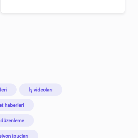
eri
İş videoları
et haberleri
 düzenleme
iyon ipuçları