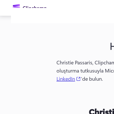
atla
Christie Passaris, Clipcham
oluşturma tutkusuyla Micr
Oturum açın
(opens in a ne
LinkedIn
’de bulun. 
Ücretsiz deneyin
Christ