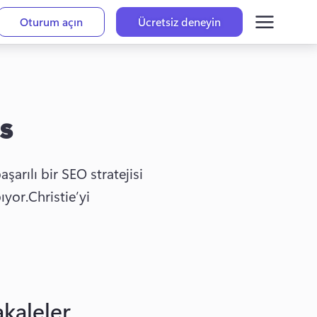
Oturum açın
Ücretsiz deneyin
s
arılı bir SEO stratejisi 
ıyor.
Christie’yi 
kaleler