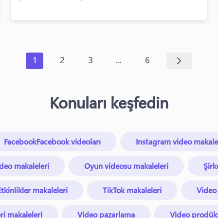
...
1
2
3
6
Konuları keşfedin
FacebookFacebook videoları
Instagram video makalel
ideo makaleleri
Oyun videosu makaleleri
Şirk
Etkinlikler makaleleri
TikTok makaleleri
Video
ri makaleleri
Video pazarlama
Video prodüks