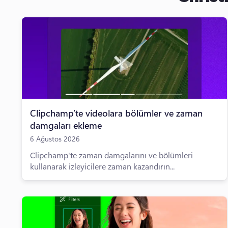
Clipchamp’te videolara bölümler ve zaman
damgaları ekleme
6 Ağustos 2026
Clipchamp'te zaman damgalarını ve bölümleri
kullanarak izleyicilere zaman kazandırın...