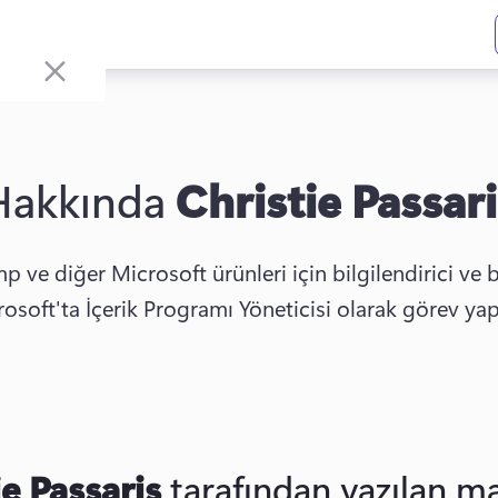
Hakkında
Christie Passari
p ve diğer Microsoft ürünleri için bilgilendirici ve baş
osoft'ta İçerik Programı Yöneticisi olarak görev yap
w tab)
ie Passaris
tarafından yazılan ma