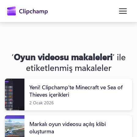
atla
‘
Oyun videosu makaleleri
’ ile
etiketlenmiş makaleler
Yeni! Clipchamp'te Minecraft ve Sea of
Oturum açın
Thieves içerikleri
2 Ocak 2026
Ücretsiz deneyin
Markalı oyun videosu açılış klibi
oluşturma