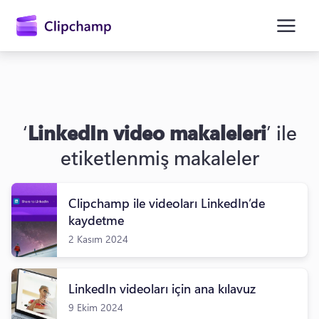
atla
‘
LinkedIn video makaleleri
’ ile
etiketlenmiş makaleler
Clipchamp ile videoları LinkedIn’de
Oturum açın
kaydetme
2 Kasım 2024
Ücretsiz deneyin
LinkedIn videoları için ana kılavuz
9 Ekim 2024