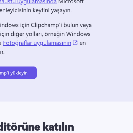
aüstü uygulamasında
 Microsoft 
leyicisinin keyfini yaşayın. 
indows için Clipchamp'i bulun veya 
çin diğer yolları, örneğin Windows 
(opens in a new tab)
a 
Fotoğraflar uygulamasının
 en 
n. 
mp'i yükleyin
itörüne katılın