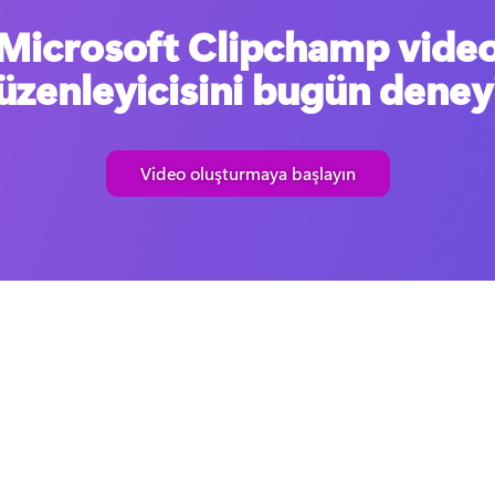
Microsoft Clipchamp vide
üzenleyicisini bugün deney
Video oluşturmaya başlayın