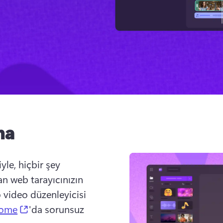
ma
le, hiçbir şey 
 web tarayıcınızın 
video düzenleyicisi 
b)
(opens in a new tab)
rome
'da sorunsuz 