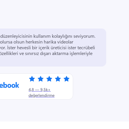
Çevrimiçi Clipchamp video düzenleyicisinin kullanım kolaylığını seviyorum. 
olursa olsun herkesin harika videolar 
or. 
İster hevesli bir içerik üreticisi ister tecrübeli 
zellikleri ve sınırsız dışarı aktarma işlemleriyle 
4,8 — 9,5k+
değerlendirme