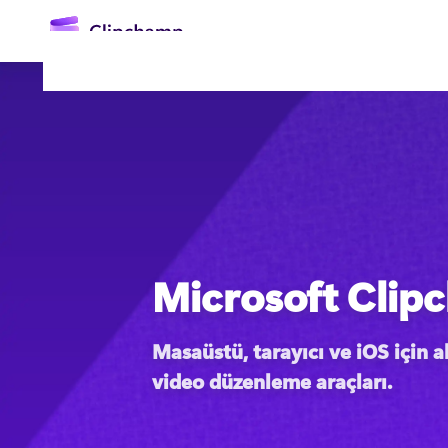
atla
Microsoft Clip
Oturum açın
Ücretsiz deneyin
Masaüstü, tarayıcı ve iOS için ak
video düzenleme araçları. 