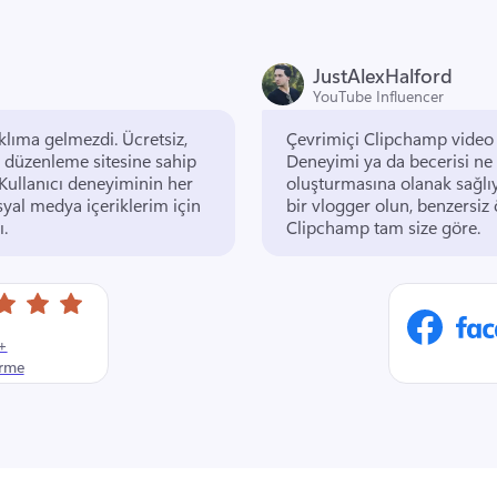
JustAlexHalford
YouTube Influencer
klıma gelmezdi. 
Ücretsiz, 
o düzenleme sitesine sahip 
Deneyimi ya da becerisi ne 
Kullanıcı deneyiminin her 
oluşturmasına olanak sağlıy
yal medya içeriklerim için 
bir vlogger olun, benzersiz ö
. 
Clipchamp tam size göre. 
+
irme