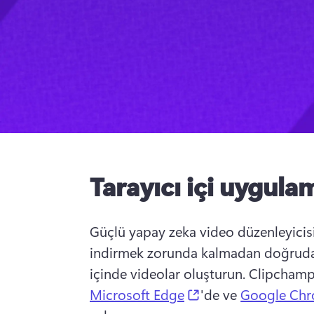
Tarayıcı içi uygula
Güçlü yapay zeka video düzenleyicisiy
indirmek zorunda kalmadan doğrudan
içinde videolar oluşturun. 
Clipchamp 
(opens in a new ta
Microsoft Edge
'de ve 
Google Ch