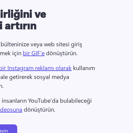
rliğini ve
 artırın
bülteninize veya web sitesi giriş 
emek için 
bir GIF'e
 dönüştürün. 
bir Instagram reklamı olarak
 kullanım 
le getirerek sosyal medya 
n.
, insanların YouTube'da bulabileceği 
videosuna
 dönüştürün. 
eyin