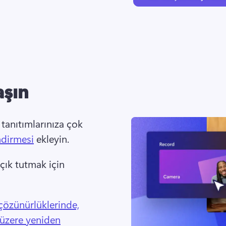
aşın
tanıtımlarınıza çok 
ndirmesi
 ekleyin. 
açık tutmak için 
 çözünürlüklerinde,
 üzere yeniden