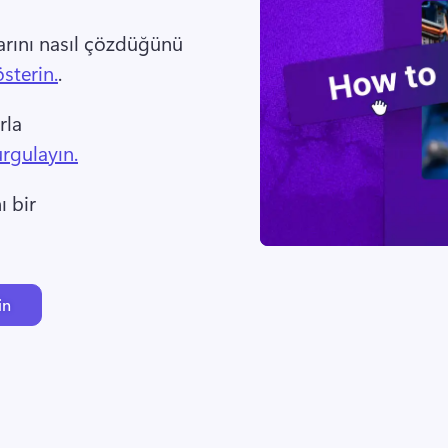
rını nasıl çözdüğünü 
sterin.
. 
rla 
urgulayın.
 bir 
in