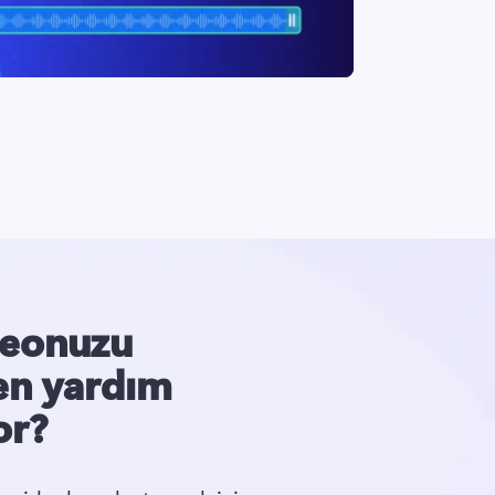
deonuzu
en yardım
or?