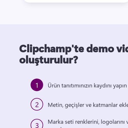
Clipchamp'te demo vid
oluşturulur?
1
Ürün tanıtımınızın kaydını yapın
2
Metin, geçişler ve katmanlar ekl
Marka seti renklerini, logolarını v
3