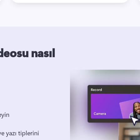
eosu nasıl
eyin
e yazı tiplerini 