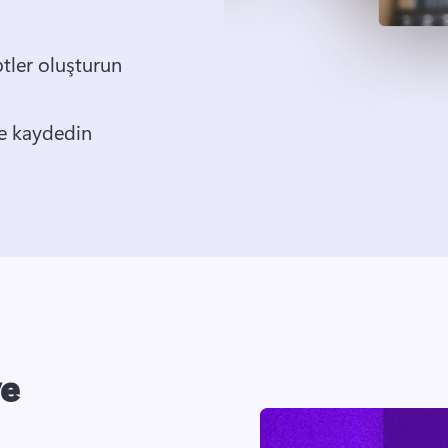
Seslendirme, alt yazı ve transkriptler oluşturun 
Videoları 1080p HD çözünürlükte kaydedin 
ve