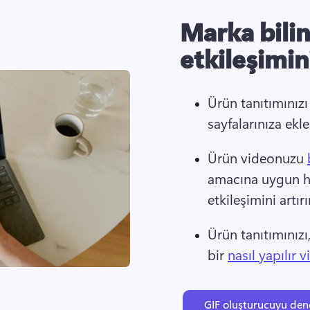
Marka bilini
etkileşimini
Ürün tanıtımınızı 
sayfalarınıza ekl
Ürün videonuzu 
amacına uygun ha
etkileşimini artırı
Ürün tanıtımınızı
bir 
nasıl yapılır 
GIF oluşturucuyu den