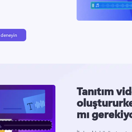
 deneyin
Tanıtım vi
oluştururk
mı gerekiy