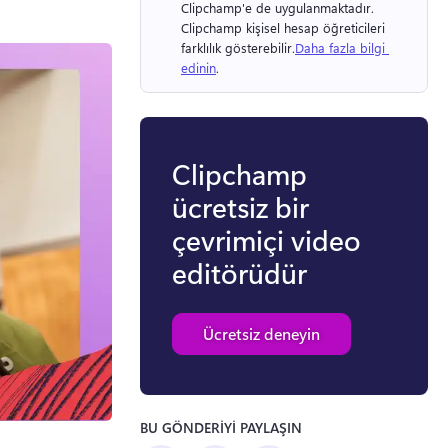
Clipchamp'e de uygulanmaktadır. 
Clipchamp kişisel hesap öğreticileri 
farklılık gösterebilir.
Daha fazla bilgi 
edinin
. 
Clipchamp
ücretsiz bir
çevrimiçi video
editörüdür
Ücretsiz deneyin
BU GÖNDERİYİ PAYLAŞIN