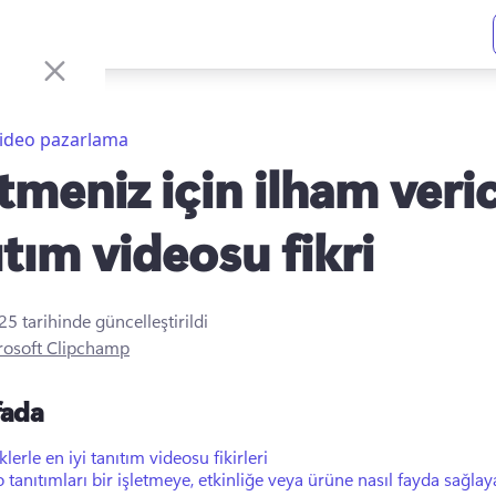
ideo pazarlama
etmeniz için ilham veric
ıtım videosu fikri
025
tarihinde güncelleştirildi
rosoft Clipchamp
fada
lerle en iyi tanıtım videosu fikirleri
 tanıtımları bir işletmeye, etkinliğe veya ürüne nasıl fayda sağlaya