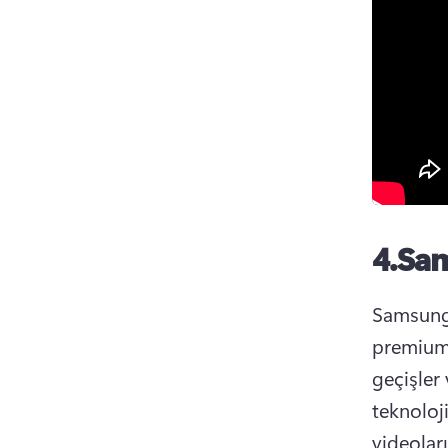
4.
Sa
Samsung'
premium 
geçişler 
teknoloji
videolar