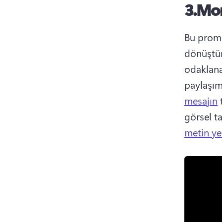
3.
Mo
Bu promo
dönüştür
odaklana
paylaşım
mesajın
 
görsel ta
metin ye