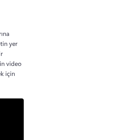
ına 
in yer 
r 
in video 
k için 