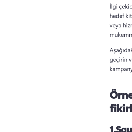
İlgi çeki
hedef kit
veya hiz
mükemmel
Aşağıdaki
geçirin 
kampanya
Örne
fikir
1.
Squ