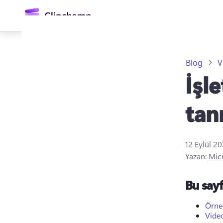
atla
Blog
V
İşl
tan
12 Eylül 2
Oturum açın
Yazan:
Mic
Ücretsiz deneyin
Bu say
Örnek
Video