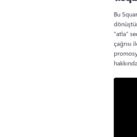
Bu Squar
dönüştür
"atla" s
çağrısı i
promosyo
hakkında