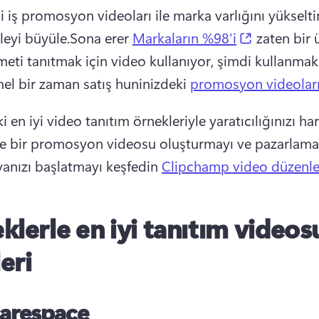
ci iş promosyon videoları ile marka varlığını yükseltin
(opens in 
leyi büyüle.
Sona erer 
Markaların %98'i
 zaten bir 
meti tanıtmak için video kullanıyor, şimdi kullanmak 
 bir zaman satış huninizdeki 
promosyon videolar
 en iyi video tanıtım örnekleriyle yaratıcılığınızı har
ve bir promosyon videosu oluşturmayı ve pazarlama 
nızı başlatmayı keşfedin 
Clipchamp video düzenley
klerle en iyi tanıtım videos
leri
arespace