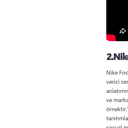
2.
Nik
Nike Foo
verici s
anlatımın
ve marka 
örnektir.
tanıtıml
sosyal m