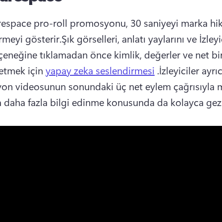
espace pro-roll promosyonu, 30 saniyeyi marka hik
meyi gösterir.
Şık görselleri, anlatı yaylarını ve İzleyic
eçeneğine tıklamadan önce kimlik, değerler ve net bir
letmek için 
yapay zeka seslendirmesi
 .
İzleyiciler ayrıc
n videosunun sonundaki üç net eylem çağrısıyla m
 daha fazla bilgi edinme konusunda da kolayca gezi