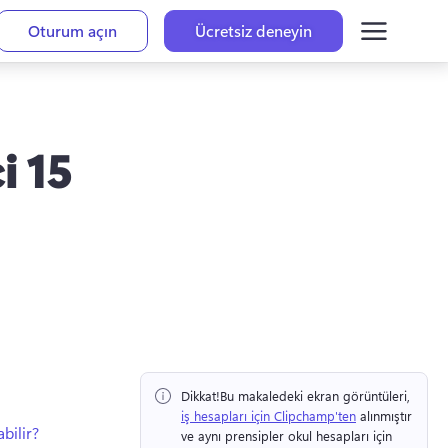
Oturum açın
Ücretsiz deneyin
i 15
Dikkat!
Bu makaledeki ekran görüntüleri, ⁠ 
iş hesapları için Clipchamp'ten
 alınmıştır 
bilir?
ve aynı prensipler okul hesapları için 