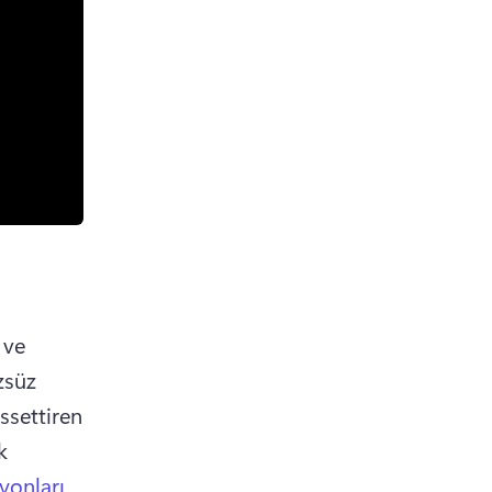
ve 
süz 
ssettiren 
 
yonları