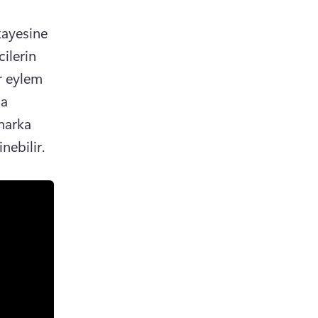
ayesine 
ilerin 
 eylem 
a 
arka 
nebilir.