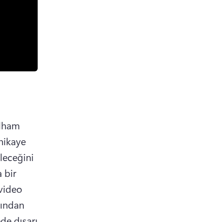
lham 
hikaye 
leceğini 
bir 
video 
ından 
e dışarı 