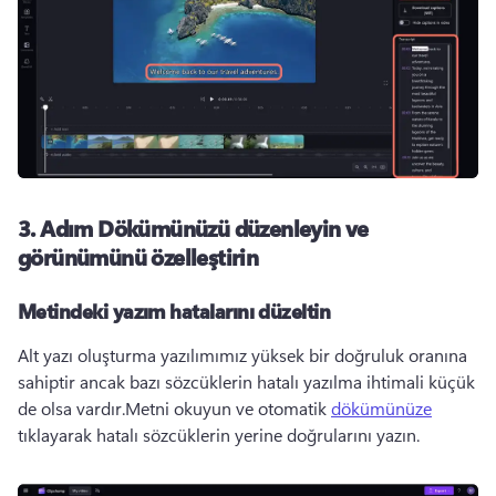
3. Adım
Dökümünüzü düzenleyin ve
görünümünü özelleştirin
Metindeki yazım hatalarını düzeltin
Alt yazı oluşturma yazılımımız yüksek bir doğruluk oranına 
sahiptir ancak bazı sözcüklerin hatalı yazılma ihtimali küçük 
de olsa vardır.
Metni okuyun ve otomatik 
dökümünüze
tıklayarak hatalı sözcüklerin yerine doğrularını yazın. 