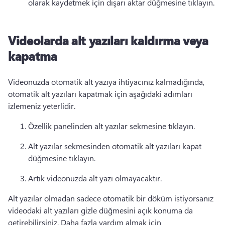
olarak kaydetmek için dışarı aktar düğmesine tıklayın.
Videolarda alt yazıları kaldırma veya
kapatma
Videonuzda otomatik alt yazıya ihtiyacınız kalmadığında, 
otomatik alt yazıları kapatmak için aşağıdaki adımları 
izlemeniz yeterlidir.
Özellik panelinden alt yazılar sekmesine tıklayın. 
Alt yazılar sekmesinden otomatik alt yazıları kapat 
düğmesine tıklayın. 
Artık videonuzda alt yazı olmayacaktır. 
Alt yazılar olmadan sadece otomatik bir döküm istiyorsanız 
videodaki alt yazıları gizle düğmesini açık konuma da 
getirebilirsiniz. 
Daha fazla yardım almak için 