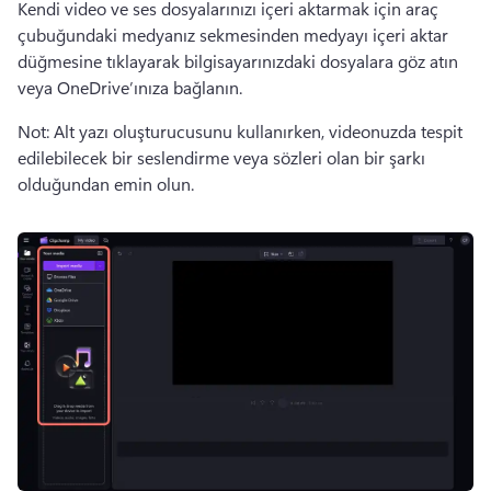
Kendi video ve ses dosyalarınızı içeri aktarmak için araç 
çubuğundaki medyanız sekmesinden medyayı içeri aktar 
düğmesine tıklayarak bilgisayarınızdaki dosyalara göz atın 
veya OneDrive’ınıza bağlanın. 
Not: Alt yazı oluşturucusunu kullanırken, videonuzda tespit 
edilebilecek bir seslendirme veya sözleri olan bir şarkı 
olduğundan emin olun.