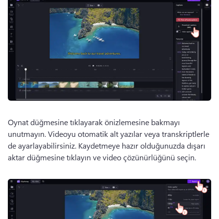
Oynat düğmesine tıklayarak önizlemesine bakmayı 
unutmayın. 
Videoyu otomatik alt yazılar veya transkriptlerle 
de ayarlayabilirsiniz. 
Kaydetmeye hazır olduğunuzda dışarı 
aktar düğmesine tıklayın ve video çözünürlüğünü seçin. 