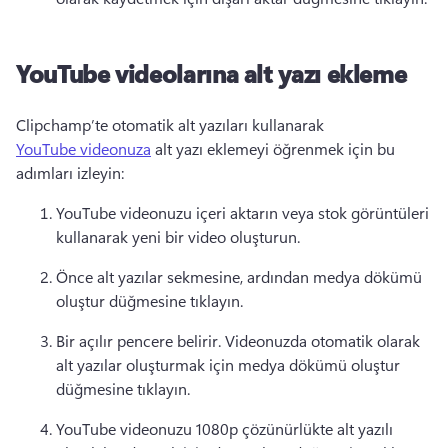
YouTube videolarına alt yazı ekleme
Clipchamp’te otomatik alt yazıları kullanarak 
YouTube videonuza
 alt yazı eklemeyi öğrenmek için bu 
adımları izleyin: 
YouTube videonuzu içeri aktarın veya stok görüntüleri 
kullanarak yeni bir video oluşturun.
Önce alt yazılar sekmesine, ardından medya dökümü 
oluştur düğmesine tıklayın.
Bir açılır pencere belirir. 
Videonuzda otomatik olarak 
alt yazılar oluşturmak için medya dökümü oluştur 
düğmesine tıklayın.
YouTube videonuzu 1080p çözünürlükte alt yazılı 