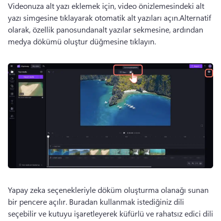
Videonuza alt yazı eklemek için, video önizlemesindeki alt 
yazı simgesine tıklayarak otomatik alt yazıları açın.
Alternatif 
olarak, 
özellik panosundan
alt yazılar sekmesine, ardından 
medya dökümü oluştur düğmesine tıklayın. 
Yapay zeka seçenekleriyle döküm oluşturma olanağı sunan 
bir pencere açılır. 
Buradan kullanmak istediğiniz dili 
seçebilir ve kutuyu işaretleyerek küfürlü ve rahatsız edici dili 