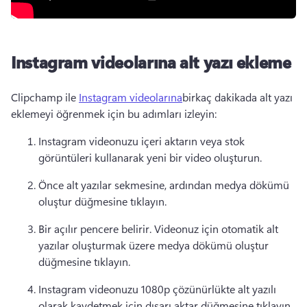
Instagram videolarına alt yazı ekleme
Clipchamp ile 
Instagram videolarına
birkaç dakikada alt yazı 
eklemeyi öğrenmek için bu adımları izleyin: 
Instagram videonuzu içeri aktarın veya stok 
görüntüleri kullanarak yeni bir video oluşturun.
Önce alt yazılar sekmesine, ardından medya dökümü 
oluştur düğmesine tıklayın.
Bir açılır pencere belirir. 
Videonuz için otomatik alt 
yazılar oluşturmak üzere medya dökümü oluştur 
düğmesine tıklayın. 
Instagram videonuzu 1080p çözünürlükte alt yazılı 
olarak kaydetmek için dışarı aktar düğmesine tıklayın. 