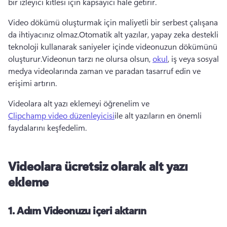
bir izleyici kitlesi için kapsayıcı hale getirir. 
Video dökümü oluşturmak için maliyetli bir serbest çalışana 
da ihtiyacınız olmaz.
Otomatik alt yazılar, yapay zeka destekli 
teknoloji kullanarak saniyeler içinde videonuzun dökümünü 
oluşturur.
Videonun tarzı ne olursa olsun, 
okul
, iş veya sosyal 
medya videolarında zaman ve paradan tasarruf edin ve 
erişimi artırın. 
Videolara alt yazı eklemeyi öğrenelim ve 
Clipchamp video düzenleyicisi
ile alt yazıların en önemli 
faydalarını keşfedelim. 
Videolara ücretsiz olarak alt yazı
ekleme
1. Adım
Videonuzu içeri aktarın