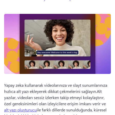
Yapay zeka kullanarak videolarınıza ve slayt sunumlarınıza 
hızlıca alt yazı ekleyerek dikkat çekmelerini sağlayın.
Alt 
yazılar, videoları sessiz izlerken takip etmeyi kolaylaştırır, 
özel gereksinimleri olan izleyicilere erişim imkanı verir ve 
alt yazı oluşturucu
ile farklı dillerde sunulduğunda, küresel 