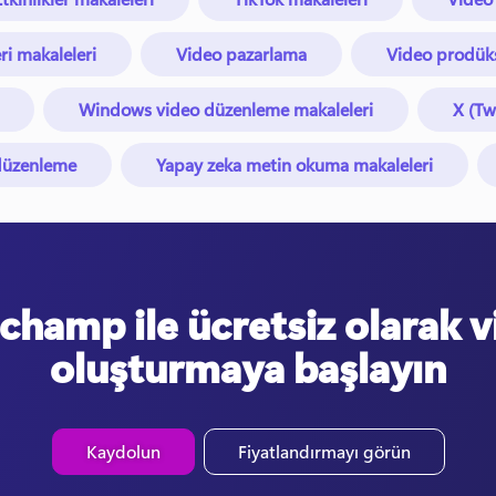
ri makaleleri
Video pazarlama
Video prodüks
Windows video düzenleme makaleleri
X (Tw
 düzenleme
Yapay zeka metin okuma makaleleri
champ ile ücretsiz olarak 
oluşturmaya başlayın
Kaydolun
Fiyatlandırmayı görün