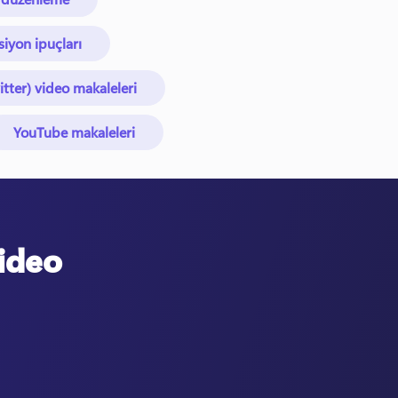
iyon ipuçları
itter) video makaleleri
YouTube makaleleri
video