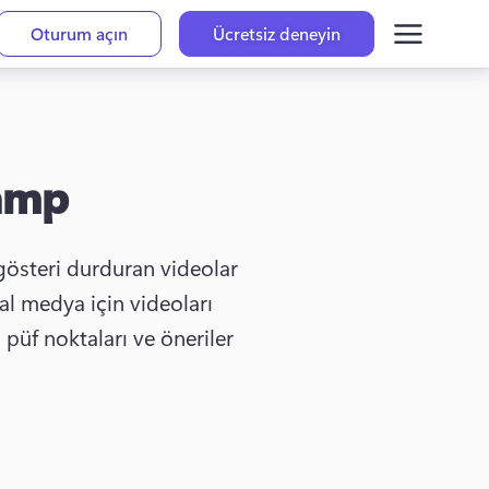
Oturum açın
Ücretsiz deneyin
amp
österi durduran videolar 
al medya için videoları 
üf noktaları ve öneriler 