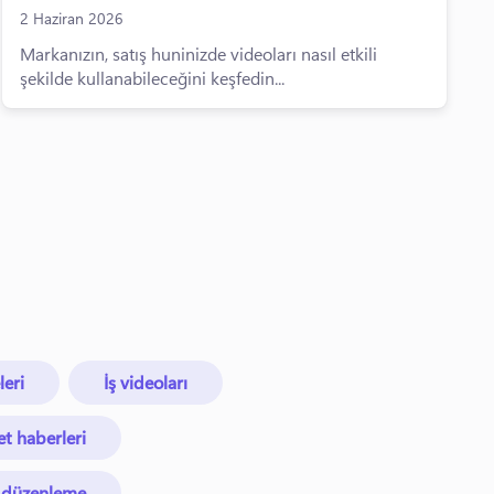
2 Haziran 2026
Markanızın, satış huninizde videoları nasıl etkili
şekilde kullanabileceğini keşfedin...
eri
İş videoları
et haberleri
 düzenleme