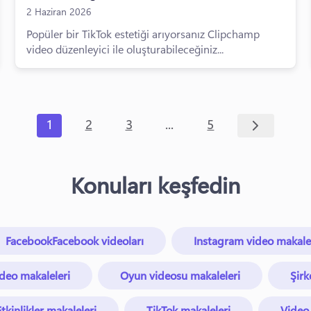
2 Haziran 2026
Popüler bir TikTok estetiği arıyorsanız Clipchamp
video düzenleyici ile oluşturabileceğiniz...
...
1
2
3
5
Konuları keşfedin
FacebookFacebook videoları
Instagram video makalel
ideo makaleleri
Oyun videosu makaleleri
Şirk
Etkinlikler makaleleri
TikTok makaleleri
Video