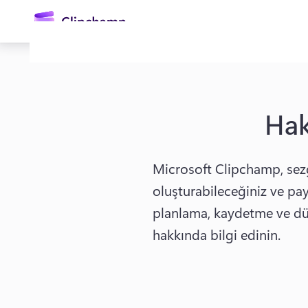
atla
Ha
Microsoft Clipchamp, sezg
oluşturabileceğiniz ve payl
Oturum açın
planlama, kaydetme ve düz
hakkında bilgi edinin. 
Ücretsiz deneyin