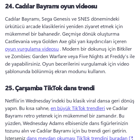
24.
Cadılar Bayramı oyun videosu
Cadılar Bayramı, Sega Genesis ve SNES dönemindeki 
ürkütücü arcade klasiklerini yeniden ziyaret etmek için 
mükemmel bir bahanedir. 
Geçmişe dönük oluşturma 
Castlevania veya Golden Axe gibi yan kaydırıcıları içeren 
oyun vurgulama videosu
 . 
Modern bir dokunuş için Bitkiler 
ve 
Zombies: Garden Warfare veya Five Nights at Freddy’s ile 
de yapabilirsiniz. 
Oyun becerilerini vurgulamak için video 
şablonunda bölünmüş ekran modunu kullanın. 
25.
Çarşamba TikTok dans trendi
Netflix'in Wednesday'indeki bu klasik viral dansa geri dönüş 
yapın. 
Bu kısa sahne, 
en büyük TikTok trendleri
 ve Cadılar 
Bayramı retro yetenek için mükemmel bir zamandır. 
Bu 
yüzden, Wednesday Adams elbisenizle dans figürlerinizin 
tozunu alın ve Cadılar Bayramı için bu trendi geri getirin. 
(op
İsterseniz 
dans meydan okuması TikTok trendini buradan