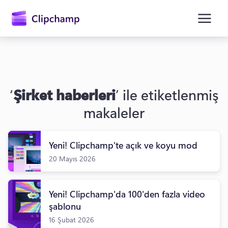
atla
‘
Şirket haberleri
’ ile etiketlenmiş
makaleler
Yeni! Clipchamp'te açık ve koyu mod
Oturum açın
20 Mayıs 2026
Ücretsiz deneyin
Yeni! Clipchamp'da 100'den fazla video
şablonu
16 Şubat 2026