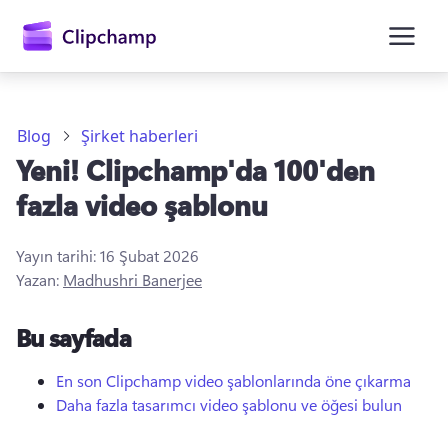
atla
Blog
Şirket haberleri
Yeni! Clipchamp'da 100'den
fazla video şablonu
Yayın tarihi:
16 Şubat 2026
Yazan:
Madhushri Banerjee
Oturum açın
Bu sayfada
Ücretsiz deneyin
En son Clipchamp video şablonlarında öne çıkarma
Daha fazla tasarımcı video şablonu ve öğesi bulun