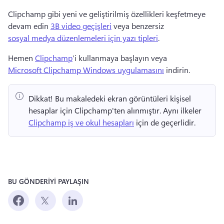
Clipchamp gibi yeni ve geliştirilmiş özellikleri keşfetmeye 
devam edin 
3B video geçişleri
 veya benzersiz 
sosyal medya düzenlemeleri için yazı tipleri
. 
Hemen 
Clipchamp
’i kullanmaya başlayın veya 
Microsoft Clipchamp Windows uygulamasını
 indirin. 
Dikkat!
 Bu makaledeki ekran görüntüleri kişisel 
hesaplar için Clipchamp'ten alınmıştır. 
Aynı ilkeler 
Clipchamp iş ve okul hesapları
 için de geçerlidir. 
BU GÖNDERİYİ PAYLAŞIN