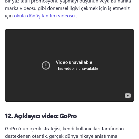
Bir yaz tatili promosyonu yapmayı düşünün veya Bu harika 
marka videosu gibi dönemsel ilgiyi çekmek için işletmeniz 
için 
okula dönüş tanıtım videosu
 . 
12.
Açıklayıcı video: GoPro
GoPro'nun içerik stratejisi, kendi kullanıcıları tarafından 
desteklenen otantik, gerçek dünya hikaye anlatımına 