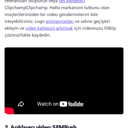
referansları oluşturun veya 
ses kaydedici
ClipchampClipchamp. 
Hatta markanızın tutkunu olan 
müşterilerinizden bir video göndermelerini bile 
isteyebilirsiniz. 
Logo 
animasyonları
 ve sahne geçişleri 
ekleyin ve 
video kalitesini artırmak
 için videonuzu 1080p 
çözünürlükte kaydedin. 
2.
Açıklayıcı video: SEMRush