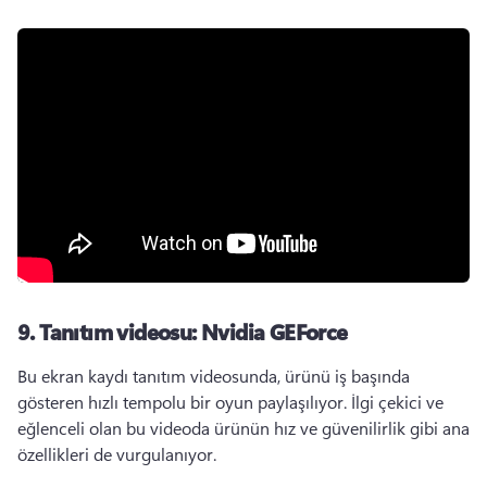
9.
Tanıtım videosu: Nvidia GEForce
Bu ekran kaydı tanıtım videosunda, ürünü iş başında 
gösteren hızlı tempolu bir oyun paylaşılıyor. 
İlgi çekici ve 
eğlenceli olan bu videoda ürünün hız ve güvenilirlik gibi ana 
özellikleri de vurgulanıyor. 