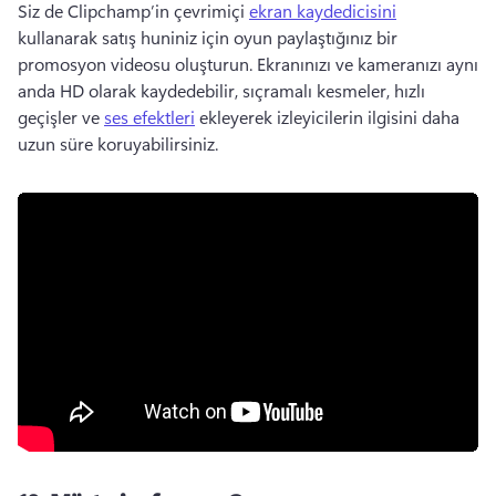
Siz de Clipchamp’in çevrimiçi 
ekran kaydedicisini
kullanarak satış huniniz için oyun paylaştığınız bir 
promosyon videosu oluşturun. 
Ekranınızı ve kameranızı aynı 
anda HD olarak kaydedebilir, sıçramalı kesmeler, hızlı 
geçişler ve 
ses efektleri
 ekleyerek izleyicilerin ilgisini daha 
uzun süre koruyabilirsiniz. 