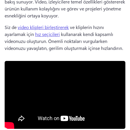
bakış sunuyor. 
Video, izleyicilere temel özellikleri göstererek 
ürünün kullanım kolaylığını ve görev ve projeleri yönetme 
esnekliğini ortaya koyuyor. 
Siz de 
video klipleri birleştirerek
 ve kliplerin hızını 
ayarlamak için 
hız seçicileri
 kullanarak kendi kapsamlı 
videonuzu oluşturun. 
Önemli noktaları vurgularken 
videonuzu yavaşlatın, gerilim oluşturmak içinse hızlandırın. 