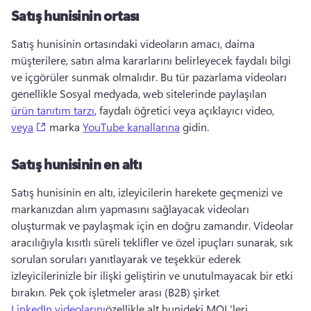
Satış hunisinin ortası
Satış hunisinin ortasındaki videoların amacı, daima 
müşterilere, satın alma kararlarını belirleyecek faydalı bilgi 
ve içgörüler sunmak olmalıdır. 
Bu tür pazarlama videoları 
genellikle Sosyal medyada, web sitelerinde paylaşılan 
ürün tanıtım tarzı
, faydalı öğretici veya açıklayıcı video, 
(opens in a new tab)
veya
 marka 
YouTube kanallarına
 gidin. 
Satış hunisinin en altı
Satış hunisinin en altı, izleyicilerin harekete geçmenizi ve 
markanızdan alım yapmasını sağlayacak videoları 
oluşturmak ve paylaşmak için en doğru zamandır. 
Videolar 
aracılığıyla kısıtlı süreli teklifler ve özel ipuçları sunarak, sık 
sorulan soruları yanıtlayarak ve teşekkür ederek 
izleyicilerinizle bir ilişki geliştirin ve unutulmayacak bir etki 
bırakın. 
Pek çok işletmeler arası (B2B) şirket 
LinkedIn videolarını
özellikle alt hunideki MQL'leri 