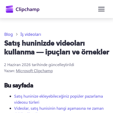
atla
Blog
İş videoları
Satış huninizde videoları
kullanma — ipuçları ve örnekler
2 Haziran 2026
tarihinde güncelleştirildi
Yazan:
Microsoft Clipchamp
Oturum açın
Bu sayfada
Ücretsiz deneyin
Satış huninize ekleyebileceğiniz popüler pazarlama
videosu türleri
Videolar, satış hunisinin hangi aşamasına ne zaman