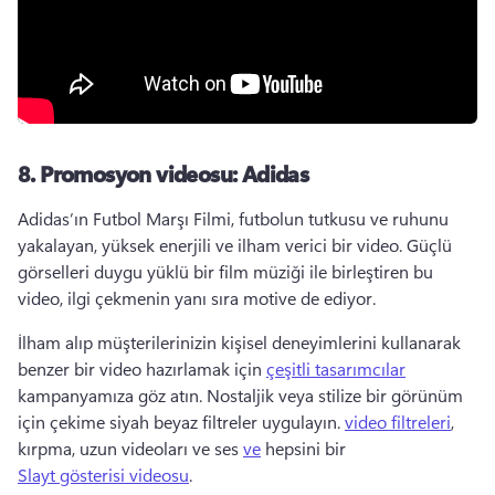
8.
Promosyon videosu: Adidas
Adidas’ın Futbol Marşı Filmi, futbolun tutkusu ve ruhunu 
yakalayan, yüksek enerjili ve ilham verici bir video. 
Güçlü 
görselleri duygu yüklü bir film müziği ile birleştiren bu 
video, ilgi çekmenin yanı sıra motive de ediyor. 
İlham alıp müşterilerinizin kişisel deneyimlerini kullanarak 
benzer bir video hazırlamak için 
çeşitli tasarımcılar
kampanyamıza göz atın. 
Nostaljik veya stilize bir görünüm 
için çekime siyah beyaz filtreler uygulayın. 
video filtreleri
, 
kırpma, uzun videoları ve ses 
ve
 hepsini bir 
Slayt gösterisi videosu
. 