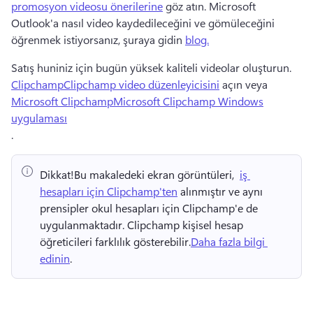
promosyon videosu önerilerine
 göz atın. 
Microsoft 
Outlook'a nasıl video kaydedileceğini ve gömüleceğini 
öğrenmek istiyorsanız, şuraya gidin 
blog.
Satış huniniz için bugün yüksek kaliteli videolar oluşturun. 
ClipchampClipchamp video düzenleyicisini
 açın veya 
Microsoft ClipchampMicrosoft Clipchamp Windows
uygulaması
. 
Dikkat!
Bu makaledeki ekran görüntüleri, ⁠ 
iş 
hesapları için Clipchamp'ten
 alınmıştır ve aynı 
prensipler okul hesapları için Clipchamp'e de 
uygulanmaktadır. 
Clipchamp kişisel hesap 
öğreticileri farklılık gösterebilir.
Daha fazla bilgi 
edinin
. 