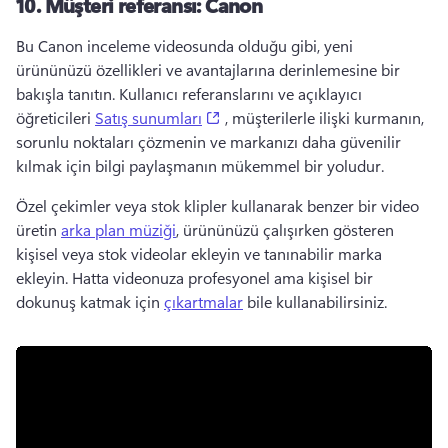
10.
Müşteri referansı: Canon
Bu Canon inceleme videosunda olduğu gibi, yeni 
ürününüzü özellikleri ve avantajlarına derinlemesine bir 
bakışla tanıtın. 
Kullanıcı referanslarını ve açıklayıcı 
(opens in a new tab)
öğreticileri 
Satış sunumları
 , müşterilerle ilişki kurmanın, 
sorunlu noktaları çözmenin ve markanızı daha güvenilir 
kılmak için bilgi paylaşmanın mükemmel bir yoludur. 
Özel çekimler veya stok klipler kullanarak benzer bir video 
üretin 
arka plan müziği
, ürününüzü çalışırken gösteren 
kişisel veya stok videolar ekleyin ve tanınabilir marka 
ekleyin. 
Hatta videonuza profesyonel ama kişisel bir 
dokunuş katmak için 
çıkartmalar
 bile kullanabilirsiniz. 