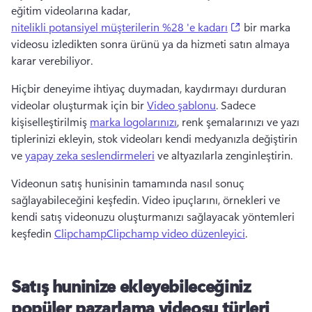
eğitim videolarına kadar, 
(opens in a ne
nitelikli potansiyel müşterilerin %28 'e kadarı
 bir marka 
videosu izledikten sonra ürünü ya da hizmeti satın almaya 
karar verebiliyor. 
Hiçbir deneyime ihtiyaç duymadan, kaydırmayı durduran 
videolar oluşturmak için bir 
Video şablonu
. 
Sadece 
kişiselleştirilmiş 
marka logolarınızı
, renk şemalarınızı ve yazı 
tiplerinizi ekleyin, stok videoları kendi medyanızla değiştirin 
ve 
yapay zeka seslendirmeleri
 ve altyazılarla zenginleştirin. 
Videonun satış hunisinin tamamında nasıl sonuç 
sağlayabileceğini keşfedin. 
Video ipuçlarını, örnekleri ve 
kendi satış videonuzu oluşturmanızı sağlayacak yöntemleri 
keşfedin 
ClipchampClipchamp video düzenleyici
. 
Satış huninize ekleyebileceğiniz
popüler pazarlama videosu türleri