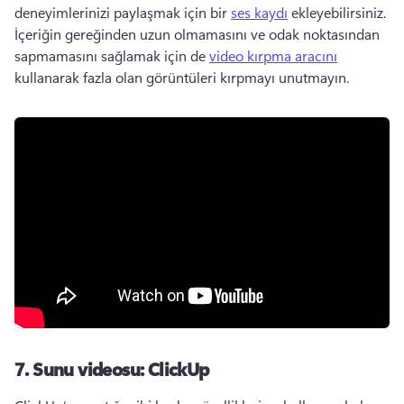
deneyimlerinizi paylaşmak için bir 
ses kaydı
 ekleyebilirsiniz. 
İçeriğin gereğinden uzun olmamasını ve odak noktasından 
sapmamasını sağlamak için de 
video kırpma aracını
kullanarak fazla olan görüntüleri kırpmayı unutmayın. 
7.
Sunu videosu: ClickUp