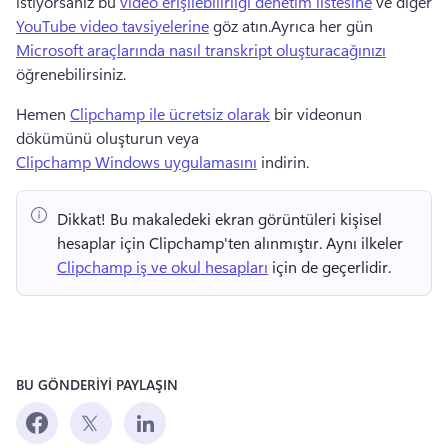
istiyorsanız bu 
video erişilebilirliği denetim listesine
 ve diğer 
YouTube video tavsiyelerine
 göz atın.
Ayrıca her gün 
Microsoft araçlarında nasıl transkript oluşturacağınızı
öğrenebilirsiniz.
Hemen 
Clipchamp ile ücretsiz olarak
 bir videonun 
dökümünü oluşturun veya 
Clipchamp Windows uygulamasını
 indirin. 
Dikkat!
 Bu makaledeki ekran görüntüleri kişisel 
hesaplar için Clipchamp'ten alınmıştır. 
Aynı ilkeler 
Clipchamp iş ve okul hesapları
 için de geçerlidir. 
BU GÖNDERİYİ PAYLAŞIN