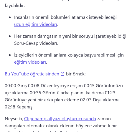
faydalıdır:
İnsanların önemli bölümleri atlamak isteyebileceği 
uzun eğitim videoları
.
Her zaman damgasının yeni bir soruyu işaretleyebildiği 
Soru-Cevap videoları.
İzleyicilerin önemli anlara kolayca başvurabilmesi için 
eğitim videoları
.
(opens in a new tab)
Bu YouTube öğreticisinden
 bir örnek:
00:00 Giriş 00:08 Düzenleyiciye erişim 00:15 Görüntünüzü 
içe aktarma 00:35 Görüntü arka planını kaldırma 01:23 
Görüntüye yeni bir arka plan ekleme 02:03 Dışa aktarma 
02:18 Kapanış
Neyse ki, 
Clipchamp altyazı oluşturucusunda
 zaman 
damgaları otomatik olarak eklenir, böylece zahmetli bir 