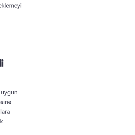
eklemeyi 
i
 uygun 
sine 
ara 
k 