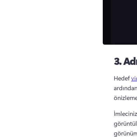
3. Ad
Hedef 
vi
ardından 
önizleme
İmleciniz
görüntül
görünüm v