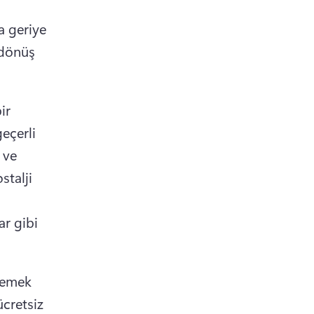
 geriye 
 dönüş 
r 
eçerli 
ve 
talji 
r gibi 
lemek 
cretsiz 