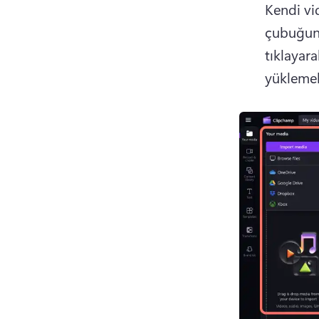
Kendi vi
çubuğund
tıklayara
yüklemek