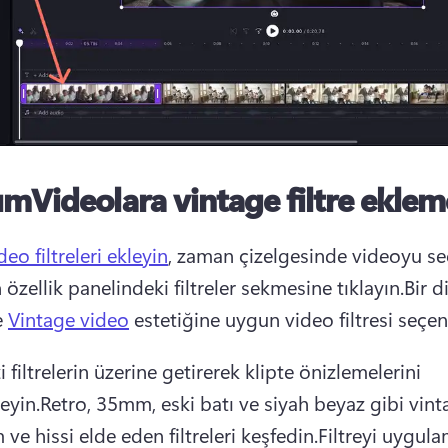
ımVideolara vintage filtre eklem
deo filtreleri ekleyin
, zaman çizelgesinde videoyu seç
özellik panelindeki filtreler sekmesine tıklayın.Bir diz
 
Vintage video
 estetiğine uygun video filtresi seçen
i filtrelerin üzerine getirerek klipte önizlemelerini 
eyin.Retro, 35mm, eski batı ve siyah beyaz gibi vint
e hissi elde eden filtreleri keşfedin.Filtreyi uygulam