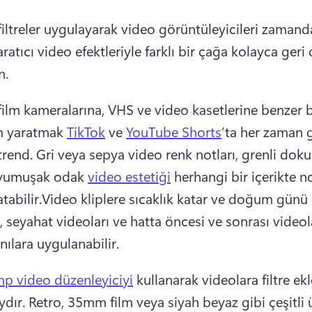
filtreler uygulayarak video görüntüleyicileri zamanda
ratıcı video efektleriyle farklı bir çağa kolayca geri
n.
film kameralarına, VHS ve video kasetlerine benzer bi
 yaratmak 
TikTok
 ve 
YouTube Shorts
’ta her zaman g
trend. Gri veya sepya video renk notları, grenli doku 
 yumuşak odak 
video estetiği
 herhangi bir içerikte nos
atabilir.Video kliplere sıcaklık katar ve doğum günü 
, seyahat videoları ve hatta öncesi ve sonrası videola
nılara uygulanabilir.
p video düzenleyiciyi
 kullanarak videolara filtre ek
dır. Retro, 35mm film veya siyah beyaz gibi çeşitli ü