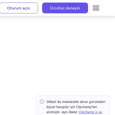
Oturum açın
Ücretsiz deneyin
Dikkat!
 Bu makaledeki ekran görüntüleri 
kişisel hesaplar için Clipchamp'ten 
alınmıştır. 
Aynı ilkeler 
Clipchamp iş ve 