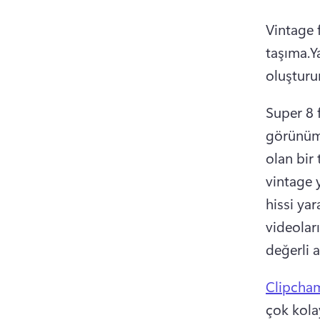
Vintage 
taşıma.Ya
oluşturu
Super 8 
görünüm
olan bir 
vintage
hissi yar
videoları
değerli a
Clipcham
çok kolay