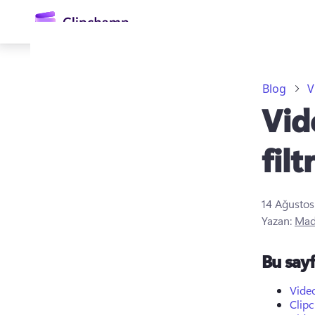
atla
Blog
V
Vid
fil
14 Ağusto
Oturum açın
Yazan:
Mad
Ücretsiz deneyin
Bu say
Video
Clipc