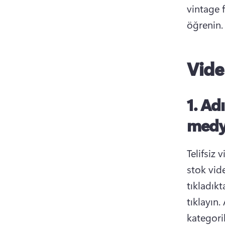
vintage f
öğrenin.
Vide
1. Ad
medya
Telifsiz 
stok vid
tıkladıkt
tıklayın
kategori