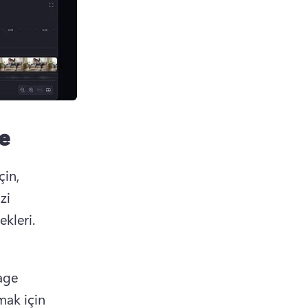
e
in, 
i 
ekleri.
age 
ak için 