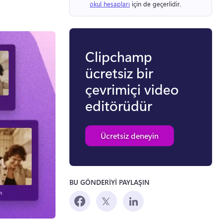
okul hesapları
 için de geçerlidir. 
Clipchamp
ücretsiz bir
çevrimiçi video
editörüdür
Ücretsiz deneyin
BU GÖNDERİYİ PAYLAŞIN