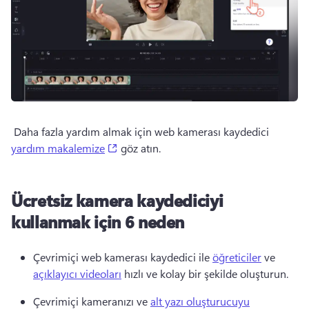
 Daha fazla yardım almak için web kamerası kaydedici 
(opens in a new tab)
yardım makalemize
 göz atın. 
Ücretsiz kamera kaydediciyi
kullanmak için 6 neden
Çevrimiçi web kamerası kaydedici ile 
öğreticiler
 ve 
açıklayıcı videoları
 hızlı ve kolay bir şekilde oluşturun. 
Çevrimiçi kameranızı ve 
alt yazı oluşturucuyu