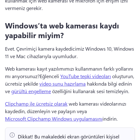
kullanmak için web kamerası ve mikrofon için erişim izni 
vermeniz gerekir.
Windows’ta web kamerası kaydı
yapabilir miyim?
Evet. Çevrimiçi kamera kaydedicimiz Windows 10, Windows 
11 ve Mac cihazlarıyla uyumludur.
Web kamerası kayıt yazılımımızı kullanmanın farklı yollarını 
mı arıyorsunuz?
Eğlenceli 
YouTube tepki videoları
 oluşturun, 
ücretsiz şekilde 
video sunu hazırlama
 hakkında bilgi edinin 
ve 
gürültü engelleme
 özelliğini kullanarak sesi temizleyin. 
Clipchamp ile ücretsiz olarak
 web kamerası videolarınızı 
kaydedin, düzenleyin ve paylaşın veya 
Microsoft Clipchamp Windows uygulamasını
indirin. 
Dikkat!
 Bu makaledeki ekran görüntüleri kişisel 