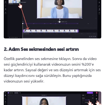
2. Adım
Ses sekmesinden sesi artırın
Özellik panelinden ses sekmesine tıklayın. 
Sonra da video 
sesi güçlendiriciyi kullanarak videonuzun sesini %200’e 
kadar artırın. 
Sayısal değeri ve ses düzeyini artırmak için ses 
düzeyi kaydırıcısını sağa sürükleyin. 
Bunu yaptığınızda 
videonuzun sesi yükselir. 