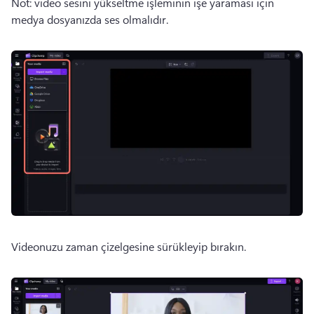
Not: video sesini yükseltme işleminin işe yaraması için 
medya dosyanızda ses olmalıdır. 
Videonuzu zaman çizelgesine sürükleyip bırakın. 