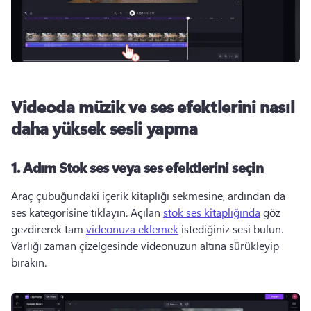
Videoda müzik ve ses efektlerini nasıl
daha yüksek sesli yapma
1. Adım
Stok ses veya ses efektlerini seçin
Araç çubuğundaki içerik kitaplığı sekmesine, ardından da 
ses kategorisine tıklayın. 
Açılan 
stok ses kitaplığında
 göz 
gezdirerek tam 
videonuza eklemek
 istediğiniz sesi bulun. 
Varlığı zaman çizelgesinde videonuzun altına sürükleyip 
bırakın. 