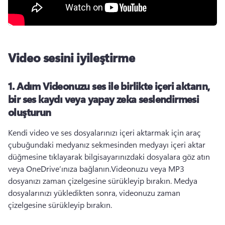
Video sesini iyileştirme
1. Adım
Videonuzu ses ile birlikte içeri aktarın,
bir ses kaydı veya yapay zeka seslendirmesi
oluşturun
Kendi video ve ses dosyalarınızı içeri aktarmak için araç 
çubuğundaki medyanız sekmesinden medyayı içeri aktar 
düğmesine tıklayarak bilgisayarınızdaki dosyalara göz atın 
veya OneDrive’ınıza bağlanın.
Videonuzu veya MP3 
dosyanızı zaman çizelgesine sürükleyip bırakın. 
Medya 
dosyalarınızı yükledikten sonra, videonuzu zaman 
çizelgesine sürükleyip bırakın.