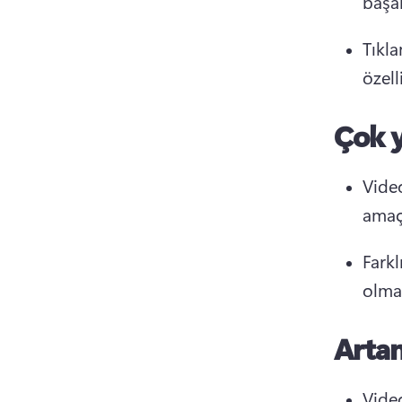
başar
Tıkla
özell
Çok 
Video
amaçl
Farkl
olmal
Artan 
Video