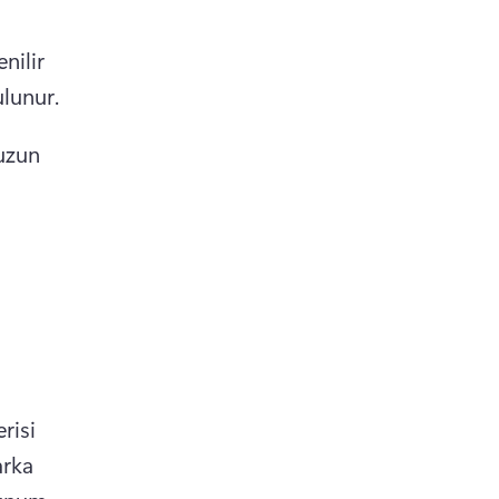
ilir 
lunur.
uzun 
risi 
rka 