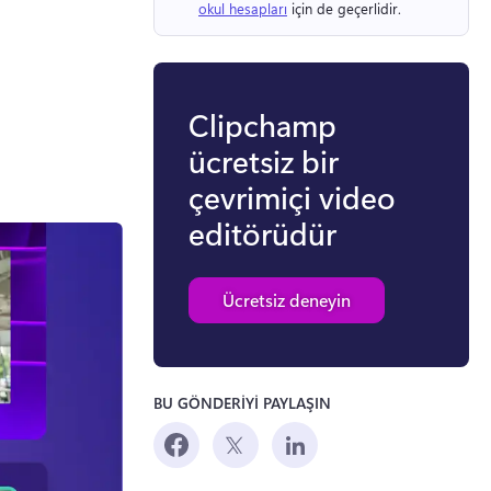
okul hesapları
 için de geçerlidir. 
Clipchamp
ücretsiz bir
çevrimiçi video
editörüdür
Ücretsiz deneyin
BU GÖNDERİYİ PAYLAŞIN