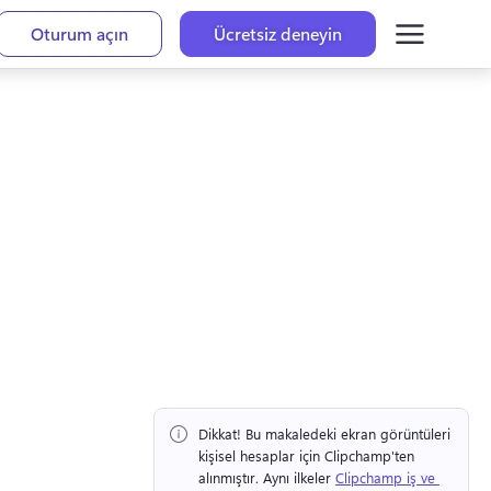
Oturum açın
Ücretsiz deneyin
Dikkat!
 Bu makaledeki ekran görüntüleri 
kişisel hesaplar için Clipchamp'ten 
alınmıştır. 
Aynı ilkeler 
Clipchamp iş ve 