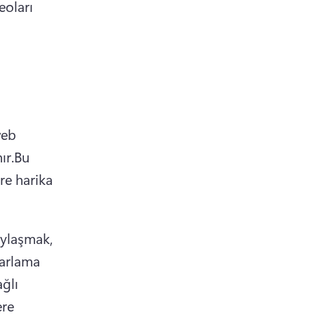
oları 
eb 
ır.
Bu 
e harika 
ylaşmak, 
arlama 
ğlı 
re 