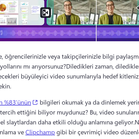
e, öğrencilerinizle veya takipçilerinizle bilgi paylaşm
 yollarını mı arıyorsunuz?
Diledikleri zaman, diledikler
ecekleri büyüleyici video sunumlarıyla hedef kitlenizi
ekin.
(opens in a new tab)
ın %83’ünün
 bilgileri okumak ya da dinlemek yeri
 tercih ettiğini biliyor muydunuz? 
Bu, video sunuların
el slaytlardan daha etkili olduğu anlamına geliyor.
N
anlama ve 
Clipchamp
 gibi bir çevrimiçi video düzenley