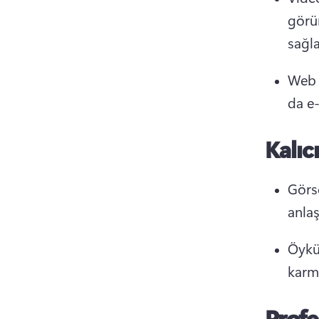
görün
sağla
Web s
da e-
Kalıc
Görse
anlaş
Öykü 
karma
Profe