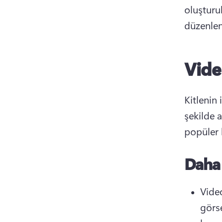
oluşturul
düzenlen
Vide
Kitlenin 
şekilde 
popüler 
Daha 
Video
görse