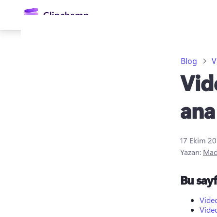
atla
Blog
V
Vid
ana
17 Ekim 2
Oturum açın
Yazan:
Mad
Ücretsiz deneyin
Bu say
Vide
Video