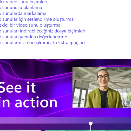
er video sunu biçimleri
o sununuzu planlama
o sunularda markalama
 sunular için seslendirme oluşturma
çekici bir video sunu oluşturma
 sunuları indirebileceğiniz dosya biçimleri
o sunuları yeniden değerlendirme
 sunularınızı öne çıkaracak ekstra ipuçları