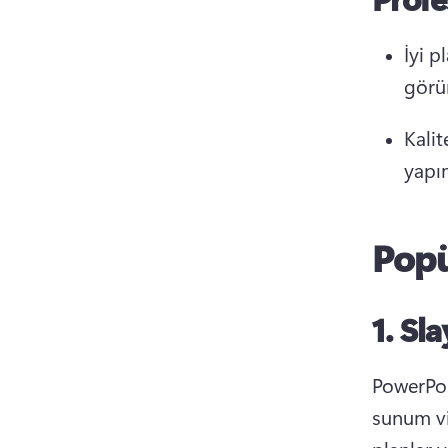
İyi p
görü
Kalit
yapım
Popü
1.
Sla
PowerPoi
sunum vi