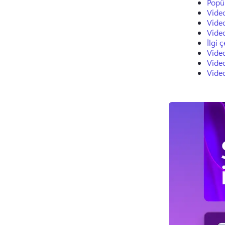
Popül
Vide
Vide
Video
İlgi 
Video
Vide
Video