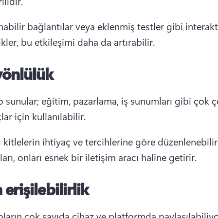
ılıdır.
nabilir bağlantılar veya eklenmiş testler gibi interakti
ikler, bu etkileşimi daha da artırabilir.
yönlülük
 sunular; eğitim, pazarlama, iş sunumları gibi çok çeş
ar için kullanılabilir.
ı kitlelerin ihtiyaç ve tercihlerine göre düzenlenebilir 
arı, onları esnek bir iletişim aracı haline getirir.
erişilebilirlik
ların çok sayıda cihaz ve platformda paylaşılabiliyo