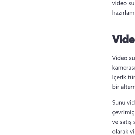
video su
hazırlam
Vide
Video sun
kamerası
içerik tü
bir altern
Sunu vid
çevrimiç
ve satış 
olarak v