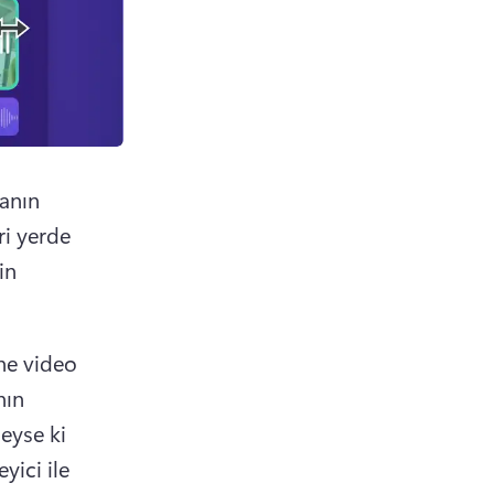
anın 
i yerde 
n 
ne video 
ın 
eyse ki 
ici ile 