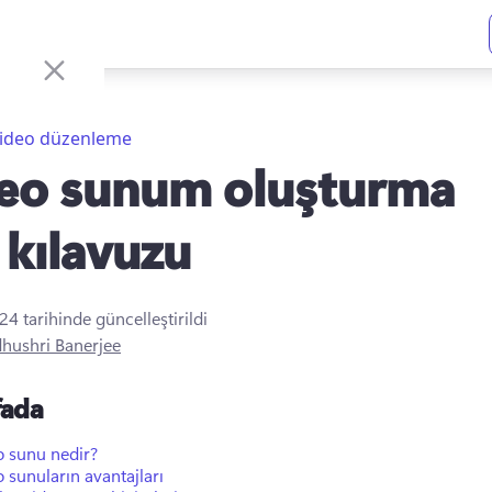
ideo düzenleme
eo sunum oluşturma
 kılavuzu
024
tarihinde güncelleştirildi
hushri Banerjee
fada
o sunu nedir?
 sunuların avantajları