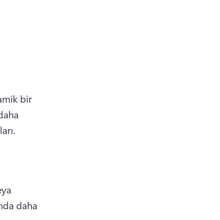
amik bir 
daha 
arı.
ya 
unda daha 