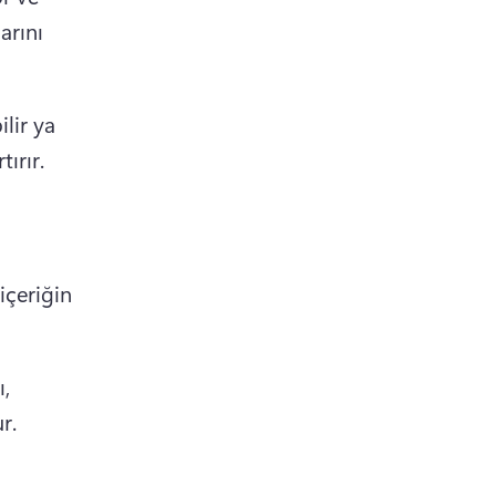
rını 
ir ya 
tırır.
içeriğin 
, 
r.