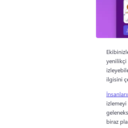
Ekibinizl
yenilikçi
izleyebil
ilgisini ç
İnsanlar
izlemeyi
geleneks
biraz pl