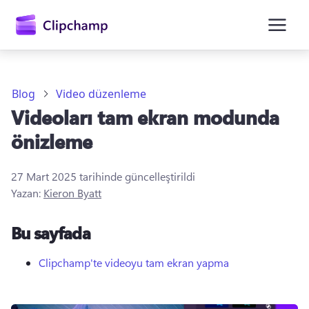
atla
Blog
Video düzenleme
Videoları tam ekran modunda
önizleme
27 Mart 2025
tarihinde güncelleştirildi
Yazan:
Kieron Byatt
Oturum açın
Bu sayfada
Ücretsiz deneyin
Clipchamp'te videoyu tam ekran yapma