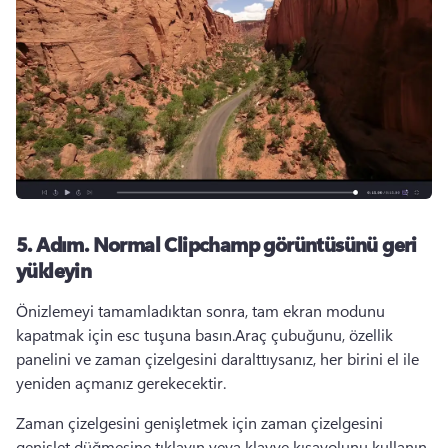
5. Adım.
Normal Clipchamp görüntüsünü geri
yükleyin
Önizlemeyi tamamladıktan sonra, tam ekran modunu 
kapatmak için esc tuşuna basın.
Araç çubuğunu, özellik 
panelini ve zaman çizelgesini daralttıysanız, her birini el ile 
yeniden açmanız gerekecektir.
Zaman çizelgesini genişletmek için zaman çizelgesini 
genişlet düğmesine tıklayın veya klavye kısayolunu kullanın. 