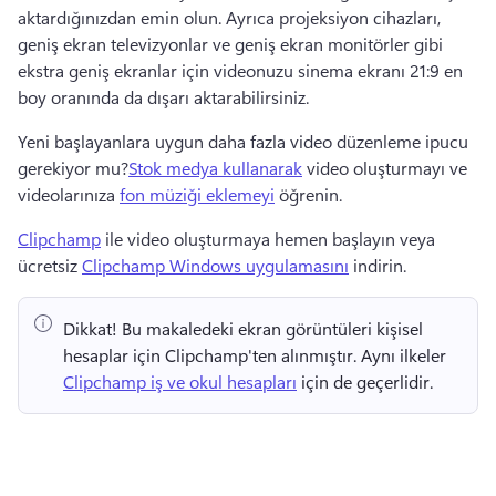
aktardığınızdan emin olun. 
Ayrıca projeksiyon cihazları, 
geniş ekran televizyonlar ve geniş ekran monitörler gibi 
ekstra geniş ekranlar için videonuzu sinema ekranı 21:9 en 
boy oranında da dışarı aktarabilirsiniz.
Yeni başlayanlara uygun daha fazla video düzenleme ipucu 
gerekiyor mu?
Stok medya kullanarak
 video oluşturmayı ve 
videolarınıza 
fon müziği eklemeyi
 öğrenin. 
Clipchamp
 ile video oluşturmaya hemen başlayın veya 
ücretsiz 
Clipchamp Windows uygulamasını
 indirin. 
Dikkat!
 Bu makaledeki ekran görüntüleri kişisel 
hesaplar için Clipchamp'ten alınmıştır. 
Aynı ilkeler 
Clipchamp iş ve okul hesapları
 için de geçerlidir. 