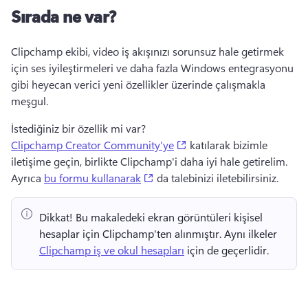
Sırada ne var?
Clipchamp ekibi, video iş akışınızı sorunsuz hale getirmek 
için ses iyileştirmeleri ve daha fazla Windows entegrasyonu 
gibi heyecan verici yeni özellikler üzerinde çalışmakla 
meşgul. 
İstediğiniz bir özellik mi var? 
(opens in a new tab)
Clipchamp Creator Community'ye
 katılarak bizimle 
iletişime geçin, birlikte Clipchamp'i daha iyi hale getirelim. 
(opens in a new tab)
Ayrıca 
bu formu kullanarak
 da talebinizi iletebilirsiniz. 
Dikkat!
 Bu makaledeki ekran görüntüleri kişisel 
hesaplar için Clipchamp'ten alınmıştır. 
Aynı ilkeler 
Clipchamp iş ve okul hesapları
 için de geçerlidir. 