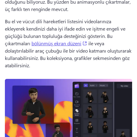
olduğunu biliyoruz. Bu yüzden bu animasyonlu çıkartmalar, 
üç farklı ten renginde mevcut. 
Bu el ve vücut dili hareketleri listesini videolarınıza 
ekleyerek kendinizi daha iyi ifade edin ve işitme engeli ve 
güçlüğü bulunan topluluğa desteğinizi gösterin. Bu 
(opens in a new tab)
çıkartmaları 
bölünmüş ekran düzeni
 ile veya 
dolaştırılabilir araç çubuğu ile bir video katmanı oluşturarak 
kullanabilirsiniz. Bu koleksiyona, grafikler sekmesinden göz 
atabilirsiniz.