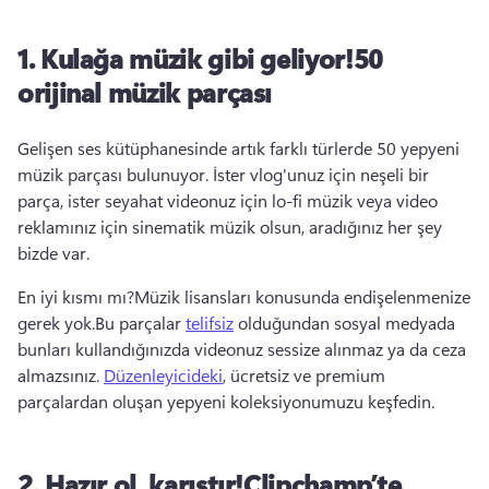
1. Kulağa müzik gibi geliyor!50
orijinal müzik parçası
Gelişen ses kütüphanesinde artık farklı türlerde 50 yepyeni 
müzik parçası bulunuyor. İster vlog'unuz için neşeli bir 
parça, ister seyahat videonuz için lo-fi müzik veya video 
reklamınız için sinematik müzik olsun, aradığınız her şey 
bizde var. 
En iyi kısmı mı?Müzik lisansları konusunda endişelenmenize 
gerek yok.Bu parçalar 
telifsiz
 olduğundan sosyal medyada 
bunları kullandığınızda videonuz sessize alınmaz ya da ceza 
almazsınız. 
Düzenleyicideki
, ücretsiz ve premium 
parçalardan oluşan yepyeni koleksiyonumuzu keşfedin. 
2. Hazır ol, karıştır!Clipchamp’te