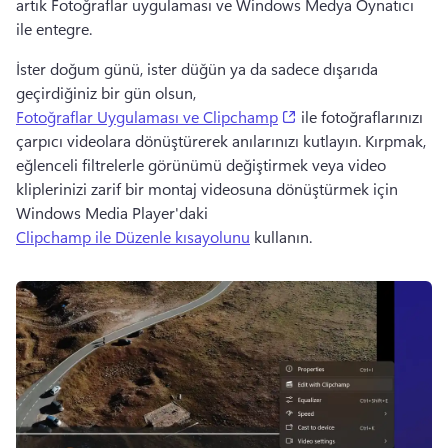
artık Fotoğraflar uygulaması ve Windows Medya Oynatıcı 
ile entegre.
İster doğum günü, ister düğün ya da sadece dışarıda 
geçirdiğiniz bir gün olsun, 
(opens in a new tab)
Fotoğraflar Uygulaması ve Clipchamp
 ile fotoğraflarınızı 
çarpıcı videolara dönüştürerek anılarınızı kutlayın. Kırpmak, 
eğlenceli filtrelerle görünümü değiştirmek veya video 
kliplerinizi zarif bir montaj videosuna dönüştürmek için 
Windows Media Player'daki 
Clipchamp ile Düzenle kısayolunu
 kullanın. 