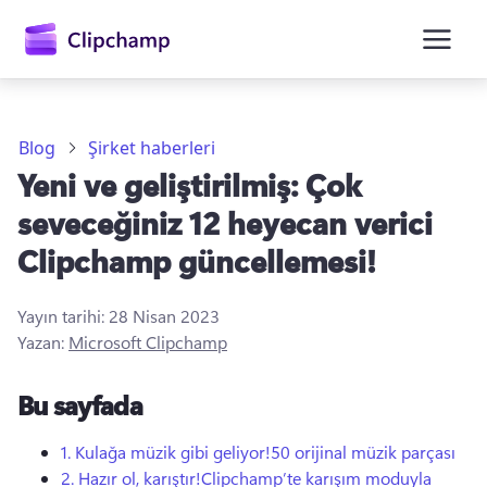
atla
Blog
Şirket haberleri
Yeni ve geliştirilmiş: Çok
seveceğiniz 12 heyecan verici
Clipchamp güncellemesi!
Yayın tarihi:
28 Nisan 2023
Oturum açın
Yazan:
Microsoft Clipchamp
Ücretsiz deneyin
Bu sayfada
1. Kulağa müzik gibi geliyor!50 orijinal müzik parçası
2. Hazır ol, karıştır!Clipchamp’te karışım moduyla