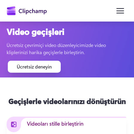
atla
Video geçişleri
Ücretsiz çevrimiçi video düzenleyicimizde video 
kliplerinizi harika geçişlerle birleştirin.
Ücretsiz deneyin
Oturum açın
Geçişlerle videolarınızı dönüştürün
Ücretsiz deneyin
Videoları stille birleştirin