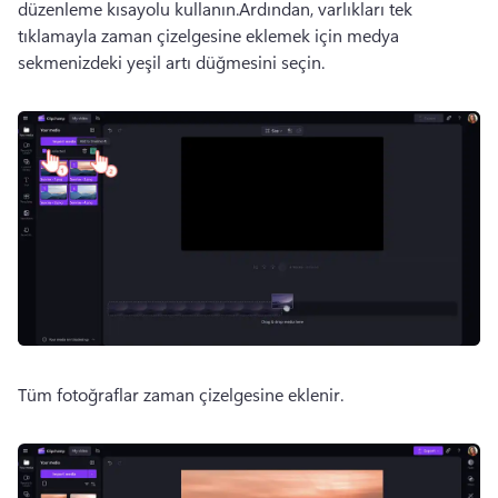
düzenleme kısayolu kullanın.Ardından, varlıkları tek 
tıklamayla zaman çizelgesine eklemek için medya 
sekmenizdeki yeşil artı düğmesini seçin.
Tüm fotoğraflar zaman çizelgesine eklenir.