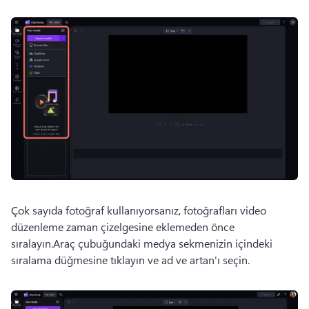
Çok sayıda fotoğraf kullanıyorsanız, fotoğrafları video 
düzenleme zaman çizelgesine eklemeden önce 
sıralayın.Araç çubuğundaki medya sekmenizin içindeki 
sıralama düğmesine tıklayın ve ad ve artan'ı seçin.