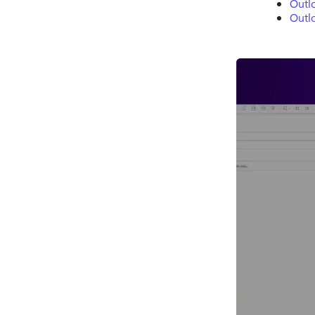
Outl
Outlo