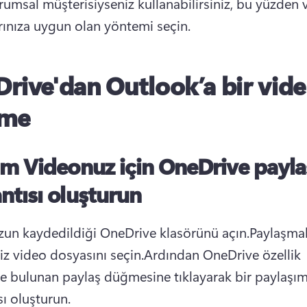
umsal müşterisiyseniz kullanabilirsiniz, bu yüzden v
arınıza uygun olan yöntemi seçin.
rive'dan Outlook’a bir vid
eme
dım
Videonuz için OneDrive payl
ntısı oluşturun
un kaydedildiği OneDrive klasörünü açın.
Paylaşmak
iz video dosyasını seçin.
Ardından OneDrive özellik 
e bulunan paylaş düğmesine tıklayarak bir paylaşım
sı oluşturun.