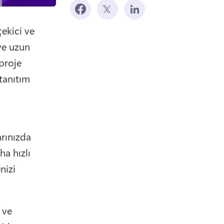
ekici ve 
ve uzun 
proje 
tanıtım 
ınızda 
ha hızlı 
izi 
ve 