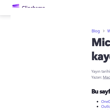
atla
Blog
W
Mic
kay
Yayın tarih
Oturum açın
Yazan:
Mad
Ücretsiz deneyin
Bu say
OneD
Outl