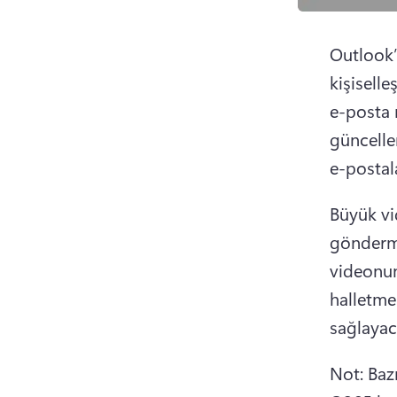
Outlook’a
kişiselle
e-posta m
güncelle
e-postala
Büyük vi
gönderme
videonun
halletme
sağlayaca
Not: Baz