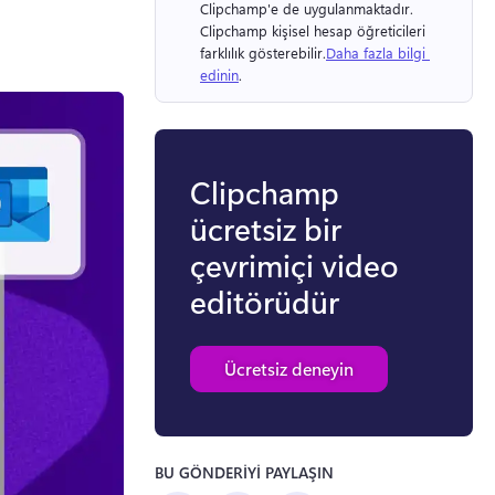
Clipchamp'e de uygulanmaktadır. 
Clipchamp kişisel hesap öğreticileri 
farklılık gösterebilir.
Daha fazla bilgi 
edinin
. 
Clipchamp
ücretsiz bir
çevrimiçi video
editörüdür
Ücretsiz deneyin
BU GÖNDERİYİ PAYLAŞIN