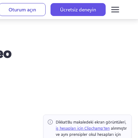
Oturum açın
Ücretsiz deneyin
eo
Dikkat!
Bu makaledeki ekran görüntüleri, ⁠ 
iş hesapları için Clipchamp'ten
 alınmıştır 
ve aynı prensipler okul hesapları için 