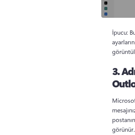
İpucu: B
ayarların
görüntül
3. A
Outlo
Microsof
mesajını
postanın
görünür.