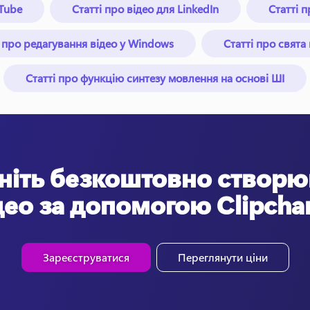
uTube
Статті про відео для LinkedIn
Статті 
і про редагування відео у Windows
Статті про свята 
Статті про функцію синтезу мовлення на основі ШІ
ніть безкоштовно створю
део за допомогою Clipch
Зареєструватися
Переглянути ціни