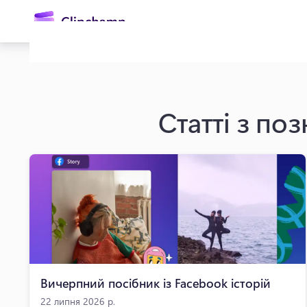
основного
вмісту
Статті з по
Увійти
Спробувати безкоштовно
Вичерпний посібник із Facebook історій
22 липня 2026 р.