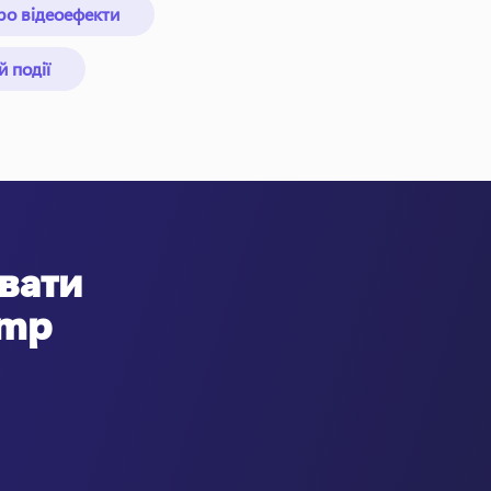
про відеоефекти
й події
вати
amp