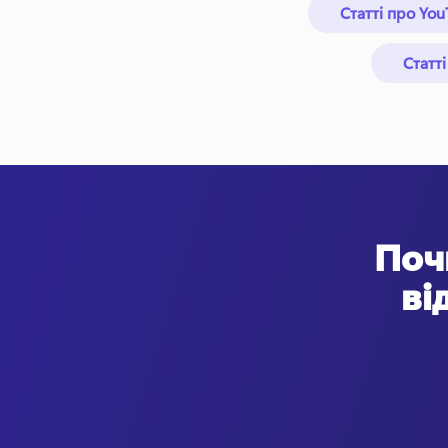
Статті про Yo
Статт
Поч
ві