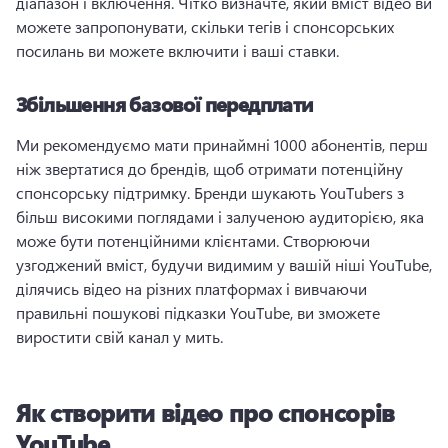
діапазон і включення. 
Чітко визначте, який вміст відео ви 
можете запропонувати, скільки тегів і спонсорських 
посилань ви можете включити і ваші ставки. 
Збільшення базової передплати
Ми рекомендуємо мати принаймні 1000 абонентів, перш 
ніж звертатися до брендів, щоб отримати потенційну 
спонсорську підтримку. 
Бренди шукають YouTubers з 
більш високими поглядами і залученою аудиторією, яка 
може бути потенційними клієнтами. 
Створюючи 
узгоджений вміст, будучи видимим у вашій ніші YouTube, 
ділячись відео на різних платформах і вивчаючи 
правильні пошукові підказки YouTube, ви зможете 
виростити свій канал у мить. 
Як створити відео про спонсорів
YouTube