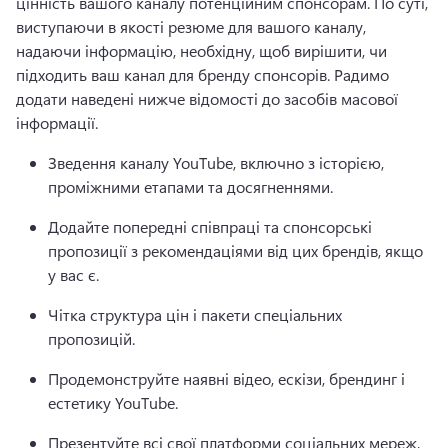
цінність вашого каналу потенційним спонсорам. 
По суті, 
виступаючи в якості резюме для вашого каналу, 
надаючи інформацію, необхідну, щоб вирішити, чи 
підходить ваш канал для бренду спонсорів. 
Радимо 
додати наведені нижче відомості до засобів масової 
інформації. 
Зведення каналу YouTube, включно з історією, 
проміжними етапами та досягненнями. 
Додайте попередні співпраці та спонсорські 
пропозиції з рекомендаціями від цих брендів, якщо 
у вас є. 
Чітка структура цін і пакети спеціальних 
пропозицій. 
Продемонструйте наявні відео, ескізи, брендинг і 
естетику YouTube. 
Презентуйте всі свої платформи соціальних мереж, 