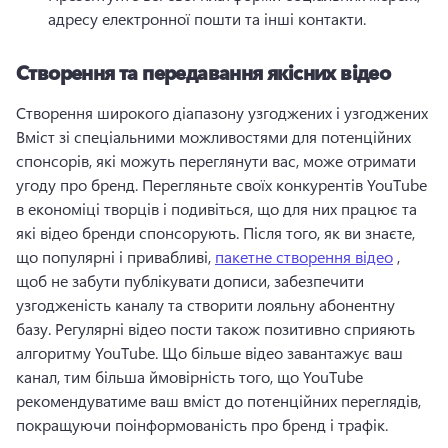
адресу електронної пошти та інші контакти. 
Створення та передавання якісних відео
Створення широкого діапазону узгоджених і узгоджених 
Вміст зі спеціальними можливостями
 для потенційних 
спонсорів, які можуть переглянути вас, може отримати 
угоду про бренд. 
Перегляньте своїх конкурентів YouTube 
в економіці творців і подивіться, що для них працює та 
які відео бренди спонсорують. 
Після того, як ви знаєте, 
що популярні і привабливі, 
пакетне створення відео
 , 
щоб не забути публікувати дописи, забезпечити 
узгодженість каналу та створити лояльну абонентну 
базу. 
Регулярні відео пости також позитивно сприяють 
алгоритму YouTube. 
Що більше відео завантажує ваш 
канал, тим більша ймовірність того, що YouTube 
рекомендуватиме ваш вміст до потенційних переглядів, 
покращуючи поінформованість про бренд і трафік. 