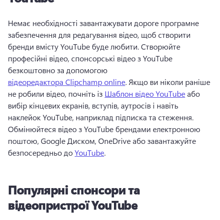
Немає необхідності завантажувати дороге програмне 
забезпечення для редагування відео, щоб створити 
бренди вмісту YouTube буде любити. 
Створюйте 
професійні відео, спонсорські відео з YouTube 
безкоштовно за допомогою 
відеоредактора Clipchamp online
. 
Якщо ви ніколи раніше 
не робили відео, почніть із 
Шаблон відео YouTube
 або 
вибір кінцевих екранів, вступів, аутросів і навіть 
наклейок YouTube, наприклад підписка та стеження. 
Обмінюйтеся відео з YouTube брендами електронною 
поштою, Google Диском, OneDrive або завантажуйте 
безпосередньо до 
YouTube
. 
Популярні спонсори та
відеопристрої YouTube