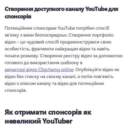
Створення доступного каналу YouTube для
спонсорів
Потенційним спонсорам YouTube потрібен спосіб 
зв'язку з вами безпосередньо. 
Створення портфоліо 
відео – це чудовий спосіб продемонструвати свою 
особистість, фрагменти найкращих відео та навіть 
почати розмову. 
Створення реєстру відео за допомогою 
готового до використання шаблону в 
редакторі відео Clipchamp online
. 
Опублікуйте відео як 
відео без списку на своєму каналі, а потім пов'яжіть 
відео з описом каналу та відео для потенційних 
спонсорів. 
Як отримати спонсорів як
невеликий YouTuber