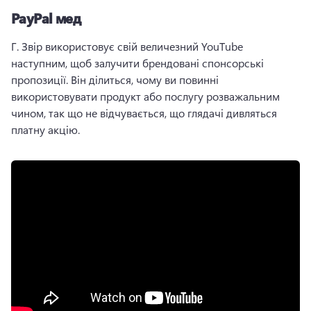
PayPal мед
Г. 
Звір використовує свій величезний YouTube 
наступним, щоб залучити брендовані спонсорські 
пропозиції. 
Він ділиться, чому ви повинні 
використовувати продукт або послугу розважальним 
чином, так що не відчувається, що глядачі дивляться 
платну акцію. 