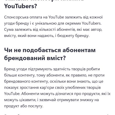
YouTubers?
Спонсорська оплата на YouTube залежить від кожної 
угоди бренду і є унікальною для окремих YouTubers. 
Сума залежить від кількості абонентів, які має автор, 
вмісту, який вони надають, і бюджету бренду. 
Чи не подобається абонентам
брендований вміст?
Бренд угоди підтримують здатність творців робити 
більше контенту, тому абоненти, як правило, не проти 
брендованого контенту, оскільки вони знають, що це 
показує зростання кар'єри своїх улюблених творців 
YouTube. 
Абоненти можуть дізнатися про продукти, які їх 
можуть цікавити, і зазвичай отримувати знижку на 
продукт або послугу. 