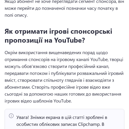
Якщо абонент не хоче переглядати сегмент спонсора, він 
може перейти до позначеної позначки часу початку в 
полі опису. 
Як отримати ігрові спонсорські
пропозиції на YouTube?
Окрім використання вищенаведених порад щодо 
отримання спонсорів на ігровому каналі YouTube, творці 
можуть обов'язково створити професійний канал, 
передавати потоком і публікувати розважальний ігровий 
вміст, створювати спільноту глядачів і взаємодіяти з 
абонентами. 
Створіть професійне ігрове відео вже 
сьогодні за допомогою наших готових до використання 
ігрових відео шаблонів YouTube. 
Увага!
 Знімки екрана в цій статті зроблені в 
особистих облікових записах Clipchamp. 
В 