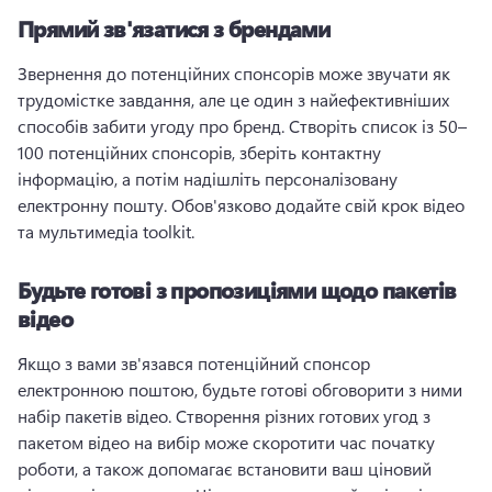
Прямий зв'язатися з брендами
Звернення до потенційних спонсорів може звучати як 
трудомістке завдання, але це один з найефективніших 
способів забити угоду про бренд. 
Створіть список із 50–
100 потенційних спонсорів, зберіть контактну 
інформацію, а потім надішліть персоналізовану 
електронну пошту. 
Обов'язково додайте свій крок відео 
та мультимедіа toolkit. 
Будьте готові з пропозиціями щодо пакетів
відео
Якщо з вами зв'язався потенційний спонсор 
електронною поштою, будьте готові обговорити з ними 
набір пакетів відео. 
Створення різних готових угод з 
пакетом відео на вибір може скоротити час початку 
роботи, а також допомагає встановити ваш ціновий 