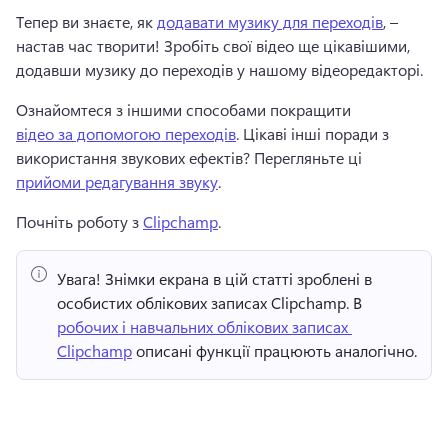
Тепер ви знаєте, як 
додавати музику для переходів
, – 
настав час творити! 
Зробіть свої відео ще цікавішими, 
додавши музику до переходів у нашому відеоредакторі. 
Ознайомтеся з іншими способами покращити 
відео за допомогою переходів
. 
Цікаві інші поради з 
використання звукових ефектів? 
Перегляньте ці 
прийоми редагування звуку
. 
Почніть роботу з 
Clipchamp
. 
Увага!
 Знімки екрана в цій статті зроблені в 
особистих облікових записах Clipchamp. 
В 
робочих і навчальних облікових записах 
Clipchamp
 описані функції працюють аналогічно. 