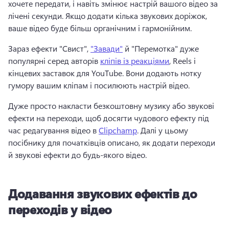
хочете передати, і навіть змінює настрій вашого відео за 
лічені секунди. 
Якщо додати кілька звукових доріжок, 
ваше відео буде більш органічним і гармонійним. 
Зараз ефекти "Свист", 
"Завади"
 й "Перемотка" дуже 
популярні серед авторів 
кліпів із реакціями
, Reels і 
кінцевих заставок для YouTube. 
Вони додають нотку 
гумору вашим кліпам і посилюють настрій відео. 
Дуже просто накласти безкоштовну музику або звукові 
ефекти на переходи, щоб досягти чудового ефекту під 
час редагування відео в 
Clipchamp
. 
Далі у цьому 
посібнику для початківців описано, як додати переходи 
й звукові ефекти до будь-якого відео. 
Додавання звукових ефектів до
переходів у відео