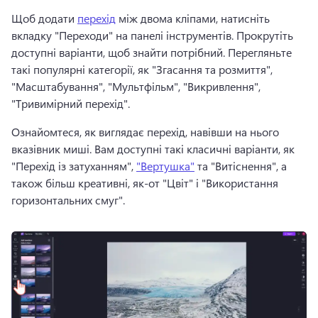
Щоб додати 
перехід
 між двома кліпами, натисніть 
вкладку "Переходи" на панелі інструментів. 
Прокрутіть 
доступні варіанти, щоб знайти потрібний. 
Перегляньте 
такі популярні категорії, як "Згасання та розмиття", 
"Масштабування", "Мультфільм", "Викривлення", 
"Тривимірний перехід".
Ознайомтеся, як виглядає перехід, навівши на нього 
вказівник миші. 
Вам доступні такі класичні варіанти, як 
"Перехід із затуханням", 
"Вертушка"
 та "Витіснення", а 
також більш креативні, як-от "Цвіт" і "Використання 
горизонтальних смуг". 