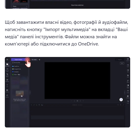
Щоб завантажити власні відео, фотографії й аудіофайли, 
натисніть кнопку "Імпорт мультимедіа" на вкладці "Ваші 
медіа" панелі інструментів. Файли можна знайти на 
комп’ютері або підключитися до OneDrive. 