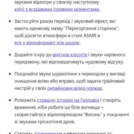
звуками відеогри у своєму наступному 
кліпі з яскравими ігровими моментами.
Застосуйте разом перехід і звуковий ефект, які 
мають однакову назву "Перегортання сторінок", 
щоб досягти атмосфери в стилі ASMR в 
есе у відеоформаті для школи
. 
Додайте іскру до 
відгуків клієнтів
 і звуки чарівного 
передзвону, які відповідатимуть чудовому відгуку. 
Поєднайте звуки шурхотіння з переходом у вигляді 
очищення вліво або вправо, щоб задати грайливий 
настрій у своїх 
онлайнових відео-уроках.
Розкажіть 
страшну історію на Гелловін
 і створіть 
враження, ніби робите це біля вогнища – 
скористайтеся відеопереходом "Вогонь" у поєднанні 
зі звуками тріскотіння дров. 
Створіть 
відеорезюме
 з ефектом знімання за 