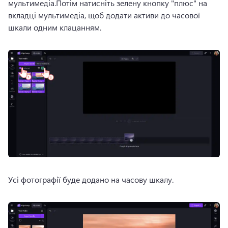
мультимедіа.Потім натисніть зелену кнопку "плюс" на 
вкладці мультимедіа, щоб додати активи до часової 
шкали одним клацанням.
Усі фотографії буде додано на часову шкалу.