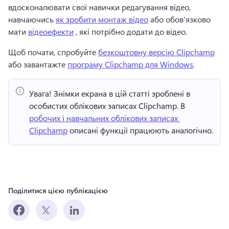
вдосконалювати свої навички редагування відео, 
навчаючись 
як зробити монтаж відео
 або обов'язково 
мати 
відеоефекти
 , які потрібно додати до відео.
Щоб почати, спробуйте 
безкоштовну версію Clipchamp
або завантажте 
програму Clipchamp для Windows
. 
Увага!
 Знімки екрана в цій статті зроблені в 
особистих облікових записах Clipchamp. 
В 
робочих і навчальних облікових записах 
Clipchamp
 описані функції працюють аналогічно. 
Поділитися цією публікацією