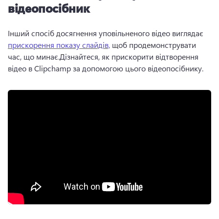
відеопосібник
Інший спосіб досягнення уповільненого відео виглядає 
прискорення показу слайдів,
 щоб продемонструвати 
час, що минає.Дізнайтеся, як прискорити відтворення 
відео в Clipchamp за допомогою цього відеопосібнику.