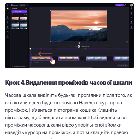
Крок 4.Видалення проміжків часової шкали
Часова шкала виділить будь-які прогалини після того, як 
всі активи відео буде скорочено.Наведіть курсор на 
проміжок, і з'явиться піктограма кошика.Клацніть 
піктограму, щоб видалити проміжок.Щоб видалити всі 
проміжки часової шкали відео уповільненої зйомки, 
наведіть курсор на проміжок, а потім клацніть правою 