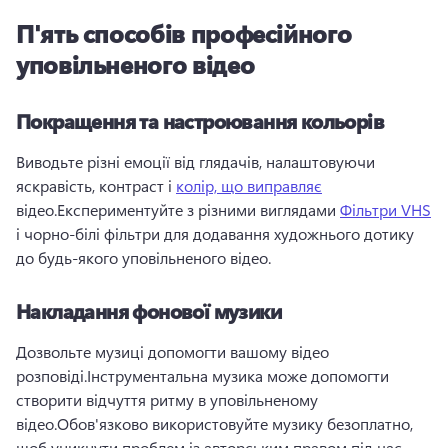
П'ять способів професійного
уповільненого відео
Покращення та настроювання кольорів
Виводьте різні емоції від глядачів, налаштовуючи 
яскравість, контраст і 
колір, що виправляє
відео.Експериментуйте з різними виглядами 
Фільтри VHS
і чорно-білі фільтри для додавання художнього дотику 
до будь-якого уповільненого відео.
Накладання фонової музики
Дозвольте музиці допомогти вашому відео 
розповіді.Інструментальна музика може допомогти 
створити відчуття ритму в уповільненому 
відео.Обов'язково використовуйте музику безоплатно, 
щоб уникнути проблем із авторським правом під час 