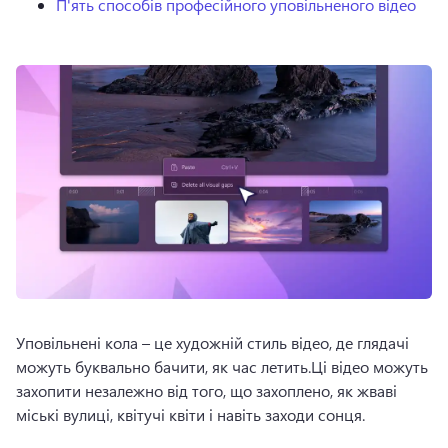
П'ять способів професійного уповільненого відео
Уповільнені кола – це художній стиль відео, де глядачі 
можуть буквально бачити, як час летить.Ці відео можуть 
захопити незалежно від того, що захоплено, як жваві 
міські вулиці, квітучі квіти і навіть заходи сонця.