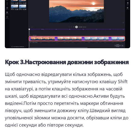
Крок 3.Настроювання довжини зображення
Щоб одночасно відредагувати кілька зображень, щоб 
змінити тривалість, утримуйте натиснутою клавішу Shift 
на клавіатурі, а потім клацніть зображення на часовій 
шкалі, щоб відредагувати всі одночасно.Активи будуть 
виділені.Потім просто перетягніть маркери обтинання 
ліворуч, щоб зменшити довжину кліпу.Швидкий вигляд 
уповільненої зйомки можна досягти, обрізавши кліпи до 
однієї секунди або півтори секунди.