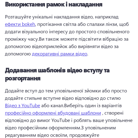
Використання рамок і накладання
Розташуйте унікальні накладання відео, наприклад 
ефекти bokeh
, протікання світла або спалахи лінзи, щоб 
додати візуального інтересу до простого сповільненого 
проміжку часу.Ви також можете підсвітити вібрацію за 
допомогою відеоприклейок або вирівняти відео за 
допомогою 
декоративні рамки відео
.
Додавання шаблонів відео вступу та
розгортання
Додайте вступ до тем уповільненої зйомки або просто 
додайте стильне вступне відео відповідно до стилю 
Відео з YouTube
 або канал.Виберіть один із варіантів 
професійно оформлені вбудовані шаблони
 , створені 
відповідно до вимог YouTube і роблять ваше уповільнене 
відео професійним оформленням.З уповільненим 
редагуванням відео освоїли, продовжуйте 