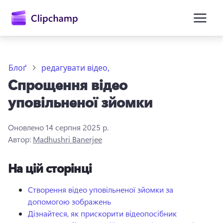
основного
вмісту
Блоґ
редагувати відео,
Спрощення відео
уповільненої зйомки
Оновлено
14 серпня 2025 р.
Автор:
Madhushri Banerjee
Увійти
На цій сторінці
Спробувати безкоштовно
Створення відео уповільненої зйомки за
допомогою зображень
Дізнайтеся, як прискорити відеопосібник