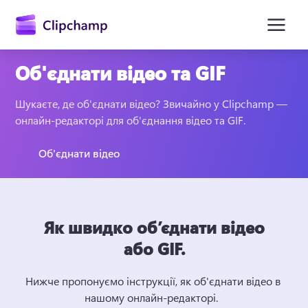
основного
вмісту
Об'єднати відео та GIF
Шукаєте, де об'єднати відео? Звичайно у Clipchamp — 
онлайн-редакторі для об'єднання відео та GIF. 
Об'єднати відео
Увійти
Як швидко об’єднати відео
Спробувати безкоштовно
або GIF.
Нижче пропонуємо інструкції, як об'єднати відео в 
нашому онлайн-редакторі.  